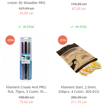
creion 3D 3Doodler PRO
116,26 Lei
127,59 Lei
87,20 Lei
95,69 Lei
IN STOC
IN STOC
-25%
-25%
Filament Create And PRO,
Filament Start, 2.5mm,
PLA, 75pcs, 3 Culori, PL-
250pcs, 4 Culori, 3DS-ECO
NIGHT-75
100,82 Lei
282,35 Lei
75,62 Lei
211,76 Lei