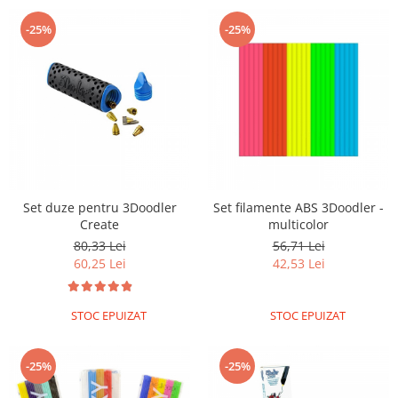
-25%
-25%
Set duze pentru 3Doodler
Set filamente ABS 3Doodler -
Create
multicolor
80,33 Lei
56,71 Lei
60,25 Lei
42,53 Lei
STOC EPUIZAT
STOC EPUIZAT
-25%
-25%