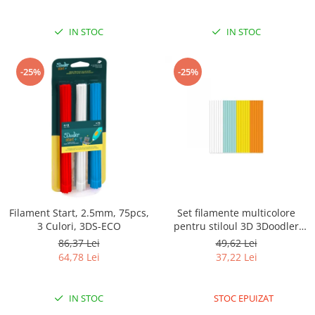
IN STOC
IN STOC
-25%
-25%
Filament Start, 2.5mm, 75pcs,
Set filamente multicolore
3 Culori, 3DS-ECO
pentru stiloul 3D 3Doodler
Start - MIX 1
86,37 Lei
49,62 Lei
64,78 Lei
37,22 Lei
IN STOC
STOC EPUIZAT