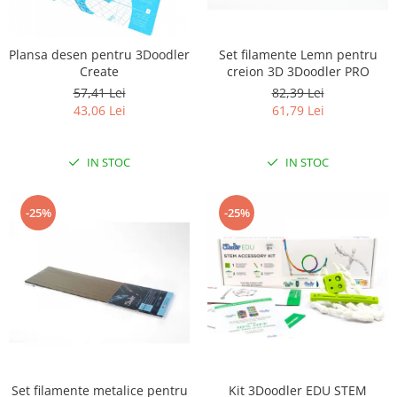
RS-232
Micro:bit
PIR
Motor 25D
Motor 37D
RS-485
Nvidia
Radar
Plansa desen pentru 3Doodler
Set filamente Lemn pentru
Motoreductor plastic
Create
creion 3D 3Doodler PRO
RTC
Olinuxino
Sonar
Stepper
57,41 Lei
82,39 Lei
Telecomenzi
Photon
Sunet
43,06 Lei
61,79 Lei
Sub-Micro
PIC
Tensiune
Tamiya
Platforme de dezvoltare
Termocuple
Roti si Senile
IN STOC
IN STOC
Python
Video
Rulmenti
Teensy
Vreme
Sasiu
-25%
-25%
Thing
Servomotoare
TI
Suruburi, Piulite, Conectare
Set filamente metalice pentru
Kit 3Doodler EDU STEM