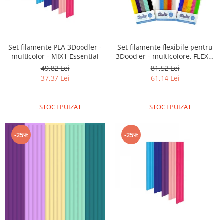
Set filamente PLA 3Doodler -
Set filamente flexibile pentru
multicolor - MIX1 Essential
3Doodler - multicolore, FLEXY,
Mix 3, Super Fruit
49,82 Lei
81,52 Lei
37,37 Lei
61,14 Lei
STOC EPUIZAT
STOC EPUIZAT
-25%
-25%