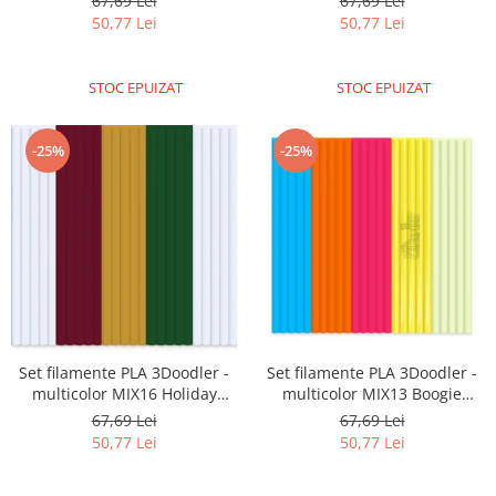
67,69 Lei
67,69 Lei
50,77 Lei
50,77 Lei
STOC EPUIZAT
STOC EPUIZAT
-25%
-25%
Set filamente PLA 3Doodler -
Set filamente PLA 3Doodler -
multicolor MIX16 Holiday
multicolor MIX13 Boogie
Mixed Pack
Nights
67,69 Lei
67,69 Lei
50,77 Lei
50,77 Lei