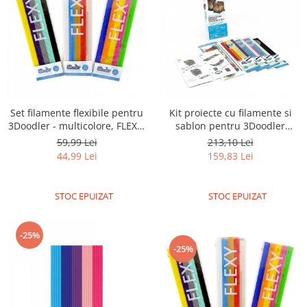
Set filamente flexibile pentru
Kit proiecte cu filamente si
3Doodler - multicolore, FLEXY,
sablon pentru 3Doodler
Mix 1, Retro
Create
59,99 Lei
213,10 Lei
44,99 Lei
159,83 Lei
STOC EPUIZAT
STOC EPUIZAT
-25%
-25%