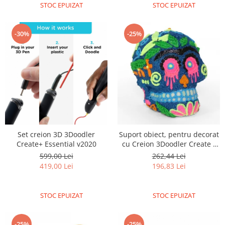
STOC EPUIZAT
STOC EPUIZAT
-30%
-25%
Set creion 3D 3Doodler
Suport obiect, pentru decorat
Create+ Essential v2020
cu Creion 3Doodler Create -
include filamente
599,00 Lei
262,44 Lei
419,00 Lei
196,83 Lei
STOC EPUIZAT
STOC EPUIZAT
-25%
-25%