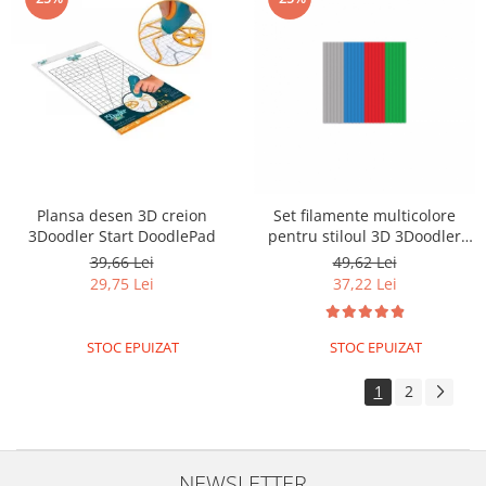
Plansa desen 3D creion
Set filamente multicolore
3Doodler Start DoodlePad
pentru stiloul 3D 3Doodler
Start - MIX 2
39,66 Lei
49,62 Lei
29,75 Lei
37,22 Lei
STOC EPUIZAT
STOC EPUIZAT
1
2
NEWSLETTER