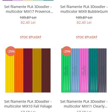
Set filamente PLA 3Doodler -
Set filamente PLA 3Doodler -
multicolor MIX17 Provence
multicolor MIX9 BubbleGum
Palette
109,87 Lei
109,87 Lei
82,40 Lei
82,40 Lei
STOC EPUIZAT
STOC EPUIZAT
-25%
-25%
Set filamente PLA 3Doodler -
Set filamente PLA 3Doodler -
multicolor MIX10 Fall Foliage
multicolor MIX11 Clearly
Springtime