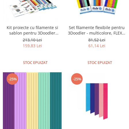
Encoder
Mecanice
Motoare
Micro Metal
Kit proiecte cu filamente si
Set filamente flexibile pentru
sablon pentru 3Doodler
3Doodler - multicolore, FLEXY,
Motoare
Create
Mix 3, Super Fruit
213,10 Lei
81,52 Lei
Motor 25D
159,83 Lei
61,14 Lei
Motor 37D
Motoreductor plastic
STOC EPUIZAT
STOC EPUIZAT
Stepper
Sub-Micro
-25%
-25%
Tamiya
Roti si Senile
Rulmenti
Sasiu
Servomotoare
Suruburi, Piulite, Conectare