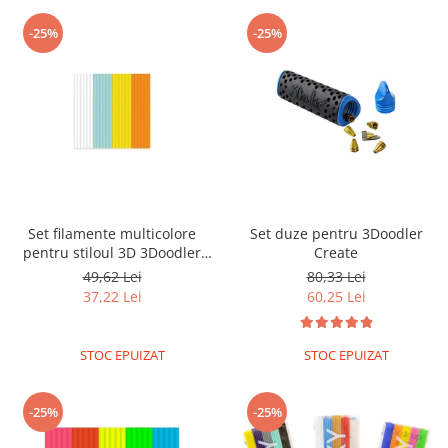
Filamente Speciale
Prusa I3 DIY Kit
-25%
-25%
Carti
Pentru Incepatori
Kituri incepatori Arduino
Pentru Incepatori
Micro:bit
Junior Robotics
Set filamente multicolore
Set duze pentru 3Doodler
Carti
pentru stiloul 3D 3Doodler
Create
Junior Robotics
Start - MIX 1
49,62 Lei
80,33 Lei
Lego Education
37,22 Lei
60,25 Lei
STEM Education
STOC EPUIZAT
STOC EPUIZAT
Ugears
Kit Fun
-25%
-25%
Kit Roboti
Cadouri