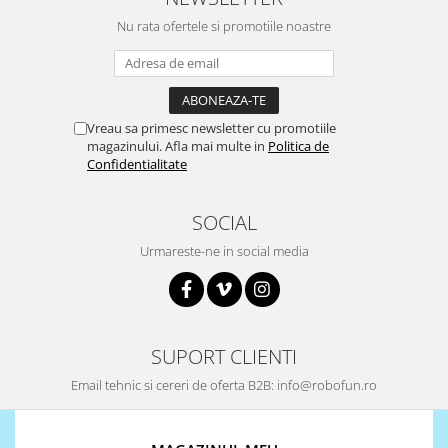
868Mhz
Nu rata ofertele si promotiile noastre
Antene si Cabluri
Bluetooth
GSM
Vreau sa primesc newsletter cu promotiile
magazinului. Afla mai multe in
Politica de
LoRa
Confidentialitate
Wifi
Wireless
SOCIAL
Xbee
Urmareste-ne in social media
E-Textil
IOT -Internet of Things-
GPS
Machine Learning
SUPORT CLIENTI
Retrase
Email tehnic si cereri de oferta B2B: info@robofun.ro
Shield
Unelte si Instrumente