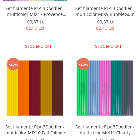
Platforme de dezvoltare
Set filamente PLA 3Doodler -
Set filamente PLA 3Doodler -
Arduino
multicolor MIX17 Provence
multicolor MIX9 BubbleGum
Palette
Raspberry
109,87 Lei
109,87 Lei
82,40 Lei
82,40 Lei
.NET
Android
STOC EPUIZAT
STOC EPUIZAT
ARM
AVR
-25%
-25%
Espruino
Feather
Flora
FPGA
Intel
Latte Panda
Set filamente PLA 3Doodler -
Set filamente PLA 3Doodler -
Micro:bit
multicolor MIX10 Fall Foliage
multicolor MIX11 Clearly
Nvidia
Springtime