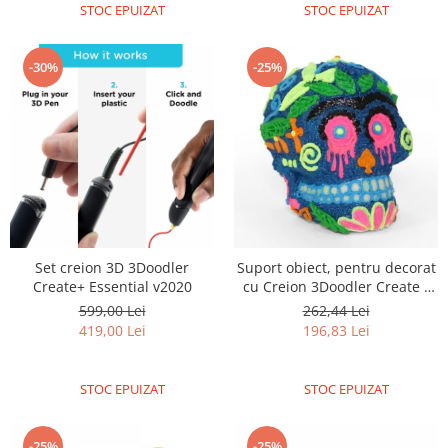
ID
STOC EPUIZAT
STOC EPUIZAT
IMU
Infrarosu
-30%
-25%
Laser
Lichide
Lumina
Magnetic
PIR
Radar
Set creion 3D 3Doodler
Suport obiect, pentru decorat
Sonar
Create+ Essential v2020
cu Creion 3Doodler Create -
include filamente
599,00 Lei
262,44 Lei
Sunet
419,00 Lei
196,83 Lei
Tensiune
Termocuple
STOC EPUIZAT
STOC EPUIZAT
Video
Vreme
-25%
-25%