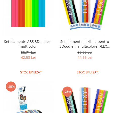
Puzzle mecanic Ugears
Organizator de chei Wunderkey
Constructor foto Mozabrick &
Qbrix
Puzzle lemn Cluebox
Jocuri de societate
Set filamente ABS 3Doodler -
Set filamente flexibile pentru
multicolor
3Doodler - multicolore, FLEXY,
Mecanice
Mix 1, Retro
56,71 Lei
59,99 Lei
3D Printer & CNC
42,53 Lei
44,99 Lei
Actuator
Altele
STOC EPUIZAT
STOC EPUIZAT
Driver
-25%
Altele
-25%
DC
Servo
Stepper