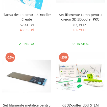
LCD
Module
Plansa desen pentru 3Doodler
Set filamente Lemn pentru
Adaptoare si convertoare
Create
creion 3D 3Doodler PRO
ADC
57,41 Lei
82,39 Lei
43,06 Lei
61,79 Lei
Audio
CAN
IN STOC
IN STOC
Convertor nivel logic
Convertor USB la serial
-25%
-25%
Datalogger
LCD
Module
Multiplexor
Radio
Releu
Set filamente metalice pentru
Kit 3Doodler EDU STEM
RS-232