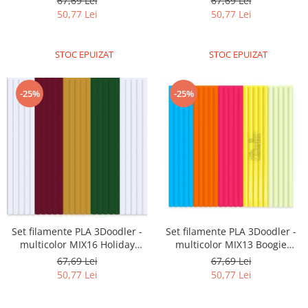
67,69 Lei
67,69 Lei
Olinuxino
50,77 Lei
50,77 Lei
Photon
STOC EPUIZAT
STOC EPUIZAT
PIC
Platforme de dezvoltare
-25%
-25%
Python
Teensy
Thing
TI
Senzori
Accelerometru
Biometric
Set filamente PLA 3Doodler -
Set filamente PLA 3Doodler -
multicolor MIX16 Holiday
multicolor MIX13 Boogie
Curent
Mixed Pack
Nights
67,69 Lei
67,69 Lei
Forta
50,77 Lei
50,77 Lei
Giroscop