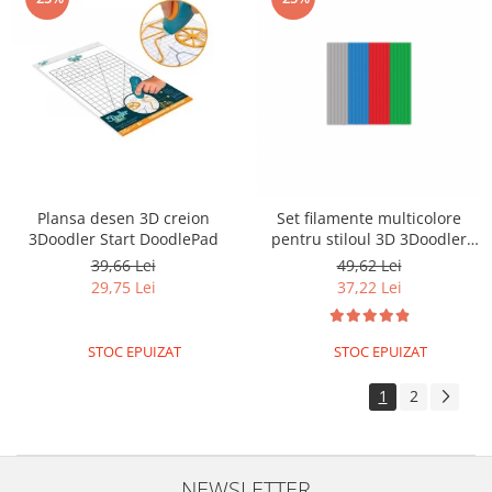
Surse de alimentare
Acumulatori
Alimentatoare
Altele
Baterii
Incarcator
Plansa desen 3D creion
Set filamente multicolore
Regulator Step-Down
3Doodler Start DoodlePad
pentru stiloul 3D 3Doodler
Regulator Step-Down Step-Up
Start - MIX 2
39,66 Lei
49,62 Lei
Regulator Step-Up
29,75 Lei
37,22 Lei
Solar
STOC EPUIZAT
STOC EPUIZAT
Stabilizator tensiune
Surse de alimentare
1
2
Wireless
2.4Ghz
NEWSLETTER
433Mhz