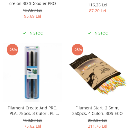
creion 3D 3Doodler PRO
116,26 Lei
RS-485
127,59 Lei
87,20 Lei
95,69 Lei
RTC
Telecomenzi
IN STOC
IN STOC
Accesorii
Accesorii
-25%
-25%
Antene
Breadboard
Cabluri
Conectori
Cutii
Sticker
Componente
Filament Create And PRO,
Filament Start, 2.5mm,
Butoane, Tastaturi
PLA, 75pcs, 3 Culori, PL-
250pcs, 4 Culori, 3DS-ECO
NIGHT-75
100,82 Lei
282,35 Lei
Condensatoare
75,62 Lei
211,76 Lei