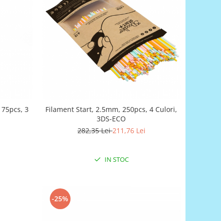
 75pcs, 3
Filament Start, 2.5mm, 250pcs, 4 Culori,
3DS-ECO
282,35 Lei
211,76 Lei
IN STOC
-25%