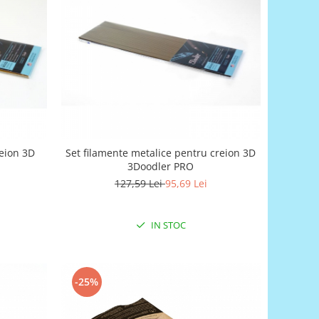
reion 3D
Set filamente metalice pentru creion 3D
3Doodler PRO
127,59 Lei
95,69 Lei
IN STOC
-25%