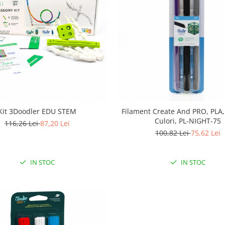
Kit 3Doodler EDU STEM
Filament Create And PRO, PLA,
Culori, PL-NIGHT-75
116,26 Lei
87,20 Lei
100,82 Lei
75,62 Lei
IN STOC
IN STOC