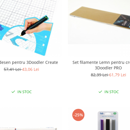
desen pentru 3Doodler Create
Set filamente Lemn pentru c
3Doodler PRO
57,41 Lei
43,06 Lei
82,39 Lei
61,79 Lei
IN STOC
IN STOC
-25%