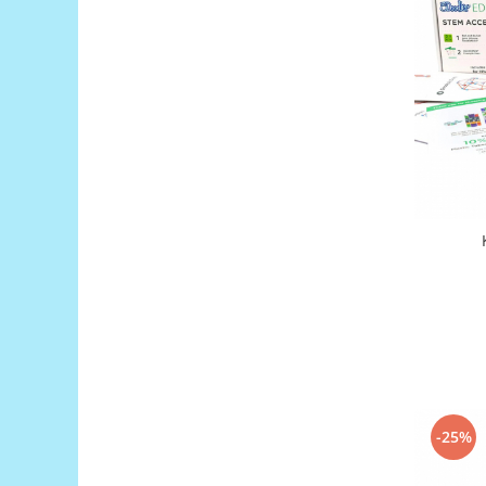
RS-485
RTC
Telecomenzi
Accesorii
Accesorii
Antene
Breadboard
Cabluri
Conectori
Cutii
Sticker
Componente
Butoane, Tastaturi
-25%
Condensatoare