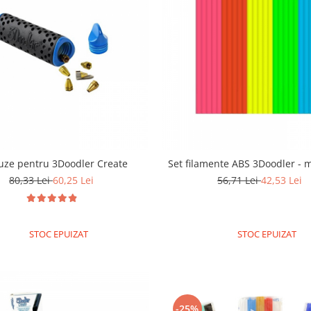
uze pentru 3Doodler Create
Set filamente ABS 3Doodler - m
80,33 Lei
60,25 Lei
56,71 Lei
42,53 Lei
STOC EPUIZAT
STOC EPUIZAT
-25%