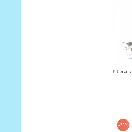
Puzzle mecanic Ugears
Organizator de chei Wunderkey
Constructor foto Mozabrick &
Qbrix
Puzzle lemn Cluebox
Jocuri de societate
Mecanice
3D Printer & CNC
Kit proie
Actuator
Altele
Driver
Altele
DC
Servo
Stepper
-25%