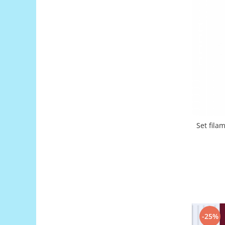
Encoder
Mecanice
Motoare
Micro Metal
Motoare
Motor 25D
Motor 37D
Motoreductor plastic
Stepper
Set fila
Sub-Micro
Tamiya
Roti si Senile
Rulmenti
Sasiu
Servomotoare
Suruburi, Piulite, Conectare
-25%