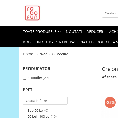
Toate Produsele
Arduino Original
TOATE PRODUSELE
NOUTATI
REDUCERI
ACHI
Arduino Compatibil
Raspberry PI
ROBOFUN CLUB - PENTRU PASIONATII DE ROBOTICA S
Raspberry PI
Home /
Creion 3D 3Doodler
Alimentare
Racire
Creion
PRODUCATORI
Hat
Afiseaza:
3Doodler
(29)
Accesorii
Audio
PRET
Cabluri si Conectori
-25%
Camera
Sub 50 Lei
(6)
Cutii
50 Lei - 100 Lei
(15)