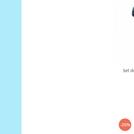
Filamente Speciale
Prusa I3 DIY Kit
Carti
Pentru Incepatori
Kituri incepatori Arduino
Pentru Incepatori
Micro:bit
Junior Robotics
Carti
Set d
Junior Robotics
Lego Education
STEM Education
Ugears
Kit Fun
Kit Roboti
-25%
Cadouri