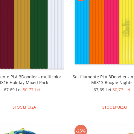
mente PLA 3Doodler - multicolor
Set filamente PLA 3Doodler - m
IX16 Holiday Mixed Pack
MIX13 Boogie Nights
67,69 Lei
50,77 Lei
67,69 Lei
50,77 Lei
STOC EPUIZAT
STOC EPUIZAT
-25%