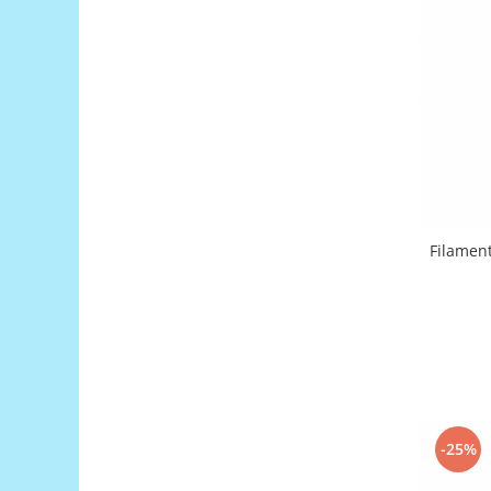
Generale
LED
Microcontrollere AVR
PCB - Placute Circuit
Rezistoare
Creion 3D 3Doodler
Imprimante 3D
Imprimante 3D
Filament
3Doodler
Componente
Componente
Componente E3D
Filament Premium ABS 1.75 mm
Filament Premium ABS 3 mm
-25%
Filament Premium PLA 1.75 mm