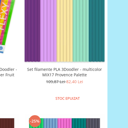
3Doodler -
Set filamente PLA 3Doodler - multicolor
er Fruit
MIX17 Provence Palette
109,87 Lei
82,40 Lei
STOC EPUIZAT
-25%