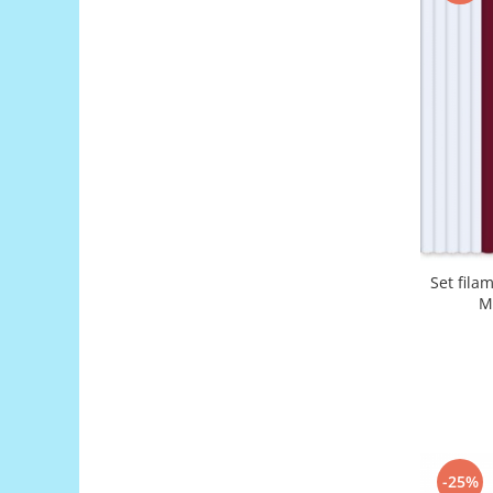
Platforme de dezvoltare
Arduino
Raspberry
.NET
Android
ARM
AVR
Espruino
Feather
Set fila
M
Flora
FPGA
Intel
Latte Panda
Micro:bit
-25%
Nvidia