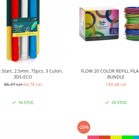
 Start, 2.5mm, 75pcs, 3 Culori,
FLOW 20 COLOR REFILL FI
3DS-ECO
BUNDLE
86,37 Lei
64,78 Lei
149,48 Lei
IN STOC
IN STOC
-25%