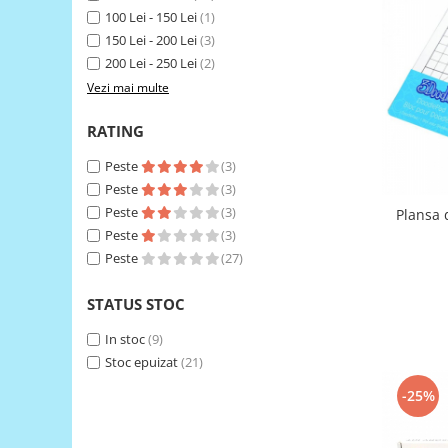
LCD
100 Lei - 150 Lei
(1)
150 Lei - 200 Lei
(3)
Module
200 Lei - 250 Lei
(2)
Adaptoare si convertoare
Vezi mai multe
ADC
RATING
Audio
CAN
Peste
(3)
Peste
(3)
Convertor nivel logic
Peste
(3)
Plansa 
Convertor USB la serial
Peste
(3)
Peste
(27)
Datalogger
LCD
STATUS STOC
Module
In stoc
(9)
Multiplexor
Stoc epuizat
(21)
Radio
-25%
Releu
RS-232