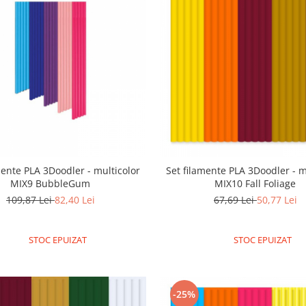
mente PLA 3Doodler - multicolor
Set filamente PLA 3Doodler - m
MIX9 BubbleGum
MIX10 Fall Foliage
109,87 Lei
82,40 Lei
67,69 Lei
50,77 Lei
STOC EPUIZAT
STOC EPUIZAT
-25%