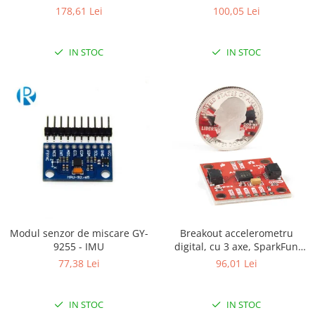
Magnetometru (LSM6DS33,
178,61 Lei
100,05 Lei
LIS3MDL )
IN STOC
IN STOC
Modul senzor de miscare GY-
Breakout accelerometru
9255 - IMU
digital, cu 3 axe, SparkFun
ADXL313
77,38 Lei
96,01 Lei
IN STOC
IN STOC