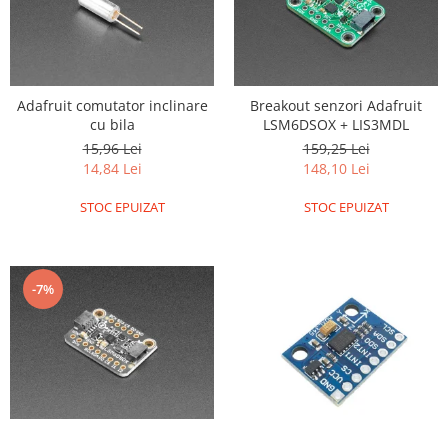
Adafruit comutator inclinare
Breakout senzori Adafruit
cu bila
LSM6DSOX + LIS3MDL
15,96 Lei
159,25 Lei
14,84 Lei
148,10 Lei
STOC EPUIZAT
STOC EPUIZAT
-7%