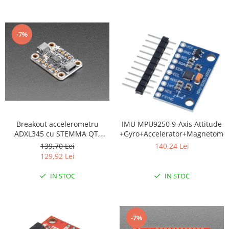
-7%
Breakout accelerometru
IMU MPU9250 9-Axis Attitude
ADXL345 cu STEMMA QT,
+Gyro+Accelerator+Magnetome
Qwiic
139,70 Lei
140,24 Lei
129,92 Lei
IN STOC
IN STOC
-7%