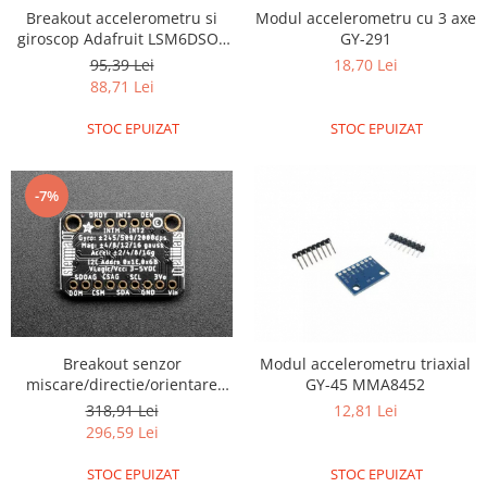
Breakout accelerometru si
Modul accelerometru cu 3 axe
giroscop Adafruit LSM6DSOX
GY-291
6 DoF
95,39 Lei
18,70 Lei
88,71 Lei
STOC EPUIZAT
STOC EPUIZAT
-7%
Breakout senzor
Modul accelerometru triaxial
miscare/directie/orientare
GY-45 MMA8452
Adafruit 9-DOF LSM9DS1
318,91 Lei
12,81 Lei
296,59 Lei
STOC EPUIZAT
STOC EPUIZAT