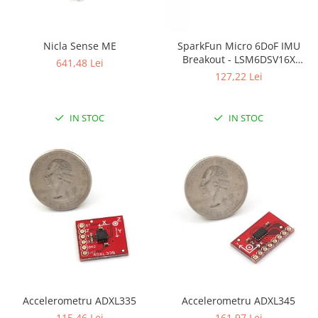
Nicla Sense ME
SparkFun Micro 6DoF IMU
Breakout - LSM6DSV16X
641,48 Lei
(Qwiic)
127,22 Lei
IN STOC
IN STOC
Accelerometru ADXL335
Accelerometru ADXL345
115,46 Lei
161,97 Lei