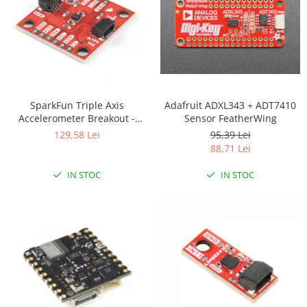
Adafruit ADXL343 + ADT7410
SparkFun Triple Axis
Sensor FeatherWing
Accelerometer Breakout -
KX134 (Qwiic)
95,39 Lei
129,58 Lei
88,71 Lei
IN STOC
IN STOC