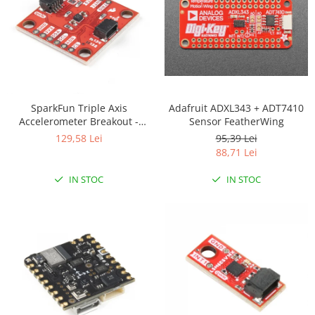
Filamente Speciale
Prusa I3 DIY Kit
Carti
Pentru Incepatori
Kituri incepatori Arduino
Pentru Incepatori
Adafruit ADXL343 + ADT7410
SparkFun Triple Axis
Sensor FeatherWing
Accelerometer Breakout -
Micro:bit
KX134 (Qwiic)
95,39 Lei
129,58 Lei
Junior Robotics
88,71 Lei
Carti
IN STOC
IN STOC
Junior Robotics
Lego Education
STEM Education
Ugears
Kit Fun
Kit Roboti
Cadouri