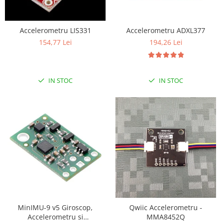
LCD
Module
Accelerometru LIS331
Accelerometru ADXL377
Adaptoare si convertoare
154,77 Lei
194,26 Lei
ADC
Audio
IN STOC
IN STOC
CAN
Convertor nivel logic
Convertor USB la serial
Datalogger
LCD
Module
Multiplexor
Radio
Releu
MinIMU-9 v5 Giroscop,
Qwiic Accelerometru -
Accelerometru si
MMA8452Q
RS-232