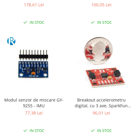
Magnetometru (LSM6DS33,
178,61 Lei
100,05 Lei
RS-485
LIS3MDL )
RTC
IN STOC
IN STOC
Telecomenzi
Accesorii
Accesorii
Antene
Breadboard
Cabluri
Conectori
Cutii
Modul senzor de miscare GY-
Breakout accelerometru
Sticker
9255 - IMU
digital, cu 3 axe, SparkFun
Componente
ADXL313
77,38 Lei
96,01 Lei
Butoane, Tastaturi
Condensatoare
IN STOC
IN STOC