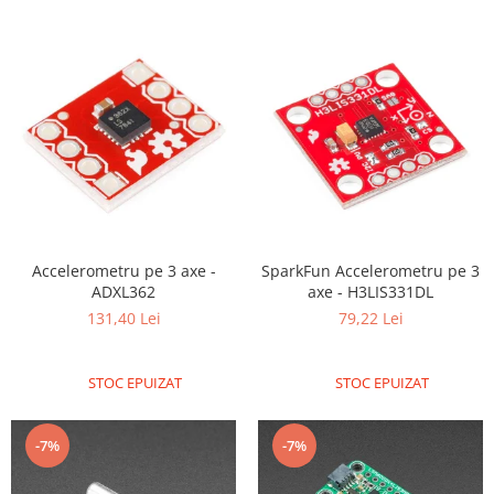
Platforme de dezvoltare
Arduino
Raspberry
.NET
Android
ARM
AVR
Espruino
Accelerometru pe 3 axe -
SparkFun Accelerometru pe 3
Feather
ADXL362
axe - H3LIS331DL
Flora
131,40 Lei
79,22 Lei
FPGA
Intel
STOC EPUIZAT
STOC EPUIZAT
Latte Panda
-7%
-7%
Micro:bit
Nvidia