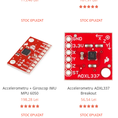
Encoder
Mecanice
Motoare
STOC EPUIZAT
STOC EPUIZAT
Micro Metal
Motoare
Motor 25D
Motor 37D
Motoreductor plastic
Stepper
Sub-Micro
Tamiya
Roti si Senile
Rulmenti
Accelerometru + Giroscop IMU
Accelerometru ADXL337
MPU 6050
Breakout
Sasiu
198,28 Lei
56,54 Lei
Servomotoare
Suruburi, Piulite, Conectare
STOC EPUIZAT
STOC EPUIZAT