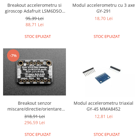
ID
Breakout accelerometru si
Modul accelerometru cu 3 axe
IMU
giroscop Adafruit LSM6DSOX
GY-291
6 DoF
95,39 Lei
18,70 Lei
Infrarosu
88,71 Lei
Laser
STOC EPUIZAT
STOC EPUIZAT
Lichide
Lumina
-7%
Magnetic
PIR
Radar
Sonar
Sunet
Breakout senzor
Modul accelerometru triaxial
Tensiune
miscare/directie/orientare
GY-45 MMA8452
Adafruit 9-DOF LSM9DS1
Termocuple
318,91 Lei
12,81 Lei
296,59 Lei
Video
Vreme
STOC EPUIZAT
STOC EPUIZAT