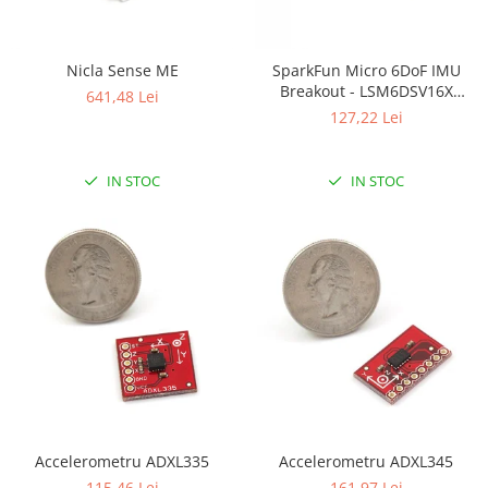
Puzzle mecanic Ugears
Organizator de chei Wunderkey
Nicla Sense ME
SparkFun Micro 6DoF IMU
Constructor foto Mozabrick &
Breakout - LSM6DSV16X
641,48 Lei
Qbrix
(Qwiic)
127,22 Lei
Puzzle lemn Cluebox
Jocuri de societate
IN STOC
IN STOC
Mecanice
3D Printer & CNC
Actuator
Altele
Driver
Altele
DC
Servo
Stepper
Accelerometru ADXL335
Accelerometru ADXL345
115,46 Lei
161,97 Lei