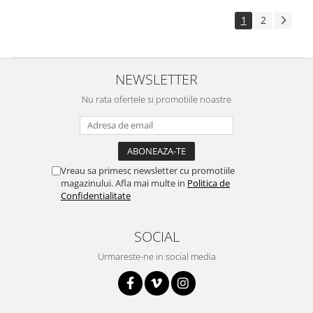
Surse de alimentare
1
2
Acumulatori
Alimentatoare
Altele
NEWSLETTER
Baterii
Nu rata ofertele si promotiile noastre
Incarcator
Regulator Step-Down
Regulator Step-Down Step-Up
Vreau sa primesc newsletter cu promotiile
Regulator Step-Up
magazinului. Afla mai multe in
Politica de
Confidentialitate
Solar
Stabilizator tensiune
SOCIAL
Surse de alimentare
Urmareste-ne in social media
Wireless
2.4Ghz
433Mhz