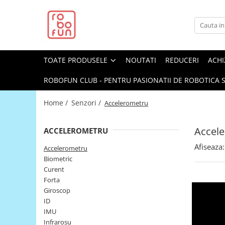
Toate Produsele
Arduino Original
TOATE PRODUSELE
NOUTATI
REDUCERI
ACHI
Arduino Compatibil
Raspberry PI
ROBOFUN CLUB - PENTRU PASIONATII DE ROBOTICA S
Raspberry PI
Home /
Senzori /
Accelerometru
Alimentare
Racire
Accel
ACCELEROMETRU
Hat
Afiseaza:
Accelerometru
Accesorii
Biometric
Curent
Audio
Forta
Cabluri si Conectori
Giroscop
ID
Camera
IMU
Cutii
Infrarosu