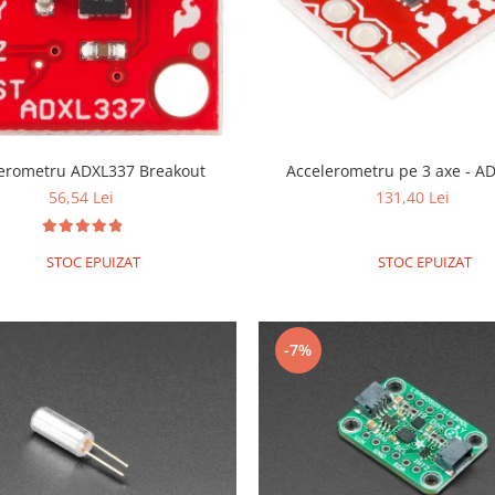
erometru ADXL337 Breakout
Accelerometr
56,54 Lei
131,40 Lei
STOC EPUIZAT
STOC EPUIZAT
-7%