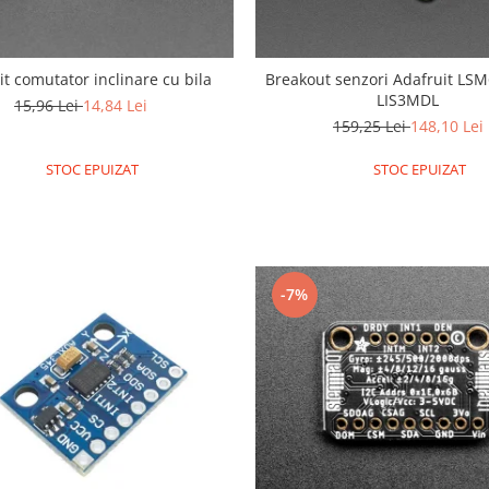
it comutator inclinare cu bila
Breakout senzori Adafruit LS
LIS3MDL
15,96 Lei
14,84 Lei
159,25 Lei
148,10 Lei
STOC EPUIZAT
STOC EPUIZAT
-7%