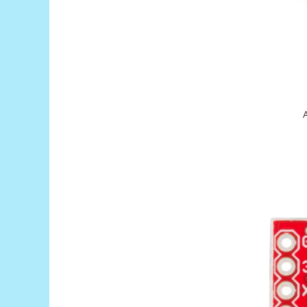
Puzzle mecanic Ugears
Organizator de chei Wunderkey
Constructor foto Mozabrick &
Qbrix
Puzzle lemn Cluebox
Jocuri de societate
Mecanice
3D Printer & CNC
Actuator
Altele
Driver
Altele
DC
Servo
Stepper