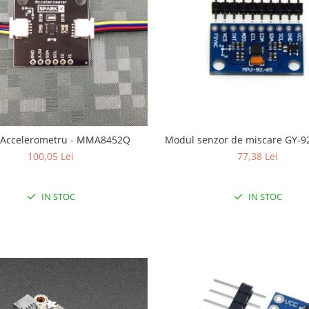
 Accelerometru - MMA8452Q
Modul senzor de miscare GY-9
100,05 Lei
77,38 Lei
IN STOC
IN STOC