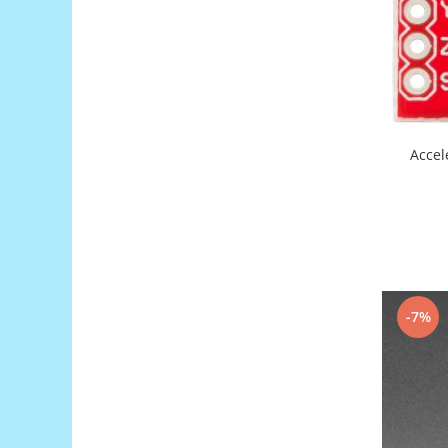
Encoder
Mecanice
Motoare
Micro Metal
Motoare
Motor 25D
Accel
Motor 37D
Motoreductor plastic
Stepper
Sub-Micro
Tamiya
Roti si Senile
-7%
Rulmenti
Sasiu
Servomotoare
Suruburi, Piulite, Conectare