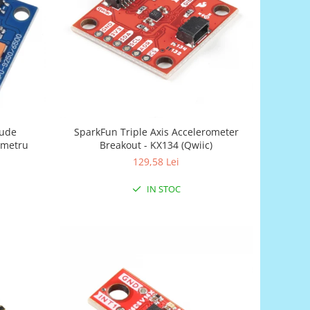
SparkFun Triple Axis Accelerometer
ometru
Breakout - KX134 (Qwiic)
129,58 Lei
IN STOC