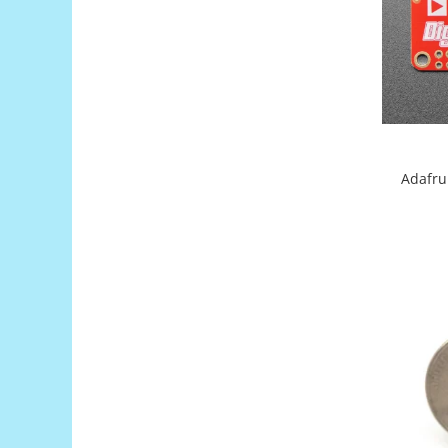
Filamente Speciale
Prusa I3 DIY Kit
Carti
Pentru Incepatori
Kituri incepatori Arduino
Pentru Incepatori
Micro:bit
Adafru
Junior Robotics
Carti
Junior Robotics
Lego Education
STEM Education
Ugears
Kit Fun
Kit Roboti
Cadouri