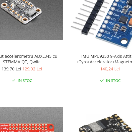
ut accelerometru ADXL345 cu
IMU MPU9250 9-Axis Attitude
STEMMA QT, Qwiic
+Gyro+Accelerator+Magnet
139,70 Lei
129,92 Lei
140,24 Lei
IN STOC
IN STOC