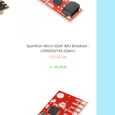
SparkFun Micro 6DoF IMU Breakout -
LSM6DSV16X (Qwiic)
127,22 Lei
IN STOC