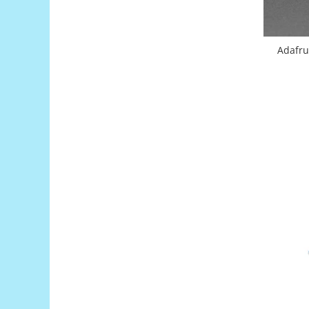
Platforme de dezvoltare
Arduino
Raspberry
Adafru
.NET
Android
ARM
AVR
Espruino
Feather
Flora
FPGA
Intel
Latte Panda
Micro:bit
Nvidia