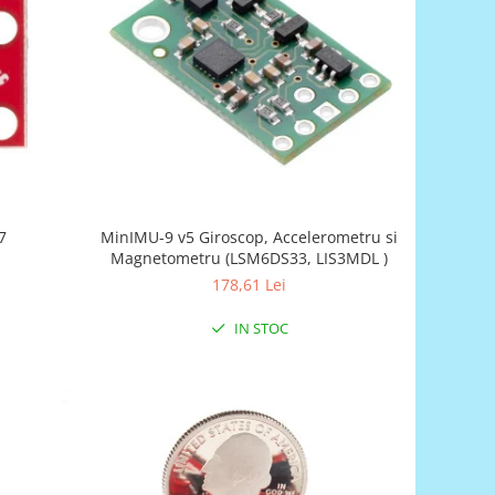
7
MinIMU-9 v5 Giroscop, Accelerometru si
Magnetometru (LSM6DS33, LIS3MDL )
178,61 Lei
IN STOC