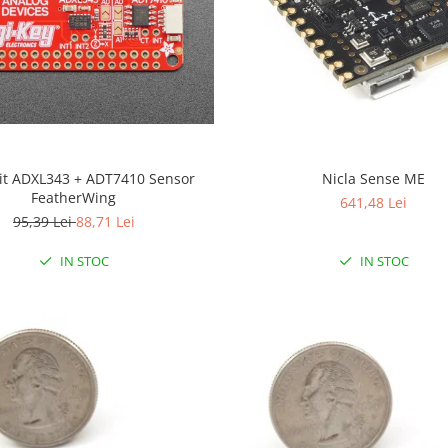
it ADXL343 + ADT7410 Sensor
Nicla Sense ME
FeatherWing
641,48 Lei
95,39 Lei
88,71 Lei
IN STOC
IN STOC