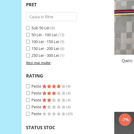
PRET
RS-485
RTC
Telecomenzi
Sub 50 Lei
(8)
50 Lei - 100 Lei
(13)
Accesorii
100 Lei - 150 Lei
(9)
Accesorii
150 Lei - 200 Lei
(6)
Antene
250 Lei - 300 Lei
(1)
Qwiic
Breadboard
Vezi mai multe
Cabluri
RATING
Conectori
Peste
(4)
Cutii
Peste
(4)
Sticker
Peste
(4)
Peste
(4)
Componente
Peste
(43)
Butoane, Tastaturi
-7%
Condensatoare
STATUS STOC