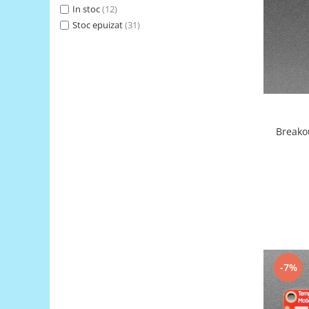
Generale
In stoc
(12)
LED
Stoc epuizat
(31)
Microcontrollere AVR
PCB - Placute Circuit
Rezistoare
Creion 3D 3Doodler
Imprimante 3D
Breako
Imprimante 3D
3Doodler
Componente
Componente
Componente E3D
Filament Premium ABS 1.75 mm
Filament Premium ABS 3 mm
-7%
Filament Premium PLA 1.75 mm