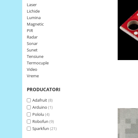
Laser
LCD
Lichide
Module
Lumina
Adaptoare si convertoare
Magnetic
PIR
ADC
Radar
Audio
Sonar
Sunet
CAN
Tensiune
Convertor nivel logic
Termocuple
Video
Convertor USB la serial
Vreme
Datalogger
PRODUCATORI
LCD
Module
Adafruit
(8)
Arduino
(1)
Multiplexor
Pololu
(4)
Radio
Robofun
(9)
Releu
Sparkfun
(21)
RS-232