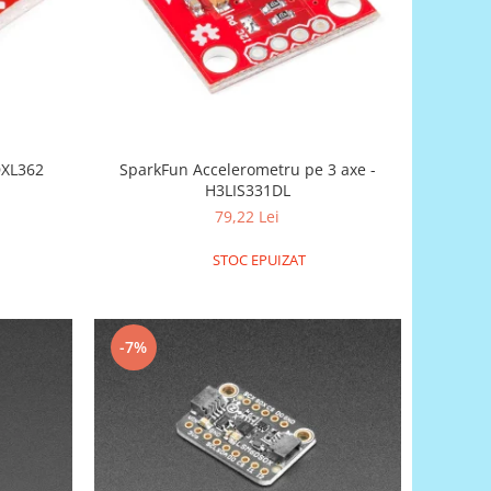
u pe 3 axe - ADXL362
SparkFun Accelerometru pe 3 axe -
H3LIS331DL
79,22 Lei
STOC EPUIZAT
-7%