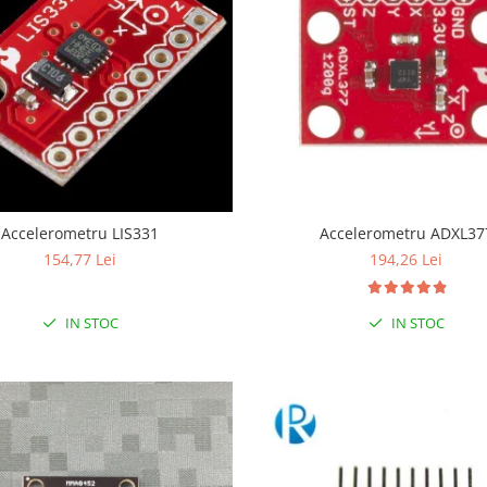
Accelerometru LIS331
Accelerometru ADXL37
154,77 Lei
194,26 Lei
IN STOC
IN STOC