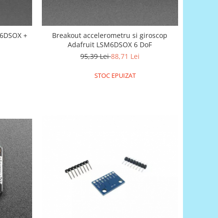
M6DSOX +
Breakout accelerometru si giroscop
Adafruit LSM6DSOX 6 DoF
95,39 Lei
88,71 Lei
STOC EPUIZAT