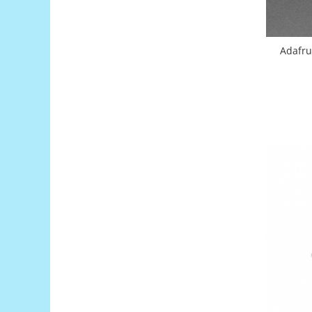
Platforme de dezvoltare
Arduino
Raspberry
Adafru
.NET
Android
ARM
AVR
Espruino
Feather
Flora
FPGA
Intel
Latte Panda
Micro:bit
Nvidia