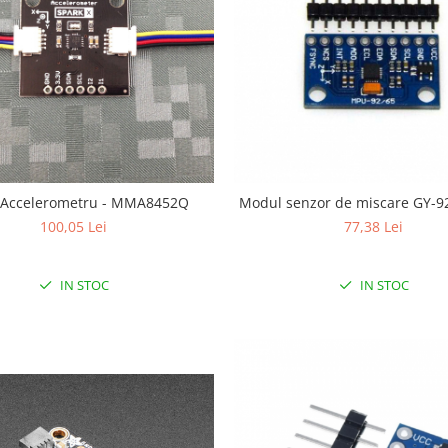
 Accelerometru - MMA8452Q
Modul senzor de miscare GY-9
100,05 Lei
77,38 Lei
IN STOC
IN STOC