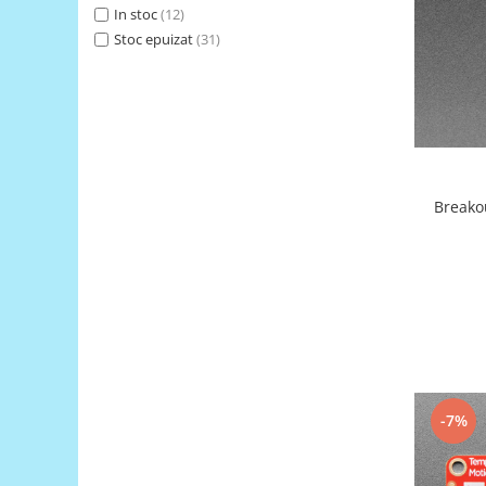
Generale
In stoc
(12)
LED
Stoc epuizat
(31)
Microcontrollere AVR
PCB - Placute Circuit
Rezistoare
Creion 3D 3Doodler
Imprimante 3D
Breako
Imprimante 3D
3Doodler
Componente
Componente
Componente E3D
Filament Premium ABS 1.75 mm
Filament Premium ABS 3 mm
-7%
Filament Premium PLA 1.75 mm