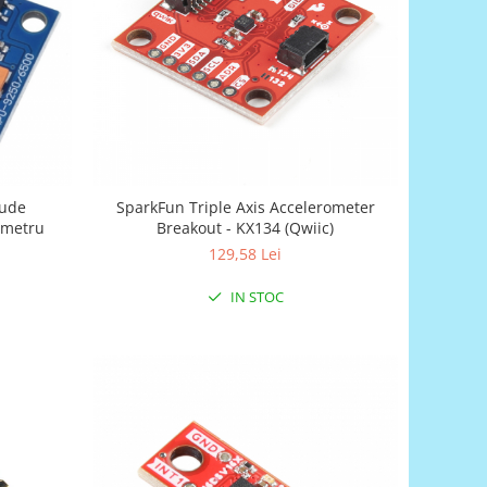
SparkFun Triple Axis Accelerometer
ometru
Breakout - KX134 (Qwiic)
129,58 Lei
IN STOC