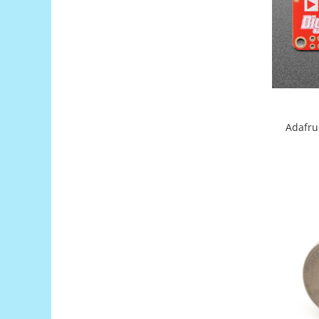
Filamente Speciale
Prusa I3 DIY Kit
Carti
Pentru Incepatori
Kituri incepatori Arduino
Pentru Incepatori
Micro:bit
Adafru
Junior Robotics
Carti
Junior Robotics
Lego Education
STEM Education
Ugears
Kit Fun
Kit Roboti
Cadouri