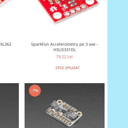
u pe 3 axe - ADXL362
SparkFun Accelerometru pe 3 axe -
H3LIS331DL
79,22 Lei
STOC EPUIZAT
-7%