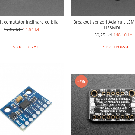
it comutator inclinare cu bila
Breakout senzori Adafruit LS
LIS3MDL
15,96 Lei
14,84 Lei
159,25 Lei
148,10 Lei
STOC EPUIZAT
STOC EPUIZAT
-7%