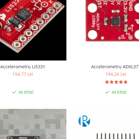
Accelerometru LIS331
Accelerometru ADXL37
154,77 Lei
194,26 Lei
IN STOC
IN STOC