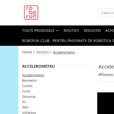
Toate Produsele
Arduino Original
TOATE PRODUSELE
NOUTATI
REDUCERI
ACHI
Arduino Compatibil
Raspberry PI
ROBOFUN CLUB - PENTRU PASIONATII DE ROBOTICA S
Raspberry PI
Home /
Senzori /
Accelerometru
Alimentare
Racire
Accel
ACCELEROMETRU
Hat
Afiseaza:
Accelerometru
Accesorii
Biometric
Curent
Audio
Forta
Cabluri si Conectori
Giroscop
ID
Camera
IMU
Cutii
Infrarosu