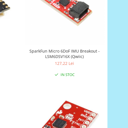
SparkFun Micro 6DoF IMU Breakout -
LSM6DSV16X (Qwiic)
127,22 Lei
IN STOC