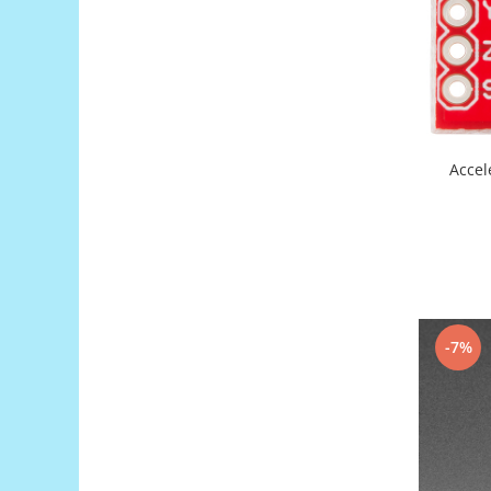
Encoder
Mecanice
Motoare
Micro Metal
Motoare
Motor 25D
Accel
Motor 37D
Motoreductor plastic
Stepper
Sub-Micro
Tamiya
Roti si Senile
-7%
Rulmenti
Sasiu
Servomotoare
Suruburi, Piulite, Conectare