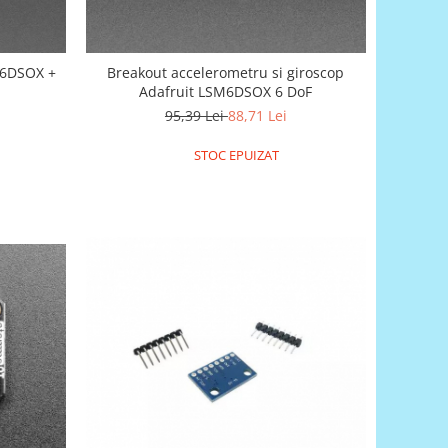
M6DSOX +
Breakout accelerometru si giroscop
Adafruit LSM6DSOX 6 DoF
95,39 Lei
88,71 Lei
STOC EPUIZAT