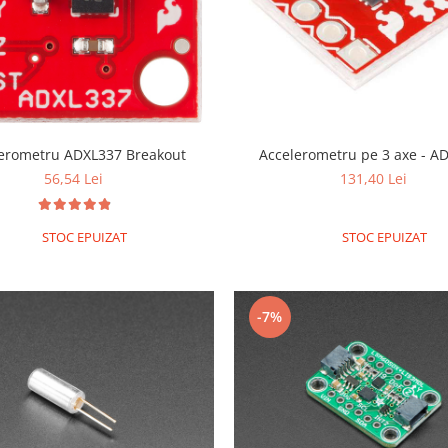
erometru ADXL337 Breakout
Accelerometr
56,54 Lei
131,40 Lei
STOC EPUIZAT
STOC EPUIZAT
-7%