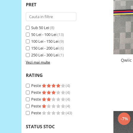
PRET
RS-485
RTC
Telecomenzi
Sub 50 Lei
(8)
50 Lei - 100 Lei
(13)
Accesorii
100 Lei - 150 Lei
(9)
Accesorii
150 Lei - 200 Lei
(6)
Antene
250 Lei - 300 Lei
(1)
Qwiic
Breadboard
Vezi mai multe
Cabluri
RATING
Conectori
Peste
(4)
Cutii
Peste
(4)
Sticker
Peste
(4)
Peste
(4)
Componente
Peste
(43)
Butoane, Tastaturi
-7%
Condensatoare
STATUS STOC