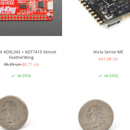
it ADXL343 + ADT7410 Sensor
Nicla Sense ME
FeatherWing
641,48 Lei
95,39 Lei
88,71 Lei
IN STOC
IN STOC