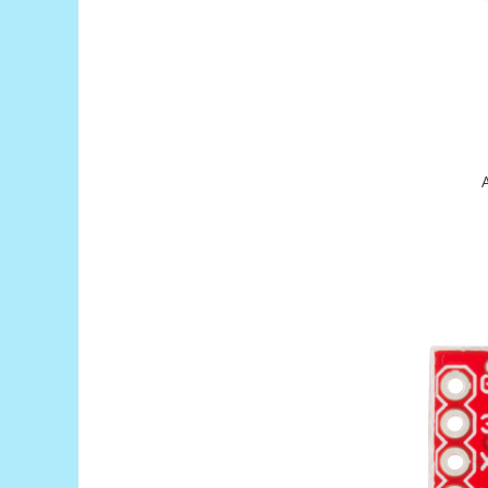
Puzzle mecanic Ugears
Organizator de chei Wunderkey
Constructor foto Mozabrick &
Qbrix
Puzzle lemn Cluebox
Jocuri de societate
Mecanice
3D Printer & CNC
Actuator
Altele
Driver
Altele
DC
Servo
Stepper