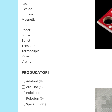
Laser
LCD
Lichide
Module
Lumina
Adaptoare si convertoare
Magnetic
PIR
ADC
Radar
Audio
Sonar
Sunet
CAN
Tensiune
Convertor nivel logic
Termocuple
Video
Convertor USB la serial
Vreme
Datalogger
PRODUCATORI
LCD
Module
Adafruit
(8)
Arduino
(1)
Multiplexor
Pololu
(4)
Radio
Robofun
(9)
Releu
Sparkfun
(21)
RS-232