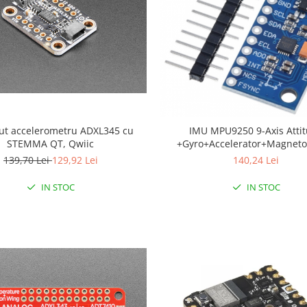
ut accelerometru ADXL345 cu
IMU MPU9250 9-Axis Attitude
STEMMA QT, Qwiic
+Gyro+Accelerator+Magnet
139,70 Lei
129,92 Lei
140,24 Lei
IN STOC
IN STOC