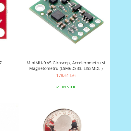
7
MinIMU-9 v5 Giroscop, Accelerometru si
Magnetometru (LSM6DS33, LIS3MDL )
178,61 Lei
IN STOC