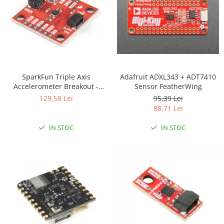
Filamente Speciale
Prusa I3 DIY Kit
Carti
Pentru Incepatori
Kituri incepatori Arduino
Pentru Incepatori
Adafruit ADXL343 + ADT7410
SparkFun Triple Axis
Sensor FeatherWing
Accelerometer Breakout -
Micro:bit
KX134 (Qwiic)
95,39 Lei
129,58 Lei
Junior Robotics
88,71 Lei
Carti
IN STOC
IN STOC
Junior Robotics
Lego Education
STEM Education
Ugears
Kit Fun
Kit Roboti
Cadouri