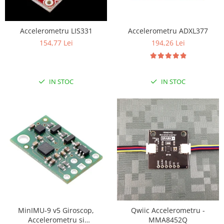
LCD
Module
Accelerometru LIS331
Accelerometru ADXL377
Adaptoare si convertoare
154,77 Lei
194,26 Lei
ADC
Audio
IN STOC
IN STOC
CAN
Convertor nivel logic
Convertor USB la serial
Datalogger
LCD
Module
Multiplexor
Radio
Releu
MinIMU-9 v5 Giroscop,
Qwiic Accelerometru -
Accelerometru si
MMA8452Q
RS-232