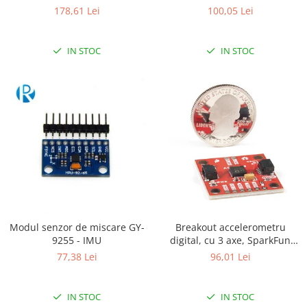
Magnetometru (LSM6DS33,
178,61 Lei
100,05 Lei
RS-485
LIS3MDL )
RTC
IN STOC
IN STOC
Telecomenzi
Accesorii
Accesorii
Antene
Breadboard
Cabluri
Conectori
Cutii
Modul senzor de miscare GY-
Breakout accelerometru
Sticker
9255 - IMU
digital, cu 3 axe, SparkFun
Componente
ADXL313
77,38 Lei
96,01 Lei
Butoane, Tastaturi
Condensatoare
IN STOC
IN STOC