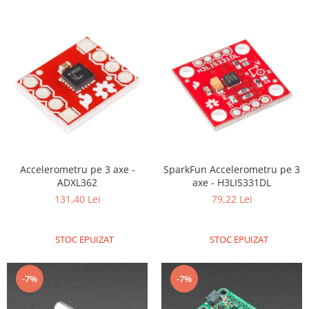
Platforme de dezvoltare
Arduino
Raspberry
.NET
Android
ARM
AVR
Espruino
Accelerometru pe 3 axe -
SparkFun Accelerometru pe 3
Feather
ADXL362
axe - H3LIS331DL
Flora
131,40 Lei
79,22 Lei
FPGA
Intel
STOC EPUIZAT
STOC EPUIZAT
Latte Panda
-7%
-7%
Micro:bit
Nvidia