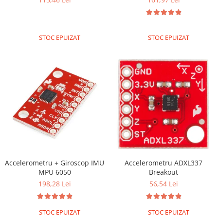
Encoder
Mecanice
Motoare
STOC EPUIZAT
STOC EPUIZAT
Micro Metal
Motoare
Motor 25D
Motor 37D
Motoreductor plastic
Stepper
Sub-Micro
Tamiya
Roti si Senile
Rulmenti
Accelerometru + Giroscop IMU
Accelerometru ADXL337
MPU 6050
Breakout
Sasiu
198,28 Lei
56,54 Lei
Servomotoare
Suruburi, Piulite, Conectare
STOC EPUIZAT
STOC EPUIZAT