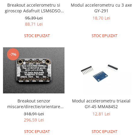
ID
Breakout accelerometru si
Modul accelerometru cu 3 axe
IMU
giroscop Adafruit LSM6DSOX
GY-291
6 DoF
95,39 Lei
18,70 Lei
Infrarosu
88,71 Lei
Laser
STOC EPUIZAT
STOC EPUIZAT
Lichide
Lumina
-7%
Magnetic
PIR
Radar
Sonar
Sunet
Breakout senzor
Modul accelerometru triaxial
Tensiune
miscare/directie/orientare
GY-45 MMA8452
Adafruit 9-DOF LSM9DS1
Termocuple
318,91 Lei
12,81 Lei
296,59 Lei
Video
Vreme
STOC EPUIZAT
STOC EPUIZAT