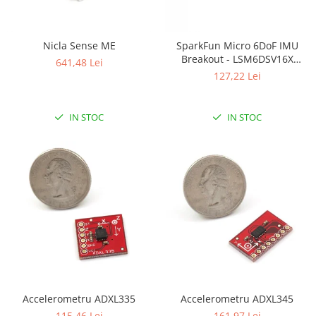
Puzzle mecanic Ugears
Organizator de chei Wunderkey
Nicla Sense ME
SparkFun Micro 6DoF IMU
Constructor foto Mozabrick &
Breakout - LSM6DSV16X
641,48 Lei
Qbrix
(Qwiic)
127,22 Lei
Puzzle lemn Cluebox
Jocuri de societate
IN STOC
IN STOC
Mecanice
3D Printer & CNC
Actuator
Altele
Driver
Altele
DC
Servo
Stepper
Accelerometru ADXL335
Accelerometru ADXL345
115,46 Lei
161,97 Lei