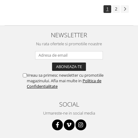
Surse de alimentare
1
2
Acumulatori
Alimentatoare
Altele
NEWSLETTER
Baterii
Nu rata ofertele si promotiile noastre
Incarcator
Regulator Step-Down
Regulator Step-Down Step-Up
Vreau sa primesc newsletter cu promotiile
Regulator Step-Up
magazinului. Afla mai multe in
Politica de
Confidentialitate
Solar
Stabilizator tensiune
SOCIAL
Surse de alimentare
Urmareste-ne in social media
Wireless
2.4Ghz
433Mhz