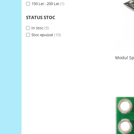
150 Lei - 200 Lei
(1)
RS-485
STATUS STOC
RTC
Telecomenzi
In stoc
(5)
Stoc epuizat
(10)
Accesorii
Accesorii
Antene
Modul Sp
Breadboard
Cabluri
Conectori
Cutii
Sticker
Componente
Butoane, Tastaturi
Condensatoare