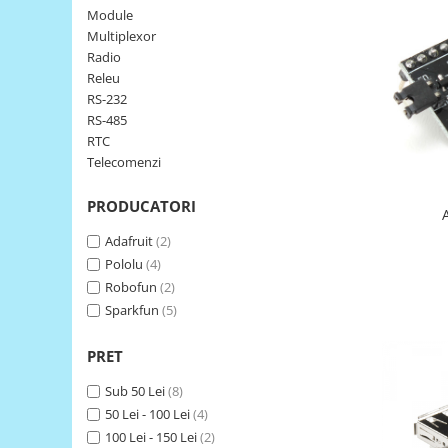
Module
LCD
Multiplexor
Module
Radio
Adaptoare si convertoare
Releu
RS-232
ADC
RS-485
Audio
RTC
Telecomenzi
CAN
Convertor nivel logic
PRODUCATORI
Convertor USB la serial
Adafruit
(2)
Datalogger
Pololu
(4)
Robofun
(2)
LCD
Sparkfun
(5)
Module
Multiplexor
PRET
Radio
Sub 50 Lei
(8)
Releu
50 Lei - 100 Lei
(4)
100 Lei - 150 Lei
(2)
RS-232