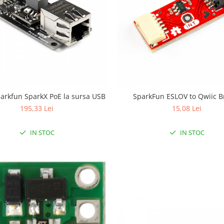
arkfun SparkX PoE la sursa USB
SparkFun ESLOV to Qwiic B
195,33 Lei
15,08 Lei
IN STOC
IN STOC