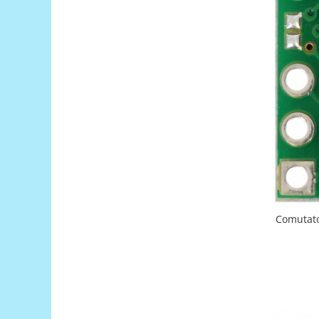
Generale
LED
Microcontrollere AVR
PCB - Placute Circuit
Rezistoare
Creion 3D 3Doodler
Imprimante 3D
Imprimante 3D
3Doodler
Componente
Componente
Comutato
Componente E3D
Filament Premium ABS 1.75 mm
Filament Premium ABS 3 mm
Filament Premium PLA 1.75 mm