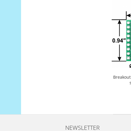
Puzzle mecanic Ugears
Organizator de chei Wunderkey
Constructor foto Mozabrick &
Qbrix
Puzzle lemn Cluebox
Jocuri de societate
Mecanice
3D Printer & CNC
Actuator
Breakout
Altele
Driver
Altele
DC
Servo
Stepper
NEWSLETTER