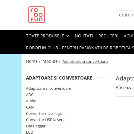
Toate Produsele
Arduino Original
TOATE PRODUSELE
NOUTATI
REDUCERI
ACHI
Arduino Compatibil
Raspberry PI
ROBOFUN CLUB - PENTRU PASIONATII DE ROBOTICA S
Raspberry PI
Home /
Module /
Adaptoare si convertoare
Alimentare
Racire
Adapto
ADAPTOARE SI CONVERTOARE
Hat
Afiseaza:
Adaptoare si convertoare
Accesorii
ADC
Audio
Audio
CAN
Cabluri si Conectori
Convertor nivel logic
Convertor USB la serial
Camera
Datalogger
Cutii
LCD