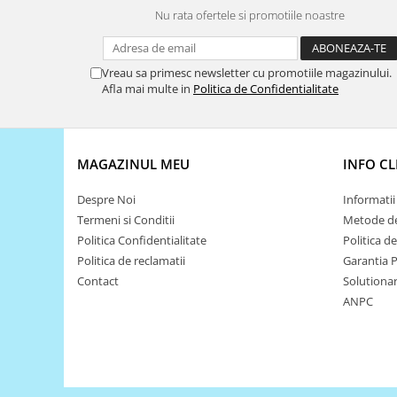
Encoder
Nu rata ofertele si promotiile noastre
Mecanice
Motoare
Vreau sa primesc newsletter cu promotiile magazinului.
Micro Metal
Afla mai multe in
Politica de Confidentialitate
Motoare
Motor 25D
Motor 37D
MAGAZINUL MEU
INFO CL
Motoreductor plastic
Stepper
Despre Noi
Informatii 
Termeni si Conditii
Metode de
Sub-Micro
Politica Confidentialitate
Politica d
Tamiya
Politica de reclamatii
Garantia 
Roti si Senile
Contact
Solutionare
Rulmenti
ANPC
Sasiu
Servomotoare
Suruburi, Piulite, Conectare