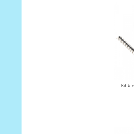
Filamente Speciale
Prusa I3 DIY Kit
Carti
Pentru Incepatori
Kituri incepatori Arduino
Pentru Incepatori
Micro:bit
Junior Robotics
Carti
Junior Robotics
Kit br
Lego Education
STEM Education
Ugears
Kit Fun
Kit Roboti
Cadouri