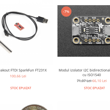
-7%
eakout FTDI SparkFun FT231X
Modul izolator I2C bidirectiona
cu ISO1540
100,66 Lei
71,07 Lei
66,10 Lei
STOC EPUIZAT
STOC EPUIZAT