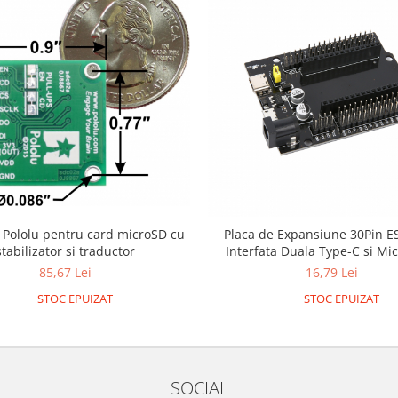
 Pololu pentru card microSD cu
Placa de Expansiune 30Pin E
stabilizator si traductor
Interfata Duala Type-C si Mi
pentru Placa de Dezvoltare
85,67 Lei
16,79 Lei
STOC EPUIZAT
STOC EPUIZAT
SOCIAL