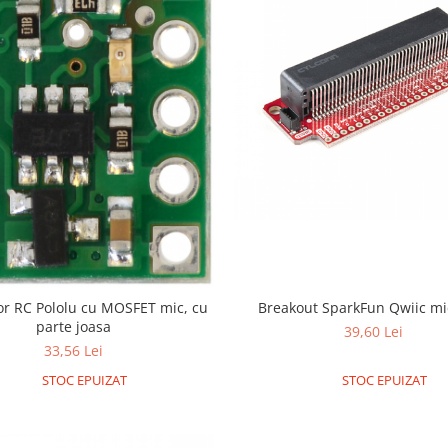
Breakout SparkFun Qwiic mic
r RC Pololu cu MOSFET mic, cu
parte joasa
39,60 Lei
33,56 Lei
STOC EPUIZAT
STOC EPUIZAT