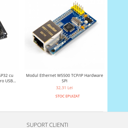
SP32 cu
Modul Ethernet W5500 TCP/IP Hardware
cro USB
SPI
 ESP32
32,31 Lei
STOC EPUIZAT
SUPORT CLIENTI