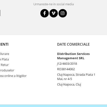
Urmareste-ne in social media
IENTI
DATE COMERCIALE
livrare
Distribution Services
Management SRL
 Plata
J12/4603/2018
e Retur
RO38144062
Produselor
Cluj-Napoca, Strada Piata 1
a online a litigiilor
Mai, nr 4-5
Cluj-Napoca, Cluj