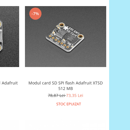
-7%
l Adafruit
Modul card SD SPI flash Adafruit XTSD
512 MB
78,87 Lei
73,35 Lei
STOC EPUIZAT