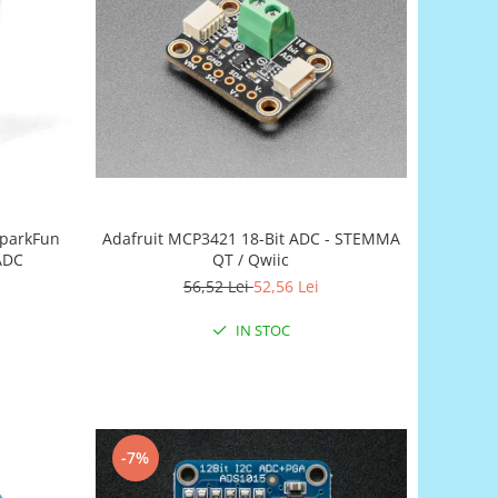
 SparkFun
Adafruit MCP3421 18-Bit ADC - STEMMA
 ADC
QT / Qwiic
56,52 Lei
52,56 Lei
IN STOC
-7%