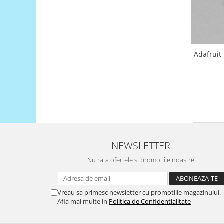
Filamente Speciale
Prusa I3 DIY Kit
Carti
Pentru Incepatori
Adafruit
Kituri incepatori Arduino
Pentru Incepatori
Micro:bit
Junior Robotics
Carti
Junior Robotics
NEWSLETTER
Lego Education
Nu rata ofertele si promotiile noastre
STEM Education
Ugears
Vreau sa primesc newsletter cu promotiile magazinului.
Kit Fun
Afla mai multe in
Politica de Confidentialitate
Kit Roboti
Cadouri