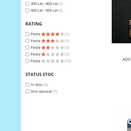
300 Lei - 400 Lei
(1)
RS-485
400 Lei - 500 Lei
(2)
RTC
RATING
Telecomenzi
Peste
(1)
Accesorii
Peste
(1)
Accesorii
Peste
(1)
Antene
Peste
(1)
ADS1
Peste
(10)
Breadboard
Cabluri
STATUS STOC
Conectori
In stoc
(3)
Cutii
Stoc epuizat
(7)
Sticker
Componente
Butoane, Tastaturi
Condensatoare