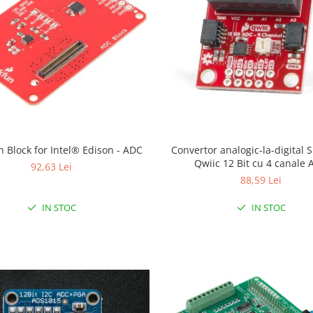
 Block for Intel® Edison - ADC
Convertor analogic-la-digital
Qwiic 12 Bit cu 4 canale
92,63 Lei
88,59 Lei
IN STOC
IN STOC