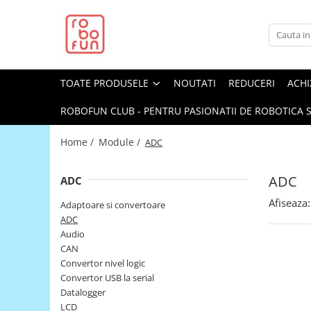
Toate Produsele
Arduino Original
TOATE PRODUSELE
NOUTATI
REDUCERI
ACHI
Arduino Compatibil
Raspberry PI
ROBOFUN CLUB - PENTRU PASIONATII DE ROBOTICA S
Raspberry PI
Home /
Module /
ADC
Alimentare
Racire
ADC
ADC
Hat
Afiseaza:
Adaptoare si convertoare
Accesorii
ADC
Audio
Audio
CAN
Cabluri si Conectori
Convertor nivel logic
Convertor USB la serial
Camera
Datalogger
Cutii
LCD