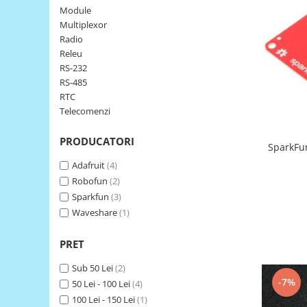
Module
LCD
Multiplexor
Module
Radio
Adaptoare si convertoare
Releu
RS-232
ADC
RS-485
Audio
RTC
Telecomenzi
CAN
Convertor nivel logic
PRODUCATORI
SparkFun
Convertor USB la serial
Adafruit
(4)
Datalogger
Robofun
(2)
Sparkfun
(3)
LCD
Waveshare
(1)
Module
Multiplexor
PRET
Radio
Sub 50 Lei
(2)
-7%
Releu
50 Lei - 100 Lei
(4)
100 Lei - 150 Lei
(1)
RS-232