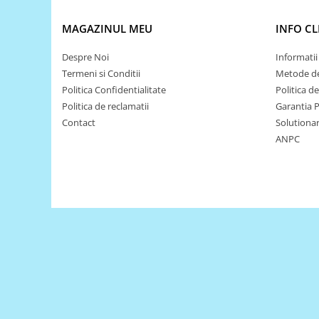
Puzzle mecanic Ugears
MAGAZINUL MEU
INFO CL
Organizator de chei Wunderkey
Despre Noi
Informatii 
Constructor foto Mozabrick &
Qbrix
Termeni si Conditii
Metode de
Politica Confidentialitate
Politica d
Puzzle lemn Cluebox
Politica de reclamatii
Garantia 
Jocuri de societate
Contact
Solutionare
Mecanice
ANPC
3D Printer & CNC
Actuator
Altele
Driver
Altele
DC
Servo
Stepper