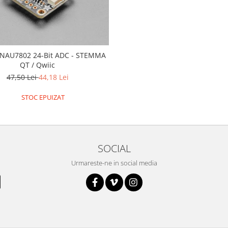
 NAU7802 24-Bit ADC - STEMMA
QT / Qwiic
47,50 Lei
44,18 Lei
STOC EPUIZAT
SOCIAL
Urmareste-ne in social media