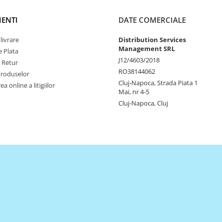
IENTI
DATE COMERCIALE
livrare
Distribution Services
Management SRL
 Plata
J12/4603/2018
e Retur
RO38144062
Produselor
Cluj-Napoca, Strada Piata 1
a online a litigiilor
Mai, nr 4-5
Cluj-Napoca, Cluj