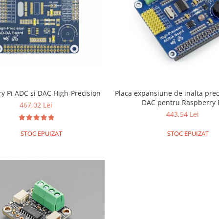
y Pi ADC si DAC High-Precision
Placa expansiune de inalta prec
DAC pentru Raspberry 
467,02 Lei
443,54 Lei
STOC EPUIZAT
STOC EPUIZAT