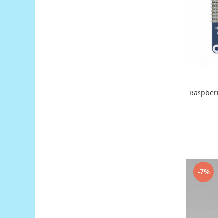
Generale
LED
Microcontrollere AVR
PCB - Placute Circuit
Rezistoare
Creion 3D 3Doodler
Imprimante 3D
Raspberr
Imprimante 3D
3Doodler
Componente
Componente
Componente E3D
-7%
Filament Premium ABS 1.75 mm
Filament Premium ABS 3 mm
Filament Premium PLA 1.75 mm