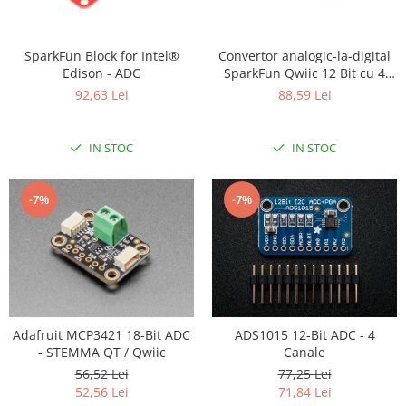
LCD
Module
SparkFun Block for Intel®
Convertor analogic-la-digital
Adaptoare si convertoare
Edison - ADC
SparkFun Qwiic 12 Bit cu 4
canale ADC
ADC
92,63 Lei
88,59 Lei
Audio
IN STOC
IN STOC
CAN
Convertor nivel logic
-7%
-7%
Convertor USB la serial
Datalogger
LCD
Module
Multiplexor
Adafruit MCP3421 18-Bit ADC
ADS1015 12-Bit ADC - 4
Radio
- STEMMA QT / Qwiic
Canale
56,52 Lei
77,25 Lei
Releu
52,56 Lei
71,84 Lei
RS-232