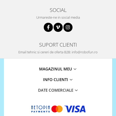
Puzzle mecanic Ugears
SOCIAL
Organizator de chei Wunderkey
Urmareste-ne in social media
Constructor foto Mozabrick &
Qbrix
Puzzle lemn Cluebox
Jocuri de societate
SUPORT CLIENTI
Mecanice
Email tehnic si cereri de oferta B2B: info@robofun.ro
3D Printer & CNC
Actuator
MAGAZINUL MEU
Altele
INFO CLIENTI
Driver
Altele
DATE COMERCIALE
DC
Servo
Stepper