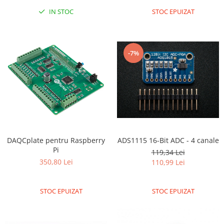
IN STOC
STOC EPUIZAT
RS-485
RTC
Telecomenzi
-7%
Accesorii
Accesorii
Antene
Breadboard
Cabluri
Conectori
DAQCplate pentru Raspberry
ADS1115 16-Bit ADC - 4 canale
Pi
Cutii
119,34 Lei
350,80 Lei
110,99 Lei
Sticker
Componente
STOC EPUIZAT
STOC EPUIZAT
Butoane, Tastaturi
Condensatoare