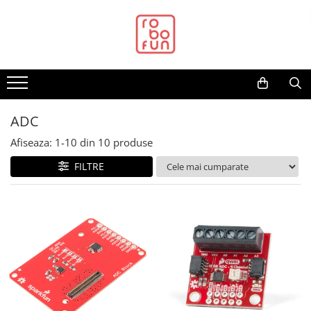
Toate Produsele
Arduino Original
Arduino Compatibil
Raspberry PI
ADC
Raspberry PI
Afiseaza:
1-
10
din
10
produse
Alimentare
FILTRE
Racire
Hat
Accesorii
Audio
Cabluri si Conectori
Camera
Cutii