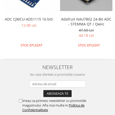
Filamente Speciale
Prusa I3 DIY Kit
Carti
ADC CJMCU-ADS1115 16 biti
Adafruit NAU7802 24-Bit ADC
Pentru Incepatori
- STEMMA QT / Qwiic
12,98 Lei
Kituri incepatori Arduino
47,50 Lei
44,18 Lei
Pentru Incepatori
STOC EPUIZAT
STOC EPUIZAT
Micro:bit
Junior Robotics
Carti
NEWSLETTER
Junior Robotics
Nu rata ofertele si promotiile noastre
Lego Education
STEM Education
Ugears
Kit Fun
Vreau sa primesc newsletter cu promotiile
magazinului. Afla mai multe in
Politica de
Kit Roboti
Confidentialitate
Cadouri