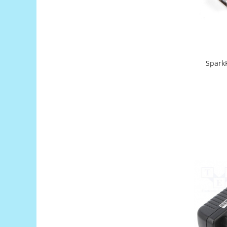
Generale
LED
Microcontrollere AVR
PCB - Placute Circuit
Spark
Rezistoare
Creion 3D 3Doodler
Imprimante 3D
Imprimante 3D
3Doodler
Componente
Componente
Componente E3D
Filament Premium ABS 1.75 mm
Filament Premium ABS 3 mm
Filament Premium PLA 1.75 mm