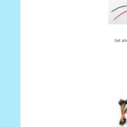
Puzzle mecanic Ugears
Organizator de chei Wunderkey
Constructor foto Mozabrick &
Qbrix
Puzzle lemn Cluebox
Set al
Jocuri de societate
Mecanice
3D Printer & CNC
Actuator
Altele
Driver
Altele
DC
Servo
Stepper