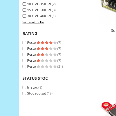
100 Lei - 150 Lei
(2)
RS-485
150 Lei - 200 Lei
(3)
RTC
300 Lei - 400 Lei
(1)
Vezi mai multe
Telecomenzi
Su
Accesorii
RATING
Accesorii
Peste
(7)
Antene
Peste
(7)
Breadboard
Peste
(7)
Peste
(7)
Cabluri
Peste
(21)
Conectori
STATUS STOC
Cutii
Sticker
In stoc
(8)
Stoc epuizat
(13)
Componente
Butoane, Tastaturi
Condensatoare