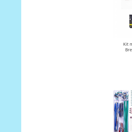
Encoder
Mecanice
Motoare
Micro Metal
Motoare
Motor 25D
Kit 
Bre
Motor 37D
Motoreductor plastic
Stepper
Sub-Micro
Tamiya
Roti si Senile
Rulmenti
Sasiu
Servomotoare
Suruburi, Piulite, Conectare