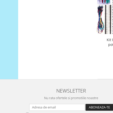
Platforme de dezvoltare
Arduino
Raspberry
.NET
Android
Kit
ARM
po
AVR
Espruino
Feather
Flora
FPGA
Intel
NEWSLETTER
Latte Panda
Nu rata ofertele si promotiile noastre
Micro:bit
Nvidia