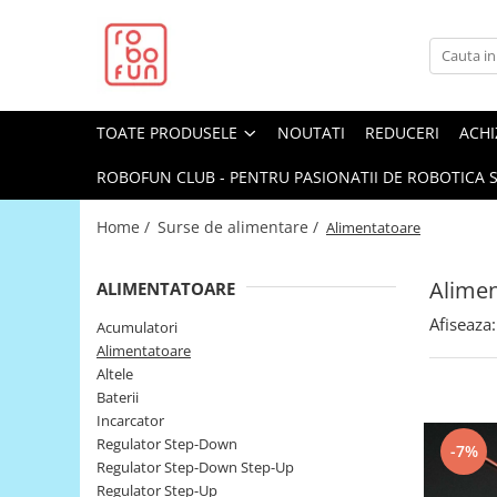
Toate Produsele
Arduino Original
TOATE PRODUSELE
NOUTATI
REDUCERI
ACHI
Arduino Compatibil
Raspberry PI
ROBOFUN CLUB - PENTRU PASIONATII DE ROBOTICA S
Raspberry PI
Home /
Surse de alimentare /
Alimentatoare
Alimentare
Racire
Alimen
ALIMENTATOARE
Hat
Afiseaza:
Acumulatori
Accesorii
Alimentatoare
Altele
Audio
Baterii
Cabluri si Conectori
Incarcator
Regulator Step-Down
Camera
-7%
Regulator Step-Down Step-Up
Cutii
Regulator Step-Up