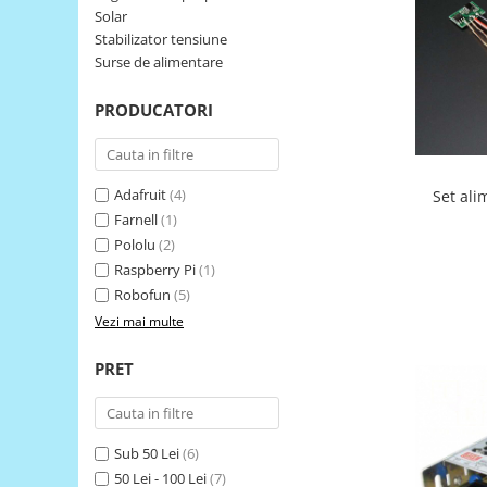
Solar
LCD
Stabilizator tensiune
Module
Surse de alimentare
Adaptoare si convertoare
PRODUCATORI
ADC
Audio
CAN
Adafruit
(4)
Set ali
Convertor nivel logic
Farnell
(1)
Pololu
(2)
Convertor USB la serial
Raspberry Pi
(1)
Datalogger
Robofun
(5)
LCD
Vezi mai multe
Module
PRET
Multiplexor
Radio
Releu
Sub 50 Lei
(6)
50 Lei - 100 Lei
(7)
RS-232