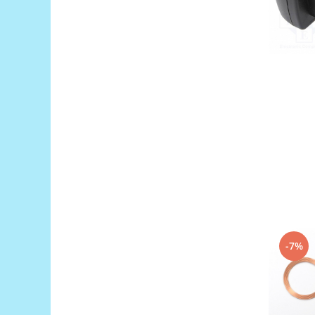
Filamente Speciale
Prusa I3 DIY Kit
Carti
Pentru Incepatori
Kituri incepatori Arduino
Pentru Incepatori
Micro:bit
Junior Robotics
Carti
Junior Robotics
Lego Education
STEM Education
-7%
Ugears
Kit Fun
Kit Roboti
Cadouri