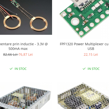
mentare prin inductie - 3.3V @
FPF1320 Power Multiplexer cu
500mA max
USB
82,66 Lei
76,87 Lei
22,15 Lei
IN STOC
IN STOC