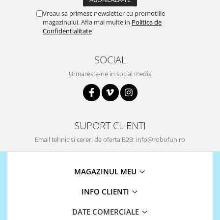
Puzzle mecanic Ugears
Vreau sa primesc newsletter cu promotiile
magazinului. Afla mai multe in
Politica de
Organizator de chei Wunderkey
Confidentialitate
Constructor foto Mozabrick &
Qbrix
SOCIAL
Puzzle lemn Cluebox
Urmareste-ne in social media
Jocuri de societate
Mecanice
3D Printer & CNC
SUPORT CLIENTI
Actuator
Altele
Email tehnic si cereri de oferta B2B: info@robofun.ro
Driver
Altele
MAGAZINUL MEU
DC
INFO CLIENTI
Servo
Stepper
DATE COMERCIALE