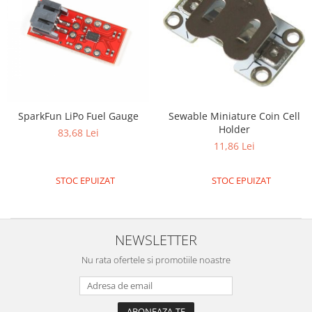
Filamente Speciale
Prusa I3 DIY Kit
Carti
Pentru Incepatori
Kituri incepatori Arduino
Pentru Incepatori
SparkFun LiPo Fuel Gauge
Sewable Miniature Coin Cell
Micro:bit
Holder
83,68 Lei
Junior Robotics
11,86 Lei
Carti
STOC EPUIZAT
STOC EPUIZAT
Junior Robotics
Lego Education
STEM Education
NEWSLETTER
Ugears
Nu rata ofertele si promotiile noastre
Kit Fun
Kit Roboti
Cadouri