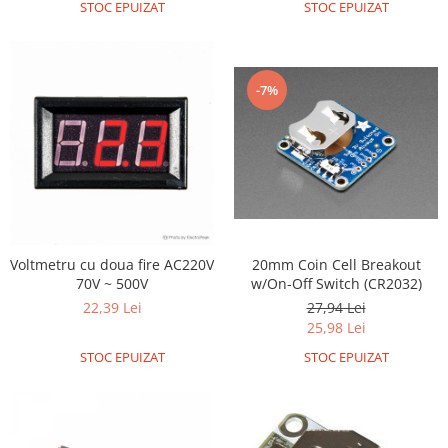
Generale
STOC EPUIZAT
STOC EPUIZAT
LED
Microcontrollere AVR
-7%
PCB - Placute Circuit
Rezistoare
Creion 3D 3Doodler
Imprimante 3D
Imprimante 3D
3Doodler
20mm Coin Cell Breakout
Voltmetru cu doua fire AC220V
Componente
w/On-Off Switch (CR2032)
70V ~ 500V
Componente
27,94 Lei
22,39 Lei
25,98 Lei
Componente E3D
Filament Premium ABS 1.75 mm
STOC EPUIZAT
STOC EPUIZAT
Filament Premium ABS 3 mm
Filament Premium PLA 1.75 mm