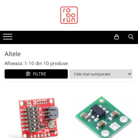
Toate Produsele
Arduino Original
Arduino Compatibil
Raspberry PI
Altele
Raspberry PI
Afiseaza:
1-
10
din
10
produse
Alimentare
FILTRE
Racire
Hat
Accesorii
Audio
Cabluri si Conectori
Camera
Cutii