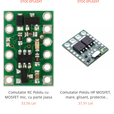
STOC EPUIZAT
STOC EPUIZAT
RS-485
RTC
Telecomenzi
Accesorii
Accesorii
Antene
Breadboard
Cabluri
Conectori
Cutii
Sticker
Comutator RC Pololu cu
Comutator Pololu HP MOSFET,
Componente
MOSFET mic, cu parte joasa
mare, glisant, protectie
Butoane, Tastaturi
tensiune inversa
33,56 Lei
37,91 Lei
Condensatoare