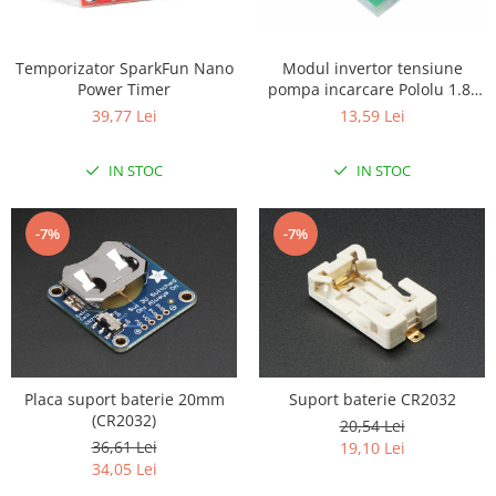
LCD
Module
Modul invertor tensiune
Temporizator SparkFun Nano
Adaptoare si convertoare
pompa incarcare Pololu 1.8-
Power Timer
5.3V, 60mA
13,59 Lei
ADC
39,77 Lei
Audio
IN STOC
IN STOC
CAN
Convertor nivel logic
-7%
-7%
Convertor USB la serial
Datalogger
LCD
Module
Multiplexor
Placa suport baterie 20mm
Suport baterie CR2032
(CR2032)
Radio
20,54 Lei
36,61 Lei
19,10 Lei
Releu
34,05 Lei
RS-232