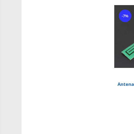
Carti
-7%
Junior Robotics
Lego Education
STEM Education
Ugears
Puzzle mecanic Ugears
Organizator de chei Wunderkey
Constructor foto Mozabrick &
Qbrix
Antena
Puzzle lemn Cluebox
Jocuri de societate
3D Printer & CNC
Actuator
Altele