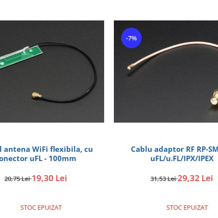
-7%
 antena WiFi flexibila, cu
Cablu adaptor RF RP-SM
onector uFL - 100mm
uFL/u.FL/IPX/IPEX
19,30 Lei
29,32 Lei
20,75 Lei
31,53 Lei
STOC EPUIZAT
STOC EPUIZAT