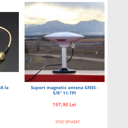
A la
Suport magnetic antena GNSS -
5/8" 11-TPI
197,90 Lei
STOC EPUIZAT