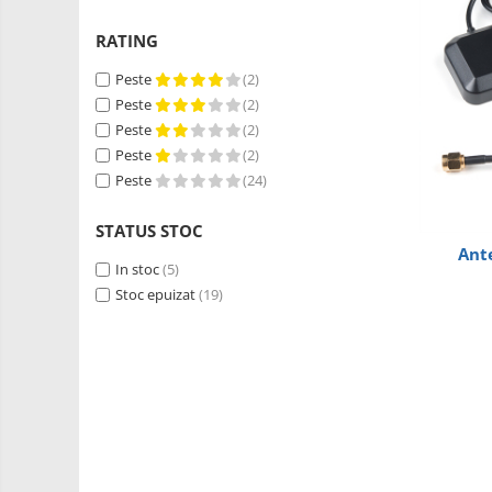
RS-485
Learning
Retrase
RTC
RATING
Shield
Telecomenzi
Peste
(2)
Unelte
Peste
(2)
Accesorii
si
Peste
(2)
Instrumente
Antene
Peste
(2)
Breadboard
Peste
(24)
Cabluri
STATUS STOC
Conectori
Ant
In stoc
(5)
Cutii
Stoc epuizat
(19)
Sticker
Butoane, Tastaturi
Condensatoare
Generale
LED
Microcontrollere AVR