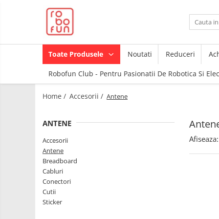
Toate Produsele
Arduino Original
Toate Produsele
Noutati
Reduceri
Ach
Arduino Compatibil
Robofun Club - Pentru Pasionatii De Robotica Si Ele
Raspberry PI
Raspberry PI
Module
Home /
Accesorii /
Antene
Accesorii
Alimentare
Componente
Racire
Anten
ANTENE
Creion 3D
Hat
Afiseaza:
3Doodler
Accesorii
Antene
Accesorii
Imprimante
Breadboard
3D
Audio
Cabluri
Carti
Conectori
Cabluri si Conectori
Pentru
Cutii
Incepatori
Camera
Sticker
Junior
Cutii