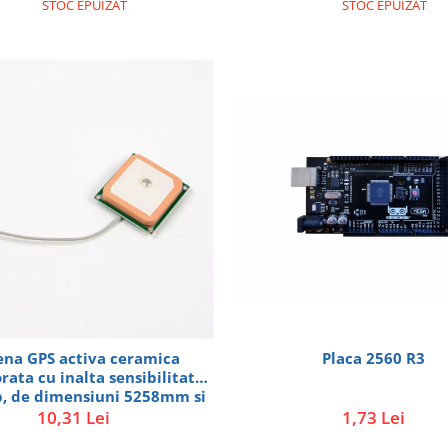
STOC EPUIZAT
STOC EPUIZAT
Placa 2560 R3
ena GPS activa ceramica
rata cu inalta sensibilitate
, de dimensiuni 5258mm si
ea de 5 cm, compatibila cu
1,73 Lei
10,31 Lei
O-6M, NEO-7M, NEO-8M