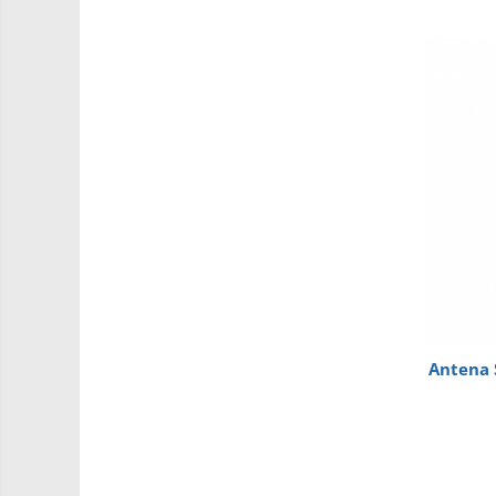
Roti si Senile
Rulmenti
Sasiu
Servomotoare
Suruburi, Piulite, Conectare
Arduino
Raspberry
.NET
Android
ARM
AVR
Antena 
Espruino
Feather
Flora
FPGA