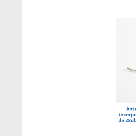
Intel
Latte Panda
Micro:bit
Nvidia
Olinuxino
Photon
PIC
Platforme de dezvoltare
Python
Teensy
Thing
Ant
TI
incorpo
Accelerometru
de 28db
lungim
Biometric
NE