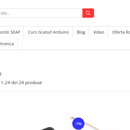
izitii SEAP
Curs Gratuit Arduino
Blog
Video
Oferta 
ctronica
e
1-
24
din
24
produse
-7%