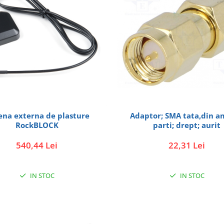
ena externa de plasture
Adaptor; SMA tata,din a
RockBLOCK
parti; drept; aurit
540,44 Lei
22,31 Lei
IN STOC
IN STOC