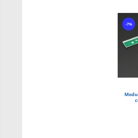
Driver
Altele
DC
-7%
Servo
Stepper
Encoder
Mecanice
Motoare
Micro Metal
Motoare
Motor 25D
Modul
Motor 37D
c
Motoreductor plastic
Stepper
Sub-Micro
Tamiya