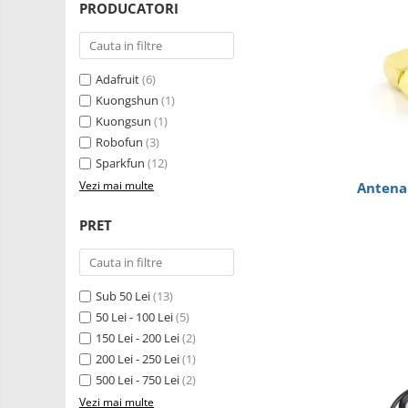
Robotics
PRODUCATORI
LCD
Kit
Fun
Adaptoare si convertoare
Kit
ADC
Adafruit
(6)
Roboti
Audio
Kuongshun
(1)
Cadouri
Kuongsun
(1)
CAN
Mecanice
Robofun
(3)
Platforme
Convertor nivel logic
Sparkfun
(12)
de
Convertor USB la serial
Vezi mai multe
Antena
dezvoltare
Senzori
Datalogger
Surse
PRET
de
LCD
alimentare
Wireless
Module
E-
Sub 50 Lei
(13)
Multiplexor
Textil
50 Lei - 100 Lei
(5)
Radio
IOT -
150 Lei - 200 Lei
(2)
Internet
Releu
200 Lei - 250 Lei
(1)
of
GPS
500 Lei - 750 Lei
(2)
RS-232
Things-
Machine
Vezi mai multe