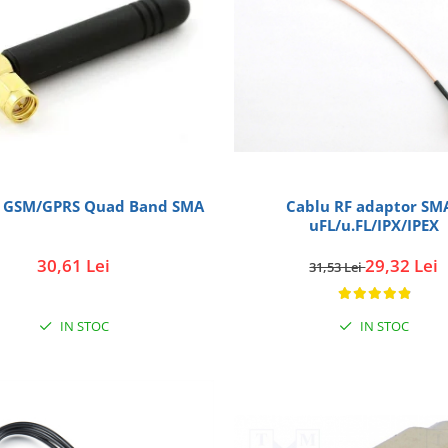
 GSM/GPRS Quad Band SMA
Cablu RF adaptor SMA
uFL/u.FL/IPX/IPEX
30,61 Lei
29,32 Lei
31,53 Lei
IN STOC
IN STOC