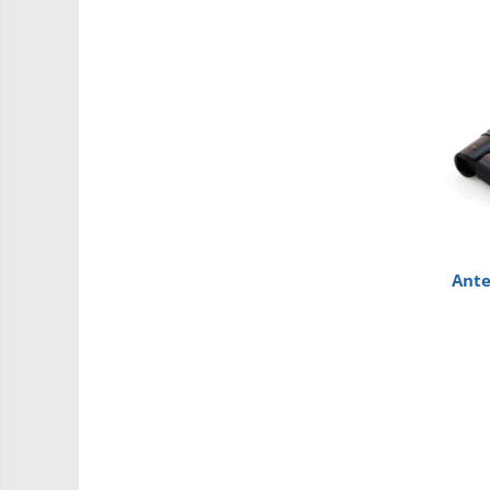
PCB - Placute Circuit
Rezistoare
Imprimante 3D
3Doodler
Componente
Componente
Componente E3D
Filament Premium ABS 1.75 mm
Ante
Filament Premium ABS 3 mm
Filament Premium PLA 1.75 mm
Filamente Speciale
Prusa I3 DIY Kit
Kituri incepatori Arduino
Pentru Incepatori
Micro:bit