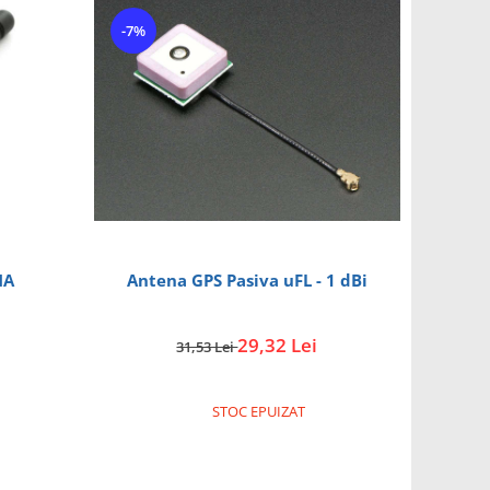
-7%
P-SMA
Antena GPS Pasiva uFL - 1 dBi
29,32 Lei
31,53 Lei
STOC EPUIZAT