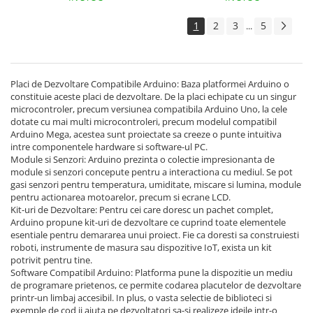
Surse de alimentare
1
2
3
5
...
Acumulatori
Alimentatoare
Altele
Placi de Dezvoltare Compatibile Arduino: Baza platformei Arduino o
Baterii
constituie aceste placi de dezvoltare. De la placi echipate cu un singur
microcontroler, precum versiunea compatibila Arduino Uno, la cele
Incarcator
dotate cu mai multi microcontroleri, precum modelul compatibil
Arduino Mega, acestea sunt proiectate sa creeze o punte intuitiva
Regulator Step-Down
intre componentele hardware si software-ul PC.
Module si Senzori: Arduino prezinta o colectie impresionanta de
Regulator Step-Down Step-Up
module si senzori concepute pentru a interactiona cu mediul. Se pot
Regulator Step-Up
gasi senzori pentru temperatura, umiditate, miscare si lumina, module
pentru actionarea motoarelor, precum si ecrane LCD.
Solar
Kit-uri de Dezvoltare: Pentru cei care doresc un pachet complet,
Arduino propune kit-uri de dezvoltare ce cuprind toate elementele
Stabilizator tensiune
esentiale pentru demararea unui proiect. Fie ca doresti sa construiesti
Surse de alimentare
roboti, instrumente de masura sau dispozitive IoT, exista un kit
potrivit pentru tine.
Wireless
Software Compatibil Arduino: Platforma pune la dispozitie un mediu
de programare prietenos, ce permite codarea placutelor de dezvoltare
2.4Ghz
printr-un limbaj accesibil. In plus, o vasta selectie de biblioteci si
433Mhz
exemple de cod ii ajuta pe dezvoltatori sa-si realizeze ideile intr-o