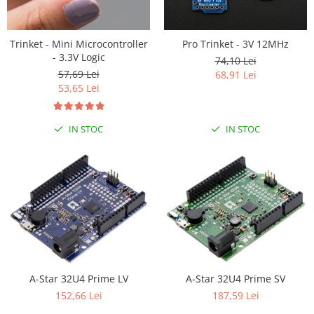
Puzzle mecanic Ugears
Organizator de chei Wunderkey
Trinket - Mini Microcontroller
Pro Trinket - 3V 12MHz
Constructor foto Mozabrick &
- 3.3V Logic
74,10 Lei
Qbrix
57,69 Lei
68,91 Lei
53,65 Lei
Puzzle lemn Cluebox
Jocuri de societate
IN STOC
IN STOC
Mecanice
3D Printer & CNC
Actuator
Altele
Driver
Altele
DC
Servo
A-Star 32U4 Prime LV
A-Star 32U4 Prime SV
152,66 Lei
187,59 Lei
Stepper