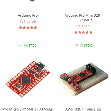
LCD
Module
Arduino Pro
Arduino Pro Mini 328 -
Adaptoare si convertoare
3.3V/8MHz
121,00 Lei
ADC
73,32 Lei
Audio
CAN
IN STOC
IN STOC
Convertor nivel logic
Convertor USB la serial
Datalogger
LCD
Module
Multiplexor
Radio
Releu
Pro Micro 5V/16MHz - ATMega
AVR-T32U4 - placa tip
RS-232