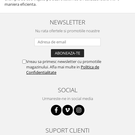
maniera eficienta.
868Mhz
Antene si Cabluri
NEWSLETTER
Bluetooth
Nu rata ofertele si promotiile noastre
GSM
LoRa
Wifi
Vreau sa primesc newsletter cu promotiile
Wireless
magazinului. Afla mai multe in
Politica de
Confidentialitate
Xbee
E-Textil
SOCIAL
IOT -Internet of Things-
GPS
Urmareste-ne in social media
Machine Learning
Retrase
Shield
SUPORT CLIENTI
Unelte si Instrumente