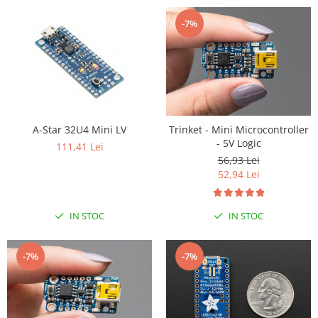
Filamente Speciale
Prusa I3 DIY Kit
-7%
Carti
Pentru Incepatori
Kituri incepatori Arduino
Pentru Incepatori
Micro:bit
A-Star 32U4 Mini LV
Trinket - Mini Microcontroller
- 5V Logic
111,41 Lei
Junior Robotics
56,93 Lei
Carti
52,94 Lei
Junior Robotics
Lego Education
IN STOC
IN STOC
STEM Education
Ugears
-7%
-7%
Kit Fun
Kit Roboti
Cadouri