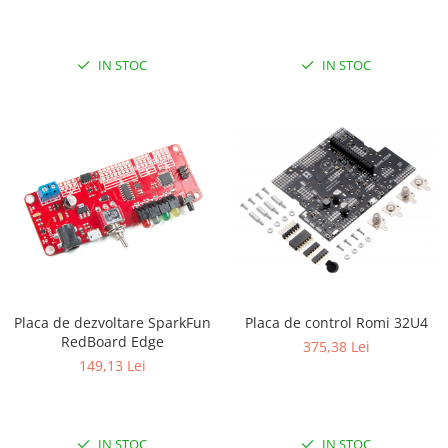
ID
IMU
Infrarosu
IN STOC
IN STOC
Laser
Lichide
Lumina
Magnetic
PIR
Radar
Sonar
Sunet
Placa de dezvoltare SparkFun
Placa de control Romi 32U4
RedBoard Edge
Tensiune
375,38 Lei
149,13 Lei
Termocuple
Video
Vreme
IN STOC
IN STOC