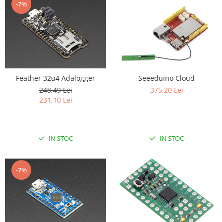
Platforme de dezvoltare
-7%
Arduino
Raspberry
.NET
Android
Feather 32u4 Adalogger
Seeeduino Cloud
ARM
248,49 Lei
375,20 Lei
AVR
231,10 Lei
Espruino
Feather
IN STOC
IN STOC
Flora
FPGA
-7%
Intel
Latte Panda
Micro:bit
Nvidia