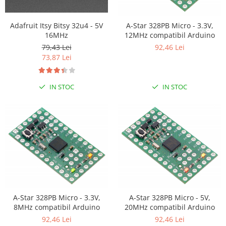
Olinuxino
Adafruit Itsy Bitsy 32u4 - 5V
A-Star 328PB Micro - 3.3V,
Photon
16MHz
12MHz compatibil Arduino
PIC
79,43 Lei
92,46 Lei
Platforme de dezvoltare
73,87 Lei
Python
IN STOC
IN STOC
Teensy
Thing
TI
Senzori
Accelerometru
Biometric
Curent
Forta
A-Star 328PB Micro - 3.3V,
A-Star 328PB Micro - 5V,
8MHz compatibil Arduino
20MHz compatibil Arduino
Giroscop
92,46 Lei
92,46 Lei