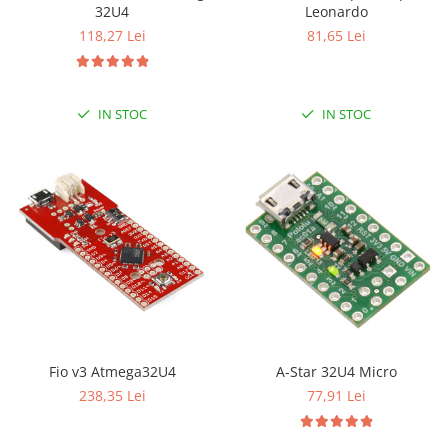
32U4
Leonardo
RS-485
118,27 Lei
81,65 Lei
RTC
Telecomenzi
IN STOC
IN STOC
Accesorii
Accesorii
Antene
Breadboard
Cabluri
Conectori
Cutii
Sticker
Componente
A-Star 32U4 Micro
Fio v3 Atmega32U4
Butoane, Tastaturi
77,91 Lei
238,35 Lei
Condensatoare