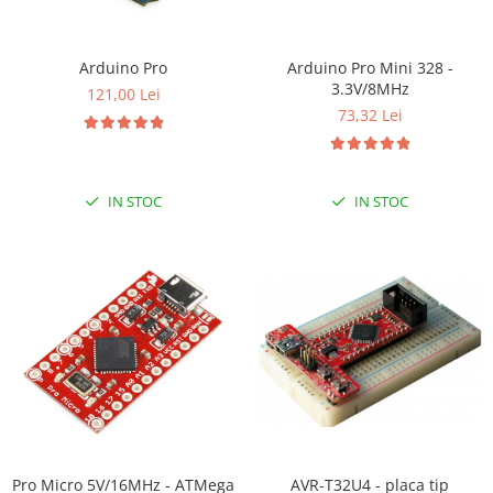
RS-232
Micro:bit
PIR
Motor 25D
Motor 37D
RS-485
Nvidia
Radar
Arduino Pro
Arduino Pro Mini 328 -
Motoreductor plastic
3.3V/8MHz
RTC
Olinuxino
Sonar
121,00 Lei
Stepper
73,32 Lei
Telecomenzi
Photon
Sunet
Sub-Micro
PIC
Tensiune
Tamiya
Platforme de dezvoltare
Termocuple
Roti si Senile
IN STOC
IN STOC
Python
Video
Rulmenti
Teensy
Vreme
Sasiu
Thing
Servomotoare
TI
Suruburi, Piulite, Conectare
Pro Micro 5V/16MHz - ATMega
AVR-T32U4 - placa tip