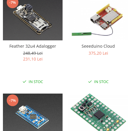
-7%
Feather 32u4 Adalogger
Seeeduino Cloud
248,49 Lei
375,20 Lei
231,10 Lei
IN STOC
IN STOC
-7%