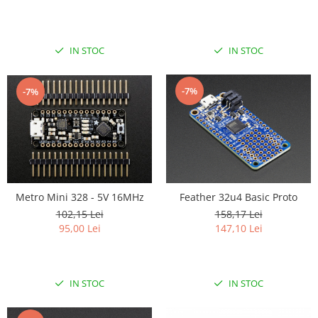
IN STOC
IN STOC
-7%
-7%
Metro Mini 328 - 5V 16MHz
Feather 32u4 Basic Proto
102,15 Lei
158,17 Lei
95,00 Lei
147,10 Lei
IN STOC
IN STOC