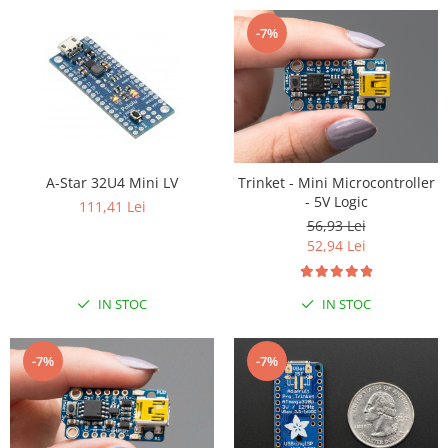
-7%
A-Star 32U4 Mini LV
Trinket - Mini Microcontroller
- 5V Logic
111,41 Lei
56,93 Lei
52,94 Lei
IN STOC
IN STOC
-7%
-7%