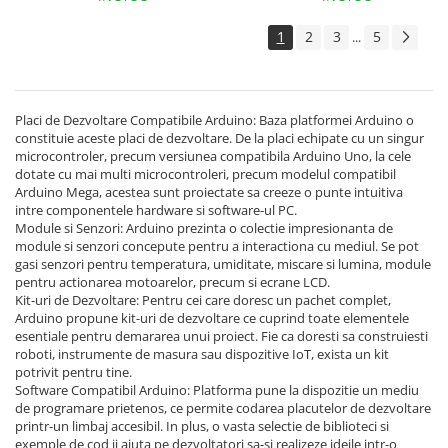
1
2
3
5
...
Placi de Dezvoltare Compatibile Arduino: Baza platformei Arduino o
constituie aceste placi de dezvoltare. De la placi echipate cu un singur
microcontroler, precum versiunea compatibila Arduino Uno, la cele
dotate cu mai multi microcontroleri, precum modelul compatibil
Arduino Mega, acestea sunt proiectate sa creeze o punte intuitiva
intre componentele hardware si software-ul PC.
Module si Senzori: Arduino prezinta o colectie impresionanta de
module si senzori concepute pentru a interactiona cu mediul. Se pot
gasi senzori pentru temperatura, umiditate, miscare si lumina, module
pentru actionarea motoarelor, precum si ecrane LCD.
Kit-uri de Dezvoltare: Pentru cei care doresc un pachet complet,
Arduino propune kit-uri de dezvoltare ce cuprind toate elementele
esentiale pentru demararea unui proiect. Fie ca doresti sa construiesti
roboti, instrumente de masura sau dispozitive IoT, exista un kit
potrivit pentru tine.
Software Compatibil Arduino: Platforma pune la dispozitie un mediu
de programare prietenos, ce permite codarea placutelor de dezvoltare
printr-un limbaj accesibil. In plus, o vasta selectie de biblioteci si
exemple de cod ii ajuta pe dezvoltatori sa-si realizeze ideile intr-o