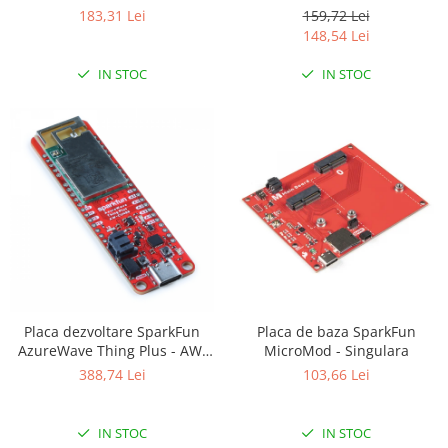
Filamente Speciale
cu HDMI
183,31 Lei
159,72 Lei
Prusa I3 DIY Kit
148,54 Lei
Carti
IN STOC
IN STOC
Pentru Incepatori
Kituri incepatori Arduino
Pentru Incepatori
Micro:bit
Junior Robotics
Carti
Junior Robotics
Lego Education
STEM Education
Placa dezvoltare SparkFun
Placa de baza SparkFun
AzureWave Thing Plus - AW-
MicroMod - Singulara
Ugears
CU488
388,74 Lei
103,66 Lei
Kit Fun
Kit Roboti
IN STOC
IN STOC
Cadouri