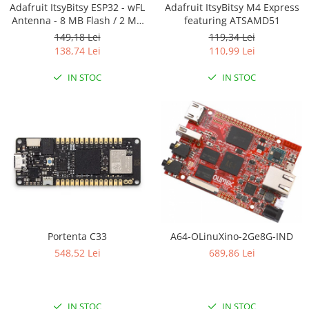
Adafruit ItsyBitsy ESP32 - wFL
Adafruit ItsyBitsy M4 Express
LCD
Antenna - 8 MB Flash / 2 MB
featuring ATSAMD51
Module
PSRAM
149,18 Lei
119,34 Lei
138,74 Lei
110,99 Lei
Adaptoare si convertoare
ADC
IN STOC
IN STOC
Audio
CAN
Convertor nivel logic
Convertor USB la serial
Datalogger
LCD
Module
Portenta C33
A64-OLinuXino-2Ge8G-IND
Multiplexor
548,52 Lei
689,86 Lei
Radio
Releu
IN STOC
IN STOC
RS-232