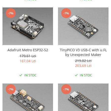
RS-485
-7%
-7%
RTC
Telecomenzi
Accesorii
Accesorii
Antene
Adafruit Metro ESP32-S2
TinyPICO V3 USB-C with u.FL
Breadboard
by Unexpected Maker
179,61 Lei
Cabluri
219,02 Lei
167,04 Lei
203,69 Lei
Conectori
Cutii
IN STOC
IN STOC
Sticker
-7%
-7%
Componente
Butoane, Tastaturi
Condensatoare