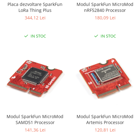
Platforme de dezvoltare
Placa dezvoltare SparkFun
Modul SparkFun MicroMod
LoRa Thing Plus
nRF52840 Processor
Arduino
344,12 Lei
180,09 Lei
Raspberry
.NET
IN STOC
IN STOC
Android
ARM
AVR
Espruino
Feather
Flora
FPGA
Intel
Modul SparkFun MicroMod
Modul SparkFun MicroMod
Latte Panda
SAMD51 Processor
Artemis Processor
Micro:bit
141,36 Lei
120,81 Lei
Nvidia