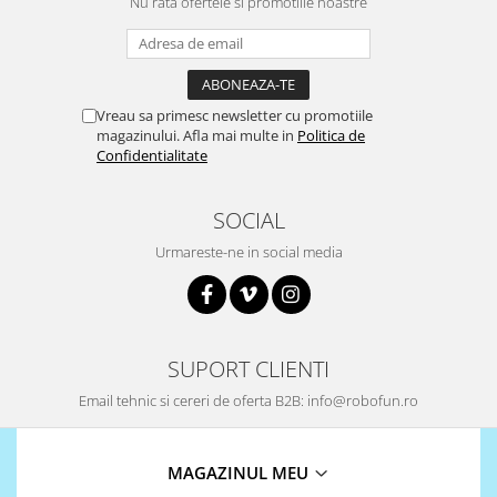
Nu rata ofertele si promotiile noastre
Surse de alimentare
Acumulatori
Alimentatoare
Vreau sa primesc newsletter cu promotiile
Altele
magazinului. Afla mai multe in
Politica de
Baterii
Confidentialitate
Incarcator
SOCIAL
Regulator Step-Down
Urmareste-ne in social media
Regulator Step-Down Step-Up
Regulator Step-Up
Solar
Stabilizator tensiune
SUPORT CLIENTI
Surse de alimentare
Email tehnic si cereri de oferta B2B: info@robofun.ro
Wireless
2.4Ghz
MAGAZINUL MEU
433Mhz