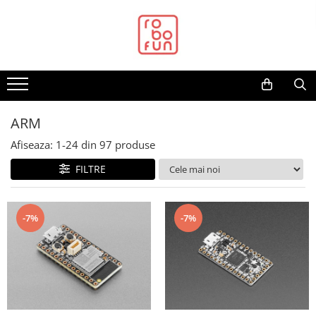
Toate Produsele
Arduino Original
Arduino Compatibil
Raspberry PI
ARM
Raspberry PI
Afiseaza:
1-
24
din
97
produse
Alimentare
FILTRE
Racire
Hat
Accesorii
-7%
-7%
Audio
Cabluri si Conectori
Camera
Cutii