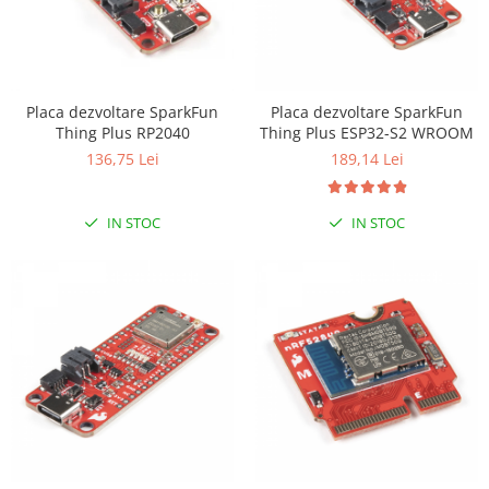
Encoder
Mecanice
Motoare
Micro Metal
Placa dezvoltare SparkFun
Placa dezvoltare SparkFun
Motoare
Thing Plus RP2040
Thing Plus ESP32-S2 WROOM
136,75 Lei
189,14 Lei
Motor 25D
Motor 37D
Motoreductor plastic
IN STOC
IN STOC
Stepper
Sub-Micro
Tamiya
Roti si Senile
Rulmenti
Sasiu
Servomotoare
Suruburi, Piulite, Conectare