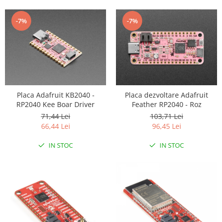
Puzzle mecanic Ugears
-7%
-7%
Organizator de chei Wunderkey
Constructor foto Mozabrick &
Qbrix
Puzzle lemn Cluebox
Jocuri de societate
Placa Adafruit KB2040 -
Placa dezvoltare Adafruit
Mecanice
RP2040 Kee Boar Driver
Feather RP2040 - Roz
3D Printer & CNC
71,44 Lei
103,71 Lei
Actuator
66,44 Lei
96,45 Lei
Altele
IN STOC
IN STOC
Driver
Altele
DC
Servo
Stepper