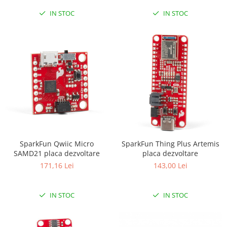
Olinuxino
IN STOC
IN STOC
Photon
PIC
Platforme de dezvoltare
Python
Teensy
Thing
TI
Senzori
SparkFun Qwiic Micro
SparkFun Thing Plus Artemis
Accelerometru
SAMD21 placa dezvoltare
placa dezvoltare
Biometric
171,16 Lei
143,00 Lei
Curent
IN STOC
IN STOC
Forta
Giroscop