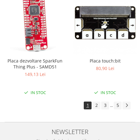
ID
IMU
Infrarosu
Laser
Lichide
Lumina
Magnetic
Placa dezvoltare SparkFun
Placa touch:bit
Thing Plus - SAMD51
80,90 Lei
PIR
149,13 Lei
Radar
Sonar
IN STOC
IN STOC
Sunet
1
2
3
5
...
Tensiune
Termocuple
Video
NEWSLETTER
Vreme