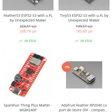
Generale
LED
FeatherS3 ESP32-S3 with u.FL
TinyS3 ESP32-S3 with u.FL by
Microcontrollere AVR
by Unexpected Maker
Unexpected Maker
PCB - Placute Circuit
224,51 Lei
199,57 Lei
208,79 Lei
185,60 Lei
Rezistoare
Creion 3D 3Doodler
IN STOC
IN STOC
Imprimante 3D
Imprimante 3D
3Doodler
-7%
Componente
Componente
Componente E3D
Filament Premium ABS 1.75 mm
Filament Premium ABS 3 mm
Filament Premium PLA 1.75 mm
SparkFun Thing Plus Matter -
Adafruit Feather RP2040 cu
MGM240P
port de iesire DVI - compatibil