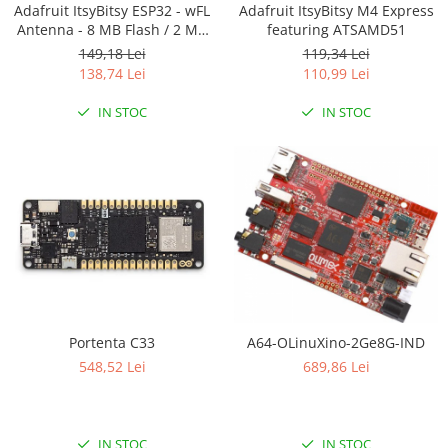
Adafruit ItsyBitsy ESP32 - wFL
Adafruit ItsyBitsy M4 Express
RS-232
Micro:bit
PIR
Motor 25D
Antenna - 8 MB Flash / 2 MB
featuring ATSAMD51
PSRAM
Motor 37D
RS-485
Nvidia
Radar
149,18 Lei
119,34 Lei
138,74 Lei
110,99 Lei
Motoreductor plastic
RTC
Olinuxino
Sonar
Stepper
IN STOC
IN STOC
Telecomenzi
Photon
Sunet
Sub-Micro
PIC
Tensiune
Tamiya
Platforme de dezvoltare
Termocuple
Roti si Senile
Python
Video
Rulmenti
Teensy
Vreme
Sasiu
Thing
Servomotoare
TI
Suruburi, Piulite, Conectare
Portenta C33
A64-OLinuXino-2Ge8G-IND
548,52 Lei
689,86 Lei
IN STOC
IN STOC