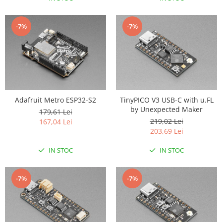
-7%
-7%
Adafruit Metro ESP32-S2
TinyPICO V3 USB-C with u.FL
by Unexpected Maker
179,61 Lei
219,02 Lei
167,04 Lei
203,69 Lei
IN STOC
IN STOC
-7%
-7%