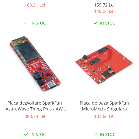
cu HDMI
183,31 Lei
159,72 Lei
148,54 Lei
IN STOC
IN STOC
Placa dezvoltare SparkFun
Placa de baza SparkFun
AzureWave Thing Plus - AW-
MicroMod - Singulara
CU488
388,74 Lei
103,66 Lei
IN STOC
IN STOC