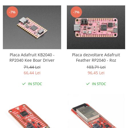
-7%
-7%
Placa Adafruit KB2040 -
Placa dezvoltare Adafruit
RP2040 Kee Boar Driver
Feather RP2040 - Roz
71,44 Lei
103,71 Lei
66,44 Lei
96,45 Lei
IN STOC
IN STOC