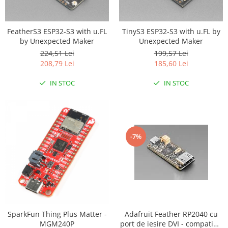
FeatherS3 ESP32-S3 with u.FL
TinyS3 ESP32-S3 with u.FL by
by Unexpected Maker
Unexpected Maker
224,51 Lei
199,57 Lei
208,79 Lei
185,60 Lei
IN STOC
IN STOC
-7%
SparkFun Thing Plus Matter -
Adafruit Feather RP2040 cu
MGM240P
port de iesire DVI - compatibil