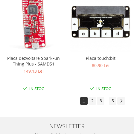
Placa dezvoltare SparkFun
Placa touch:bit
Thing Plus - SAMD51
80,90 Lei
149,13 Lei
IN STOC
IN STOC
1
2
3
5
...
NEWSLETTER