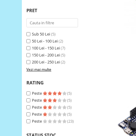
RS-485
PRET
RTC
Telecomenzi
Sub 50 Lei
(5)
Accesorii
50 Lei - 100 Lei
(2)
Accesorii
100 Lei - 150 Lei
(7)
Antene
150 Lei - 200 Lei
(5)
200 Lei - 250 Lei
(2)
Breadboard
Vezi mai multe
Cabluri
Conectori
RATING
Cutii
Peste
(5)
Peste
(5)
Sticker
Peste
(5)
Componente
Peste
(5)
Butoane, Tastaturi
Peste
(23)
Condensatoare
STATUS STOC