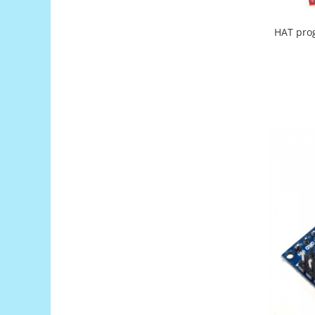
Encoder
Mecanice
HAT pro
Motoare
Micro Metal
Motoare
Motor 25D
Motor 37D
Motoreductor plastic
Stepper
Sub-Micro
Tamiya
Roti si Senile
Rulmenti
Sasiu
Servomotoare
Suruburi, Piulite, Conectare