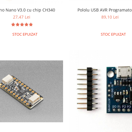
no Nano V3.0 cu chip CH340
Pololu USB AVR Programato
27,47 Lei
89,10 Lei
STOC EPUIZAT
STOC EPUIZAT