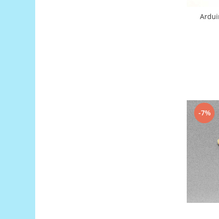
Platforme de dezvoltare
Ardui
Arduino
Raspberry
.NET
Android
ARM
AVR
Espruino
-7%
Feather
Flora
FPGA
Intel
Latte Panda
Micro:bit
Nvidia