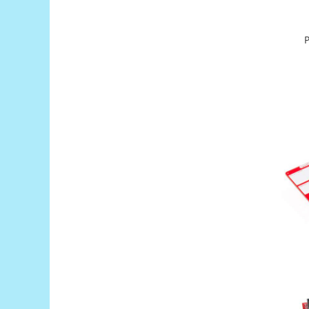
Puzzle mecanic Ugears
Organizator de chei Wunderkey
Constructor foto Mozabrick &
Qbrix
Puzzle lemn Cluebox
Jocuri de societate
Mecanice
3D Printer & CNC
Actuator
Altele
Driver
Altele
DC
Servo
Stepper