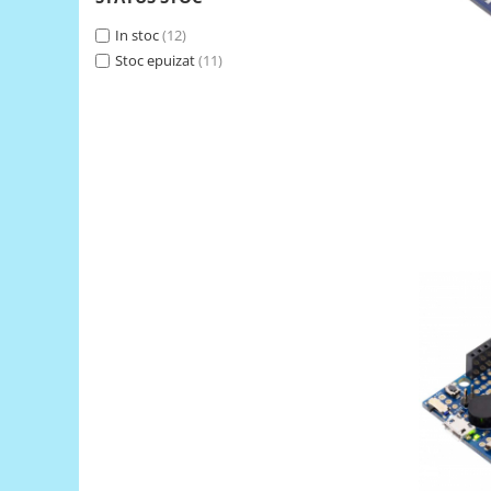
Generale
In stoc
(12)
LED
Stoc epuizat
(11)
Microcontrollere AVR
PCB - Placute Circuit
Rezistoare
Creion 3D 3Doodler
Imprimante 3D
Imprimante 3D
3Doodler
Componente
Componente
Componente E3D
Filament Premium ABS 1.75 mm
Filament Premium ABS 3 mm
Filament Premium PLA 1.75 mm