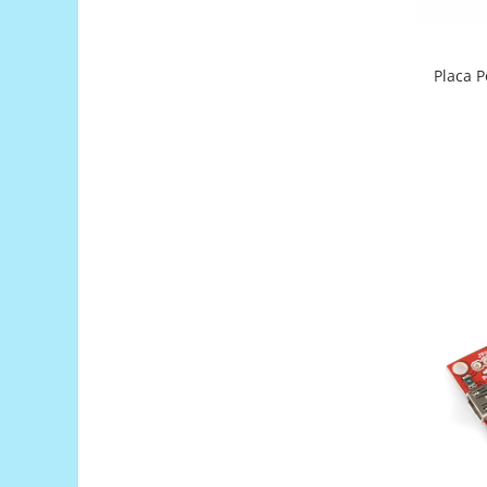
Filamente Speciale
Prusa I3 DIY Kit
Carti
Placa P
Pentru Incepatori
Kituri incepatori Arduino
Pentru Incepatori
Micro:bit
Junior Robotics
Carti
Junior Robotics
Lego Education
STEM Education
Ugears
Kit Fun
Kit Roboti
Cadouri