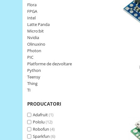
Flora
LCD
FPGA
Module
Intel
Adaptoare si convertoare
Latte Panda
Micro:bit
ADC
Nvidia
Audio
Olinuxino
Photon
CAN
PIC
Convertor nivel logic
Platforme de dezvoltare
Python
Convertor USB la serial
Teensy
Datalogger
Thing
TI
LCD
Module
PRODUCATORI
Multiplexor
Adafruit
(1)
Radio
Pololu
(12)
Robofun
(4)
Releu
Sparkfun
(6)
RS-232