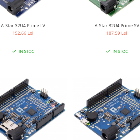
A-Star 32U4 Prime LV
A-Star 32U4 Prime SV
152,66 Lei
187,59 Lei
IN STOC
IN STOC