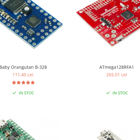
Baby Orangutan B-328
ATmega128RFA1
111,40 Lei
265,01 Lei
IN STOC
IN STOC