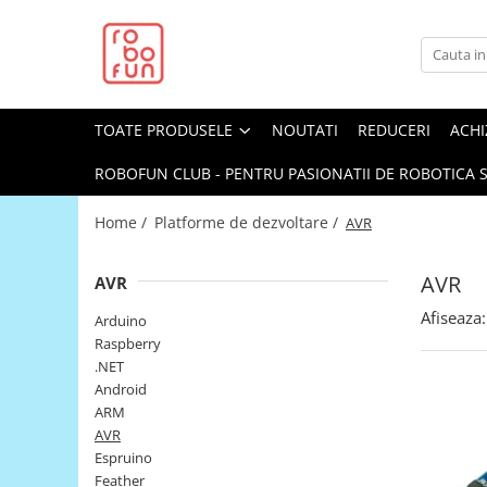
Toate Produsele
Arduino Original
TOATE PRODUSELE
NOUTATI
REDUCERI
ACHI
Arduino Compatibil
Raspberry PI
ROBOFUN CLUB - PENTRU PASIONATII DE ROBOTICA S
Raspberry PI
Home /
Platforme de dezvoltare /
AVR
Alimentare
Racire
AVR
AVR
Hat
Afiseaza:
Arduino
Accesorii
Raspberry
.NET
Audio
Android
Cabluri si Conectori
ARM
AVR
Camera
Espruino
Cutii
Feather