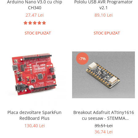
Arduino Nano V3.0 cu chip
Pololu USB AVR Programator
CH340
v2.1
27,47 Lei
89,10 Lei
STOC EPUIZAT
STOC EPUIZAT
-7%
Breakout Adafruit ATtiny1616
Placa dezvoltare SparkFun
cu seesaw - STEMMA
RedBoard Plus
QT/Qwiic
39,51 Lei
130,40 Lei
36,74 Lei