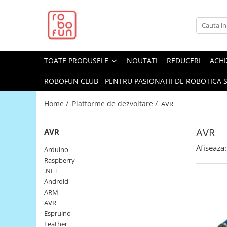
Toate Produsele
Arduino Original
TOATE PRODUSELE
NOUTATI
REDUCERI
ACHI
Arduino Compatibil
Raspberry PI
ROBOFUN CLUB - PENTRU PASIONATII DE ROBOTICA S
Raspberry PI
Home /
Platforme de dezvoltare /
AVR
Alimentare
Racire
AVR
AVR
Hat
Afiseaza:
Arduino
Accesorii
Raspberry
.NET
Audio
Android
Cabluri si Conectori
ARM
AVR
Camera
Espruino
Cutii
Feather