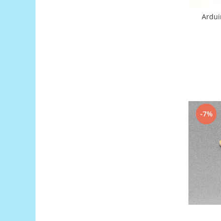
Platforme de dezvoltare
Ardui
Arduino
Raspberry
.NET
Android
ARM
AVR
Espruino
-7%
Feather
Flora
FPGA
Intel
Latte Panda
Micro:bit
Nvidia