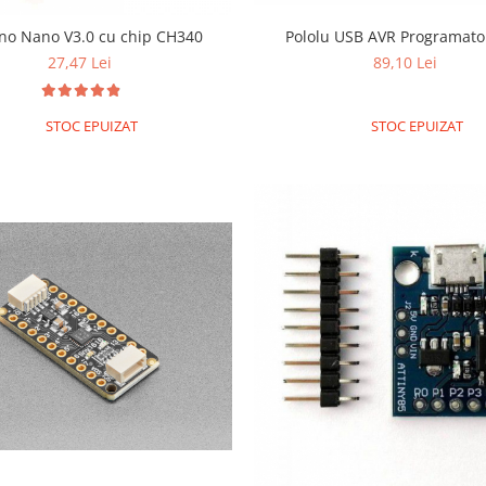
no Nano V3.0 cu chip CH340
Pololu USB AVR Programato
27,47 Lei
89,10 Lei
STOC EPUIZAT
STOC EPUIZAT