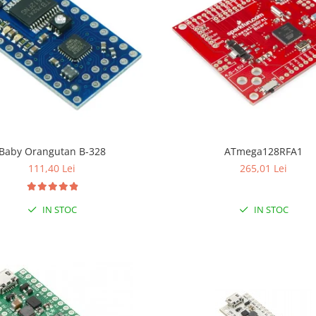
Baby Orangutan B-328
ATmega128RFA1
111,40 Lei
265,01 Lei
IN STOC
IN STOC