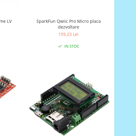
ime LV
SparkFun Qwiic Pro Micro placa
dezvoltare
159,23 Lei
IN STOC