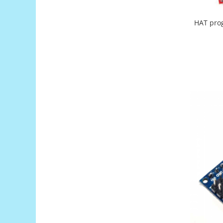
Encoder
Mecanice
HAT pro
Motoare
Micro Metal
Motoare
Motor 25D
Motor 37D
Motoreductor plastic
Stepper
Sub-Micro
Tamiya
Roti si Senile
Rulmenti
Sasiu
Servomotoare
Suruburi, Piulite, Conectare