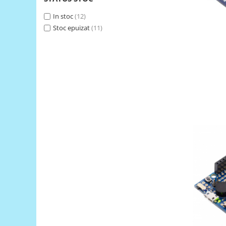
Generale
In stoc
(12)
LED
Stoc epuizat
(11)
Microcontrollere AVR
PCB - Placute Circuit
Rezistoare
Creion 3D 3Doodler
Imprimante 3D
Imprimante 3D
3Doodler
Componente
Componente
Componente E3D
Filament Premium ABS 1.75 mm
Filament Premium ABS 3 mm
Filament Premium PLA 1.75 mm