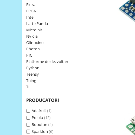
Flora
LCD
FPGA
Module
Intel
Adaptoare si convertoare
Latte Panda
Micro:bit
ADC
Nvidia
Audio
Olinuxino
Photon
CAN
PIC
Convertor nivel logic
Platforme de dezvoltare
Python
Convertor USB la serial
Teensy
Datalogger
Thing
TI
LCD
Module
PRODUCATORI
Multiplexor
Adafruit
(1)
Radio
Pololu
(12)
Robofun
(4)
Releu
Sparkfun
(6)
RS-232