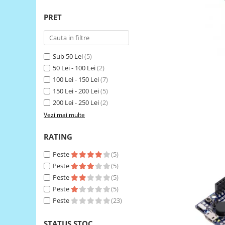
RS-485
PRET
RTC
Telecomenzi
Sub 50 Lei
(5)
Accesorii
50 Lei - 100 Lei
(2)
Accesorii
100 Lei - 150 Lei
(7)
Antene
150 Lei - 200 Lei
(5)
200 Lei - 250 Lei
(2)
Breadboard
Vezi mai multe
Cabluri
Conectori
RATING
Cutii
Peste
(5)
Peste
(5)
Sticker
Peste
(5)
Componente
Peste
(5)
Butoane, Tastaturi
Peste
(23)
Condensatoare
STATUS STOC