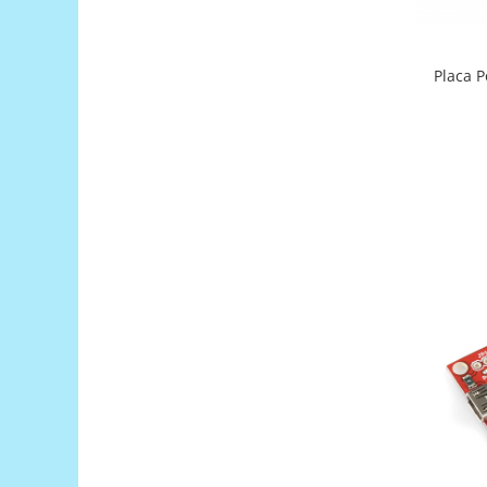
Filamente Speciale
Prusa I3 DIY Kit
Carti
Placa P
Pentru Incepatori
Kituri incepatori Arduino
Pentru Incepatori
Micro:bit
Junior Robotics
Carti
Junior Robotics
Lego Education
STEM Education
Ugears
Kit Fun
Kit Roboti
Cadouri