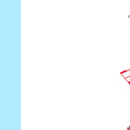
Puzzle mecanic Ugears
Organizator de chei Wunderkey
Constructor foto Mozabrick &
Qbrix
Puzzle lemn Cluebox
Jocuri de societate
Mecanice
3D Printer & CNC
Actuator
Altele
Driver
Altele
DC
Servo
Stepper