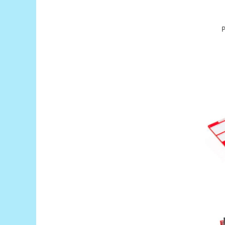
Puzzle mecanic Ugears
Organizator de chei Wunderkey
Constructor foto Mozabrick &
Qbrix
Puzzle lemn Cluebox
Jocuri de societate
Mecanice
3D Printer & CNC
Actuator
Altele
Driver
Altele
DC
Servo
Stepper