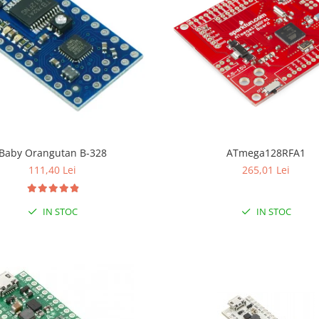
Baby Orangutan B-328
ATmega128RFA1
111,40 Lei
265,01 Lei
IN STOC
IN STOC