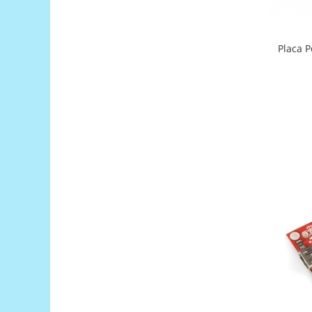
Filamente Speciale
Prusa I3 DIY Kit
Carti
Placa P
Pentru Incepatori
Kituri incepatori Arduino
Pentru Incepatori
Micro:bit
Junior Robotics
Carti
Junior Robotics
Lego Education
STEM Education
Ugears
Kit Fun
Kit Roboti
Cadouri