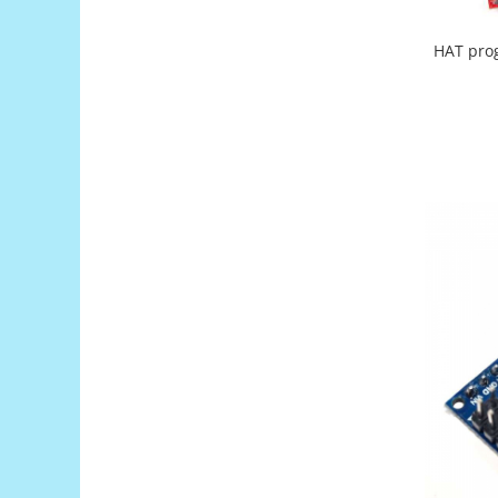
Encoder
Mecanice
HAT pro
Motoare
Micro Metal
Motoare
Motor 25D
Motor 37D
Motoreductor plastic
Stepper
Sub-Micro
Tamiya
Roti si Senile
Rulmenti
Sasiu
Servomotoare
Suruburi, Piulite, Conectare