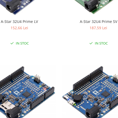
A-Star 32U4 Prime LV
A-Star 32U4 Prime SV
152,66 Lei
187,59 Lei
IN STOC
IN STOC