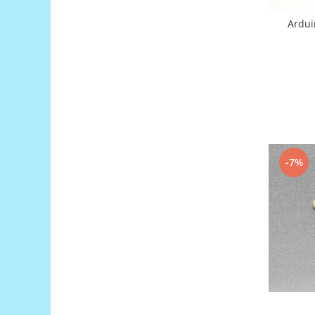
Platforme de dezvoltare
Ardui
Arduino
Raspberry
.NET
Android
ARM
AVR
Espruino
-7%
Feather
Flora
FPGA
Intel
Latte Panda
Micro:bit
Nvidia