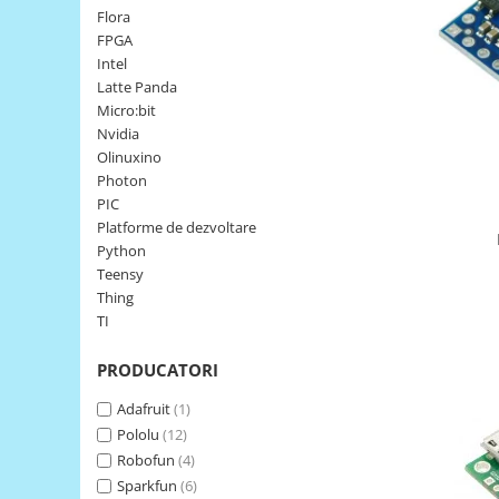
Flora
LCD
FPGA
Module
Intel
Adaptoare si convertoare
Latte Panda
Micro:bit
ADC
Nvidia
Audio
Olinuxino
Photon
CAN
PIC
Convertor nivel logic
Platforme de dezvoltare
Python
Convertor USB la serial
Teensy
Datalogger
Thing
TI
LCD
Module
PRODUCATORI
Multiplexor
Adafruit
(1)
Radio
Pololu
(12)
Robofun
(4)
Releu
Sparkfun
(6)
RS-232