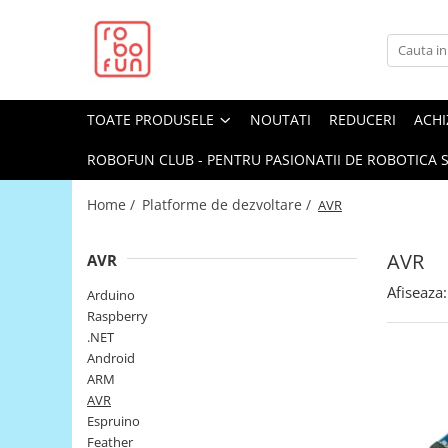
Toate Produsele
Arduino Original
TOATE PRODUSELE
NOUTATI
REDUCERI
ACHI
Arduino Compatibil
Raspberry PI
ROBOFUN CLUB - PENTRU PASIONATII DE ROBOTICA S
Raspberry PI
Home /
Platforme de dezvoltare /
AVR
Alimentare
Racire
AVR
AVR
Hat
Afiseaza:
Arduino
Accesorii
Raspberry
.NET
Audio
Android
Cabluri si Conectori
ARM
AVR
Camera
Espruino
Cutii
Feather