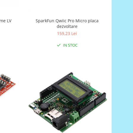
ime LV
SparkFun Qwiic Pro Micro placa
dezvoltare
159,23 Lei
IN STOC