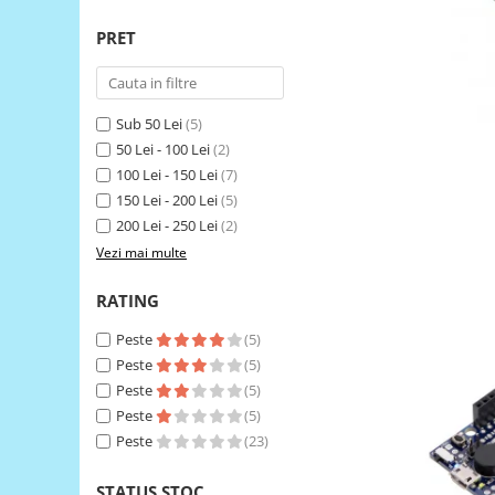
RS-485
PRET
RTC
Telecomenzi
Sub 50 Lei
(5)
Accesorii
50 Lei - 100 Lei
(2)
Accesorii
100 Lei - 150 Lei
(7)
Antene
150 Lei - 200 Lei
(5)
200 Lei - 250 Lei
(2)
Breadboard
Vezi mai multe
Cabluri
Conectori
RATING
Cutii
Peste
(5)
Peste
(5)
Sticker
Peste
(5)
Componente
Peste
(5)
Butoane, Tastaturi
Peste
(23)
Condensatoare
STATUS STOC