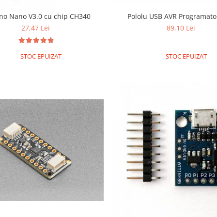
no Nano V3.0 cu chip CH340
Pololu USB AVR Programato
27,47 Lei
89,10 Lei
STOC EPUIZAT
STOC EPUIZAT