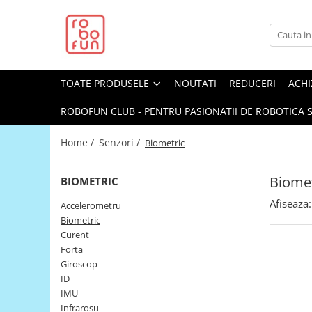
Toate Produsele
Arduino Original
TOATE PRODUSELE
NOUTATI
REDUCERI
ACHI
Arduino Compatibil
Raspberry PI
ROBOFUN CLUB - PENTRU PASIONATII DE ROBOTICA S
Raspberry PI
Home /
Senzori /
Biometric
Alimentare
Racire
Biomet
BIOMETRIC
Hat
Afiseaza:
Accelerometru
Accesorii
Biometric
Curent
Audio
Forta
Cabluri si Conectori
Giroscop
ID
Camera
IMU
Cutii
Infrarosu