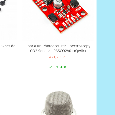
 - set de
SparkFun Photoacoustic Spectroscopy
CO2 Sensor - PASCO2V01 (Qwiic)
471,20 Lei
IN STOC