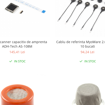
canner capacitiv de amprenta
Cablu de referinta MyoWare 2.0
ADH-Tech AS-108M
10 bucati
145,41 Lei
94,24 Lei
IN STOC
IN STOC