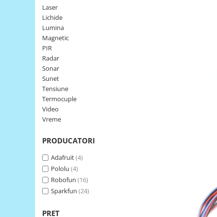
Laser
LCD
Lichide
Module
Lumina
Adaptoare si convertoare
Magnetic
PIR
ADC
Radar
Audio
Sonar
Sunet
CAN
Tensiune
Convertor nivel logic
Termocuple
Video
Convertor USB la serial
Vreme
Datalogger
PRODUCATORI
LCD
Module
Adafruit
(4)
Pololu
(4)
Multiplexor
Robofun
(16)
Radio
Sparkfun
(24)
Releu
PRET
RS-232