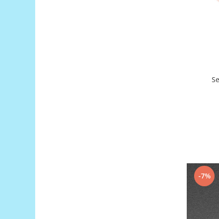
Platforme de dezvoltare
Arduino
Raspberry
.NET
Android
ARM
AVR
Espruino
Feather
Flora
FPGA
Intel
-7%
Latte Panda
Micro:bit
Nvidia