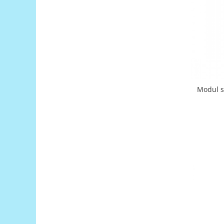
Filamente Speciale
Prusa I3 DIY Kit
Carti
Pentru Incepatori
Kituri incepatori Arduino
Pentru Incepatori
Micro:bit
Modul s
Junior Robotics
Carti
Junior Robotics
Lego Education
STEM Education
Ugears
Kit Fun
Kit Roboti
Cadouri