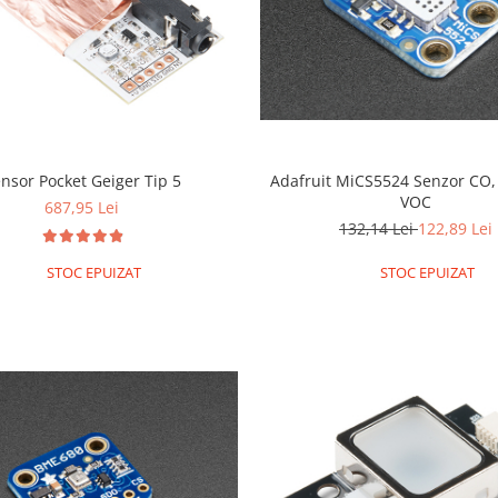
Sensor Pocket Geiger Tip 5
Adafruit MiCS5524 Senzor CO, 
VOC
687,95 Lei
132,14 Lei
122,89 Lei
STOC EPUIZAT
STOC EPUIZAT