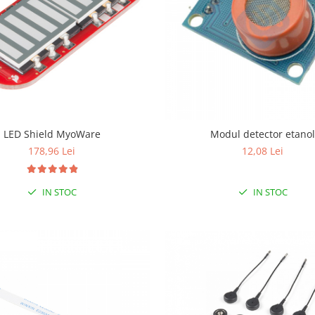
LED Shield MyoWare
Modul detector etano
178,96 Lei
12,08 Lei
IN STOC
IN STOC