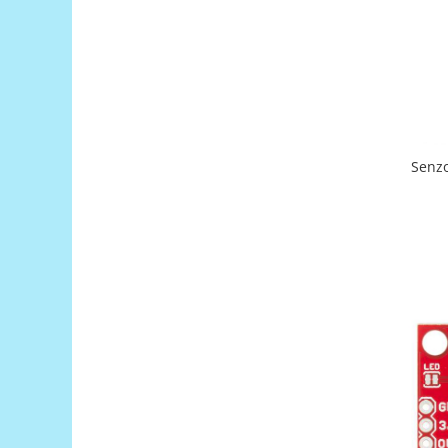
Puzzle mecanic Ugears
Organizator de chei Wunderkey
Constructor foto Mozabrick &
Qbrix
Puzzle lemn Cluebox
Jocuri de societate
Senz
Mecanice
3D Printer & CNC
Actuator
Altele
Driver
Altele
DC
Servo
Stepper