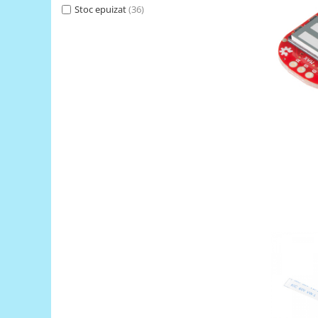
Generale
Stoc epuizat
(36)
LED
Microcontrollere AVR
PCB - Placute Circuit
Rezistoare
Creion 3D 3Doodler
Imprimante 3D
Imprimante 3D
3Doodler
Componente
Componente
Componente E3D
Filament Premium ABS 1.75 mm
Filament Premium ABS 3 mm
Filament Premium PLA 1.75 mm