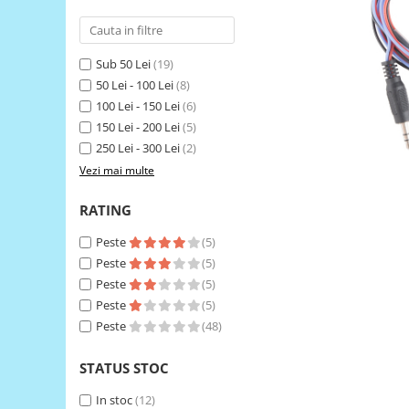
RS-485
RTC
Sub 50 Lei
(19)
Telecomenzi
50 Lei - 100 Lei
(8)
100 Lei - 150 Lei
(6)
Accesorii
150 Lei - 200 Lei
(5)
Accesorii
250 Lei - 300 Lei
(2)
Antene
Vezi mai multe
Breadboard
RATING
Cabluri
Peste
(5)
Conectori
Peste
(5)
Cutii
Peste
(5)
Sticker
Peste
(5)
Peste
(48)
Componente
Butoane, Tastaturi
STATUS STOC
Condensatoare
In stoc
(12)