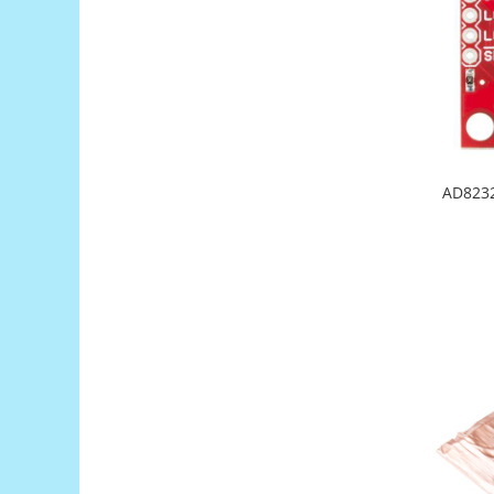
Encoder
Mecanice
Motoare
Micro Metal
Motoare
Motor 25D
Motor 37D
AD8232
Motoreductor plastic
Stepper
Sub-Micro
Tamiya
Roti si Senile
Rulmenti
Sasiu
Servomotoare
Suruburi, Piulite, Conectare