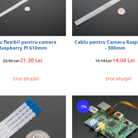
u flexibil pentru camera
Cablu pentru Camera Rasp
Raspberry PI 610mm
- 300mm
21,30 Lei
14,08 Lei
22,90 Lei
15,14 Lei
STOC EPUIZAT
STOC EPUIZAT
-7%