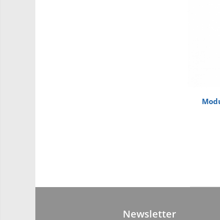
Driver
Altele
DC
Servo
Stepper
Encoder
Mecanice
Modu
Motoare
Micro Metal
Motoare
Motor 25D
Motor 37D
Motoreductor plastic
Stepper
Sub-Micro
Tamiya
Newsletter