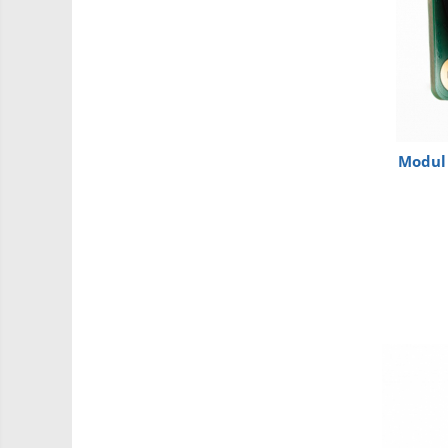
Carti
Junior Robotics
Lego Education
STEM Education
Ugears
Modul 
Puzzle mecanic Ugears
Organizator de chei Wunderkey
Constructor foto Mozabrick &
Qbrix
Puzzle lemn Cluebox
Jocuri de societate
3D Printer & CNC
Actuator
Altele