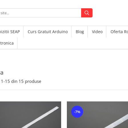
izitii SEAP
Curs Gratuit Arduino
Blog
Video
Oferta 
ctronica
a
1-
15
din
15
produse
-7%