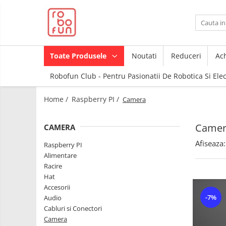
Toate Produsele
Arduino Original
Toate Produsele
Noutati
Reduceri
Ach
Arduino Compatibil
Robofun Club - Pentru Pasionatii De Robotica Si Ele
Raspberry PI
Raspberry PI
Module
Home /
Raspberry PI /
Camera
Accesorii
Alimentare
Componente
Racire
Camer
CAMERA
Creion 3D
Hat
Afiseaza:
3Doodler
Raspberry PI
Alimentare
Accesorii
Imprimante
Racire
3D
Audio
Hat
Carti
Accesorii
Cabluri si Conectori
Pentru
-7%
Audio
Incepatori
Camera
Cabluri si Conectori
Junior
Cutii
Camera