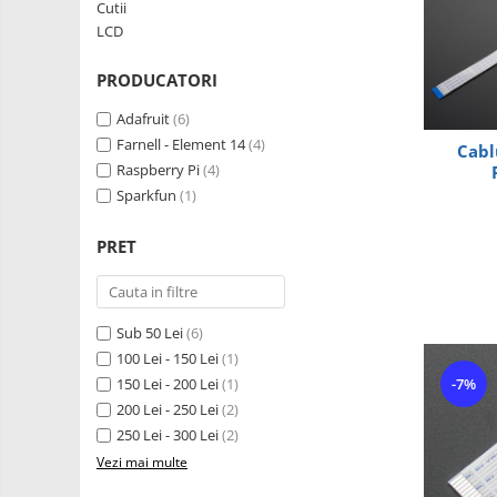
Robotics
Cutii
LCD
Kit
LCD
Fun
Adaptoare si convertoare
PRODUCATORI
Kit
ADC
Roboti
Adafruit
(6)
Audio
Cadouri
Farnell - Element 14
(4)
Cabl
CAN
Mecanice
Raspberry Pi
(4)
Platforme
Convertor nivel logic
Sparkfun
(1)
de
Convertor USB la serial
dezvoltare
Senzori
PRET
Datalogger
Surse
de
LCD
alimentare
Wireless
Module
Sub 50 Lei
(6)
E-
100 Lei - 150 Lei
(1)
Multiplexor
Textil
-7%
150 Lei - 200 Lei
(1)
Radio
IOT -
200 Lei - 250 Lei
(2)
Internet
Releu
250 Lei - 300 Lei
(2)
of
GPS
Vezi mai multe
RS-232
Things-
Machine