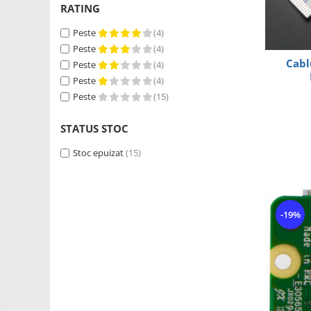
RS-485
Learning
RATING
Retrase
RTC
Peste
(4)
Shield
Telecomenzi
Peste
(4)
Unelte
Cabl
Peste
(4)
Accesorii
si
Peste
(4)
Instrumente
Antene
Peste
(15)
Breadboard
STATUS STOC
Cabluri
Conectori
Stoc epuizat
(15)
Cutii
Sticker
-19%
Butoane, Tastaturi
Condensatoare
Generale
LED
Microcontrollere AVR