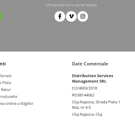
Urmareste-ne in social media
nti
Date Comerciale
livrare
Distribution Services
Management SRL
 Plata
J12/4603/2018
e Retur
RO38144062
Produselor
Cluj-Napoca, Strada Piata 1
a online a litigiilor
Mai, nr 4-5
Cluj-Napoca, Cluj