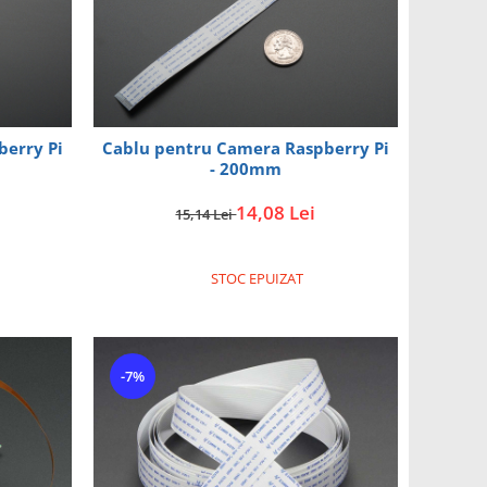
berry Pi
Cablu pentru Camera Raspberry Pi
- 200mm
14,08 Lei
15,14 Lei
STOC EPUIZAT
-7%