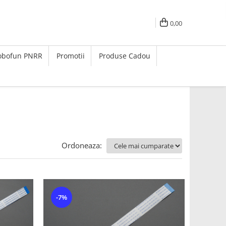
0,00
Robofun PNRR
Promotii
Produse Cadou
Ordoneaza:
-7%