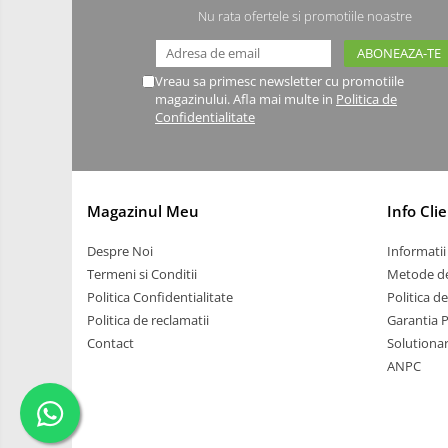
Roti si Senile
Nu rata ofertele si promotiile noastre
Rulmenti
Sasiu
Vreau sa primesc newsletter cu promotiile
Servomotoare
magazinului. Afla mai multe in
Politica de
Confidentialitate
Suruburi, Piulite, Conectare
Arduino
Raspberry
Magazinul Meu
Info Clie
.NET
Despre Noi
Informatii 
Android
Termeni si Conditii
Metode de
ARM
Politica Confidentialitate
Politica d
AVR
Politica de reclamatii
Garantia 
Contact
Solutionare
Espruino
ANPC
Feather
Flora
FPGA