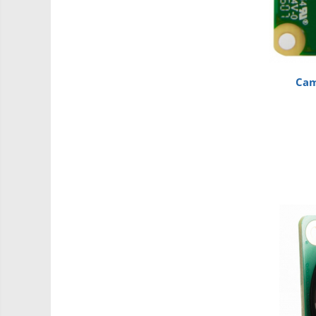
PCB - Placute Circuit
Rezistoare
Imprimante 3D
3Doodler
Cam
Componente
Componente
Componente E3D
Filament Premium ABS 1.75 mm
Filament Premium ABS 3 mm
Filament Premium PLA 1.75 mm
Filamente Speciale
Prusa I3 DIY Kit
Kituri incepatori Arduino
Pentru Incepatori
Micro:bit