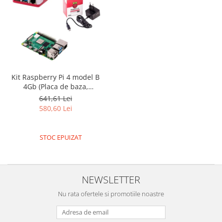
Kit Raspberry Pi 4 model B
4Gb (Placa de baza,
alimentator, carcasa)
641,61 Lei
580,60 Lei
STOC EPUIZAT
NEWSLETTER
Nu rata ofertele si promotiile noastre