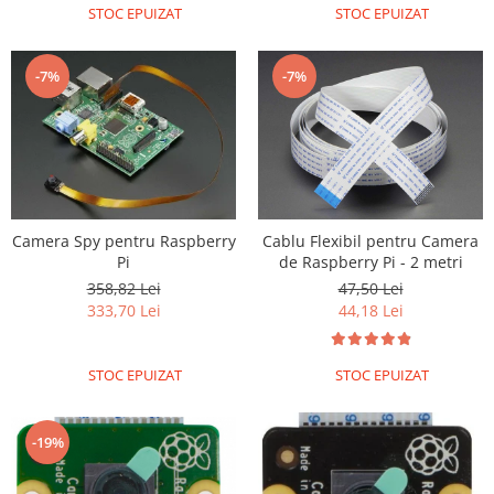
STOC EPUIZAT
STOC EPUIZAT
-7%
-7%
Camera Spy pentru Raspberry
Cablu Flexibil pentru Camera
Pi
de Raspberry Pi - 2 metri
358,82 Lei
47,50 Lei
333,70 Lei
44,18 Lei
STOC EPUIZAT
STOC EPUIZAT
-19%