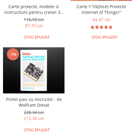
Generale
Carte proiecte, modele si
Carte \"10(Zece) Proiecte
LED
instructiuni pentru creion 3D
Internet of Things\"
3Doodler
116,93 Lei
44,47 Lei
Microcontrollere AVR
87,70 Lei
PCB - Placute Circuit
STOC EPUIZAT
STOC EPUIZAT
Rezistoare
Creion 3D 3Doodler
-7%
Imprimante 3D
Imprimante 3D
3Doodler
Componente
Componente
Primii pasi cu micro:bit - de
Componente E3D
Wolfram Donat
Filament Premium ABS 1.75 mm
228,34 Lei
Filament Premium ABS 3 mm
212,36 Lei
Filament Premium PLA 1.75 mm
STOC EPUIZAT