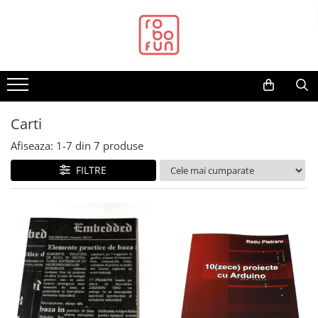
Toate Produsele
Arduino Original
Arduino Compatibil
Raspberry PI
Carti
Raspberry PI
Afiseaza:
1-
7
din
7
produse
Alimentare
FILTRE
Racire
Hat
Accesorii
Audio
Cabluri si Conectori
Camera
Cutii