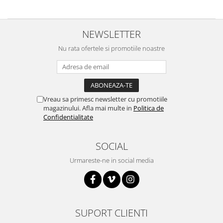
Filamente Speciale
Prusa I3 DIY Kit
Carti
NEWSLETTER
Pentru Incepatori
Nu rata ofertele si promotiile noastre
Kituri incepatori Arduino
Pentru Incepatori
Micro:bit
Vreau sa primesc newsletter cu promotiile
Junior Robotics
magazinului. Afla mai multe in
Politica de
Carti
Confidentialitate
Junior Robotics
SOCIAL
Lego Education
Urmareste-ne in social media
STEM Education
Ugears
Kit Fun
Kit Roboti
SUPORT CLIENTI
Cadouri