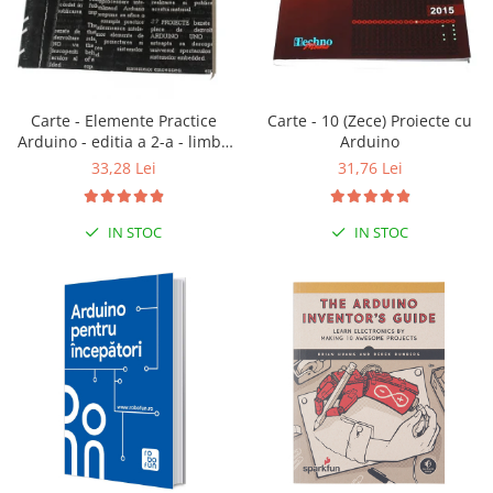
LCD
Module
Adaptoare si convertoare
ADC
Carte - 10 (Zece) Proiecte cu
Carte - Elemente Practice
Arduino
Arduino - editia a 2-a - limba
Audio
romana
31,76 Lei
33,28 Lei
CAN
Convertor nivel logic
IN STOC
IN STOC
Convertor USB la serial
Datalogger
LCD
Module
Multiplexor
Radio
Releu
RS-232