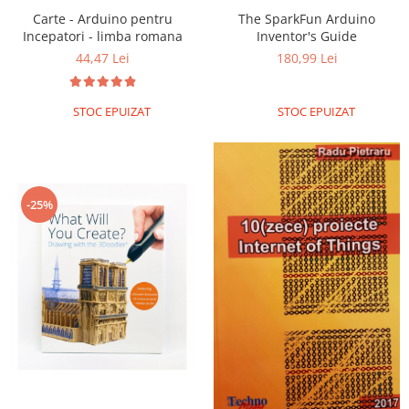
Carte - Arduino pentru
The SparkFun Arduino
RS-485
Incepatori - limba romana
Inventor's Guide
RTC
44,47 Lei
180,99 Lei
Telecomenzi
Accesorii
STOC EPUIZAT
STOC EPUIZAT
Accesorii
Antene
Breadboard
-25%
Cabluri
Conectori
Cutii
Sticker
Componente
Butoane, Tastaturi
Condensatoare