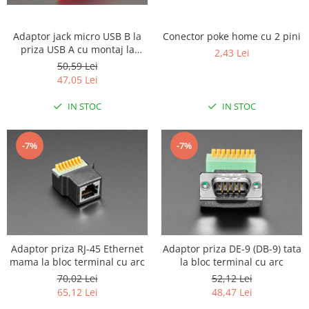
Adaptor jack micro USB B la
Conector poke home cu 2 pini
priza USB A cu montaj la
2,43 Lei
panou
50,59 Lei
47,05 Lei
IN STOC
IN STOC
-7%
-7%
Adaptor priza RJ-45 Ethernet
Adaptor priza DE-9 (DB-9) tata
mama la bloc terminal cu arc
la bloc terminal cu arc
70,02 Lei
52,12 Lei
65,12 Lei
48,47 Lei