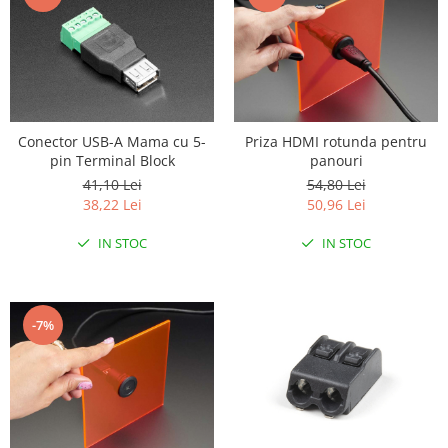
Conector USB-A Mama cu 5-
Priza HDMI rotunda pentru
pin Terminal Block
panouri
41,10 Lei
54,80 Lei
38,22 Lei
50,96 Lei
IN STOC
IN STOC
-7%