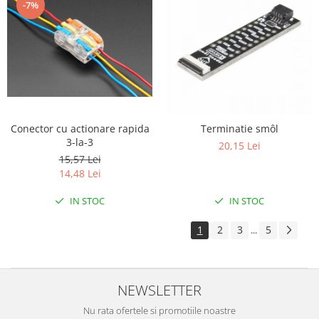
-7%
Conector cu actionare rapida
Terminatie smôl
3-la-3
20,15 Lei
15,57 Lei
14,48 Lei
IN STOC
IN STOC
1
2
3
5
...
NEWSLETTER
Nu rata ofertele si promotiile noastre