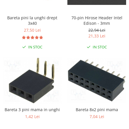
RS-232
Micro:bit
PIR
Motor 25D
Motor 37D
RS-485
Nvidia
Radar
Bareta pini la unghi drept
70-pin Hirose Header Intel
Motoreductor plastic
3x40
Edison - 3mm
RTC
Olinuxino
Sonar
Stepper
27,50 Lei
22,94 Lei
Telecomenzi
Photon
Sunet
21,33 Lei
Sub-Micro
PIC
Tensiune
Tamiya
IN STOC
IN STOC
Platforme de dezvoltare
Termocuple
Roti si Senile
Python
Video
Rulmenti
Teensy
Vreme
Sasiu
Thing
Servomotoare
TI
Suruburi, Piulite, Conectare
Bareta 8x2 pini mama
Bareta 3 pini mama in unghi
7,04 Lei
1,42 Lei