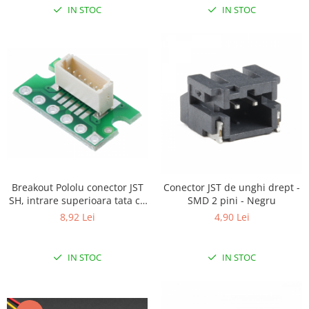
IN STOC
IN STOC
Breakout Pololu conector JST
Conector JST de unghi drept -
SH, intrare superioara tata cu
SMD 2 pini - Negru
6 pini
8,92 Lei
4,90 Lei
IN STOC
IN STOC