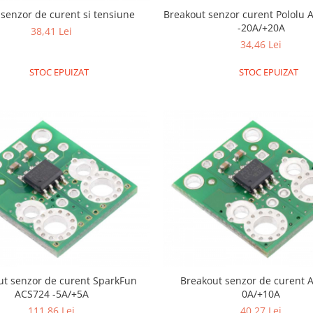
senzor de curent si tensiune
Breakout senzor curent Pololu
-20A/+20A
38,41 Lei
34,46 Lei
STOC EPUIZAT
STOC EPUIZAT
ut senzor de curent SparkFun
Breakout senzor de curent ACS724
ACS724 -5A/+5A
0A/+10A
111,86 Lei
40,27 Lei