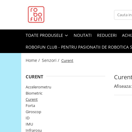
Toate Produsele
Arduino Original
TOATE PRODUSELE
NOUTATI
REDUCERI
ACHI
Arduino Compatibil
Raspberry PI
ROBOFUN CLUB - PENTRU PASIONATII DE ROBOTICA S
Raspberry PI
Home /
Senzori /
Curent
Alimentare
Racire
Curen
CURENT
Hat
Afiseaza:
Accelerometru
Accesorii
Biometric
Curent
Audio
Forta
Cabluri si Conectori
Giroscop
ID
Camera
IMU
Cutii
Infrarosu