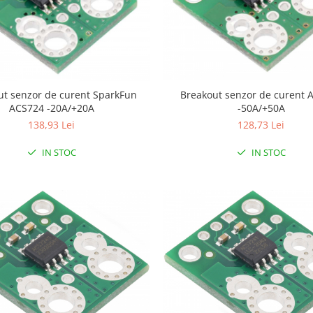
Breakout senzor de curent ACS724
ut senzor de curent SparkFun
-50A/+50A
ACS724 -20A/+20A
128,73 Lei
138,93 Lei
IN STOC
IN STOC