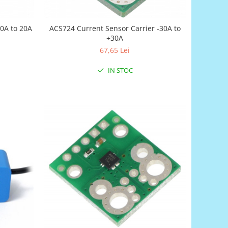
0A to 20A
ACS724 Current Sensor Carrier -30A to
+30A
67,65 Lei
IN STOC