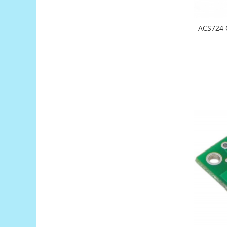
Filamente Speciale
Prusa I3 DIY Kit
ACS724 C
Carti
Pentru Incepatori
Kituri incepatori Arduino
Pentru Incepatori
Micro:bit
Junior Robotics
Carti
Junior Robotics
Lego Education
STEM Education
Ugears
Kit Fun
Kit Roboti
Cadouri