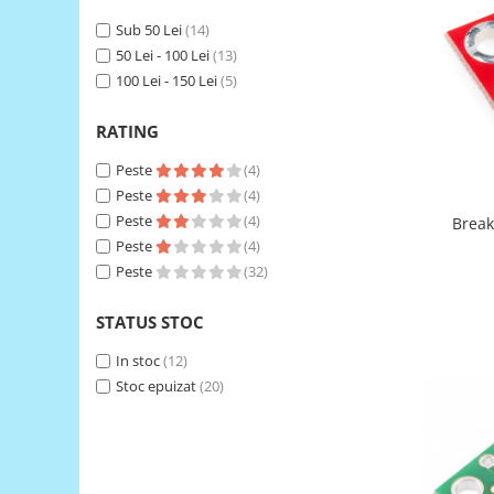
Sub 50 Lei
(14)
RS-485
50 Lei - 100 Lei
(13)
RTC
100 Lei - 150 Lei
(5)
Telecomenzi
RATING
Accesorii
Accesorii
Peste
(4)
Peste
(4)
Antene
Peste
(4)
Break
Breadboard
Peste
(4)
Cabluri
Peste
(32)
Conectori
STATUS STOC
Cutii
In stoc
(12)
Sticker
Stoc epuizat
(20)
Componente
Butoane, Tastaturi
Condensatoare