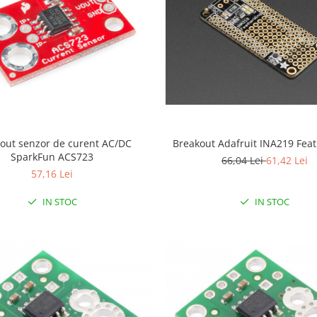
out senzor de curent AC/DC
Breakout Adafruit INA219 Fea
SparkFun ACS723
66,04 Lei
61,42 Lei
57,16 Lei
IN STOC
IN STOC