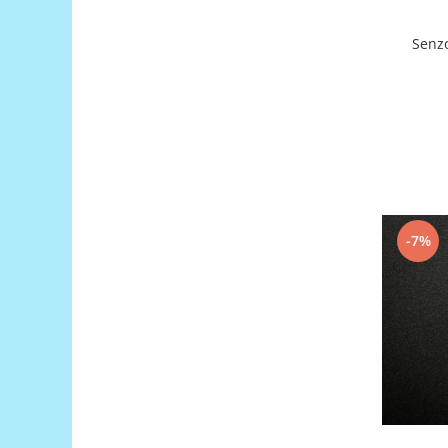
Puzzle mecanic Ugears
Senz
Organizator de chei Wunderkey
Constructor foto Mozabrick &
Qbrix
Puzzle lemn Cluebox
Jocuri de societate
Mecanice
3D Printer & CNC
-7%
Actuator
Altele
Driver
Altele
DC
Servo
Stepper