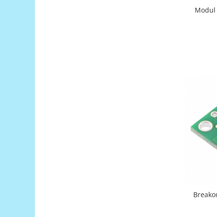
Platforme de dezvoltare
Modul 
Arduino
Raspberry
.NET
Android
ARM
AVR
Espruino
Feather
Flora
FPGA
Intel
Latte Panda
Breako
Micro:bit
Nvidia