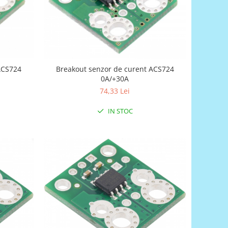
Breakout senzor de curent ACS724
0A/+30A
74,33 Lei
IN STOC