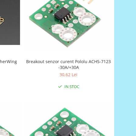
therWing
Breakout senzor curent Pololu ACHS-7123
-30A/+30A
30,62 Lei
IN STOC