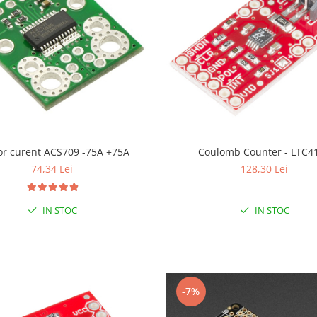
Senzor curent ACS709 -75A +75A
Coulomb Counter - LTC4
74,34 Lei
128,30 Lei
IN STOC
IN STOC
-7%