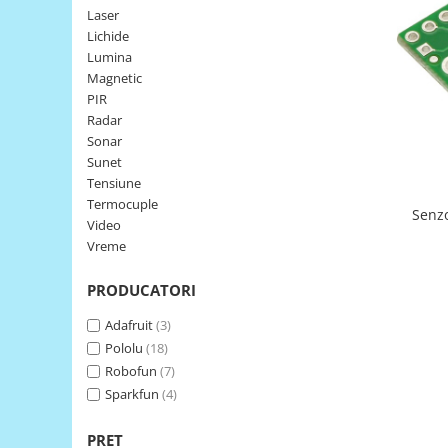
Laser
LCD
Lichide
Module
Lumina
Adaptoare si convertoare
Magnetic
PIR
ADC
Radar
Audio
Sonar
Sunet
CAN
Tensiune
Convertor nivel logic
Termocuple
Video
Convertor USB la serial
Vreme
Datalogger
PRODUCATORI
LCD
Module
Adafruit
(3)
Pololu
(18)
Multiplexor
Robofun
(7)
Radio
Sparkfun
(4)
Releu
PRET
RS-232