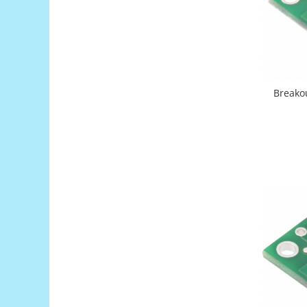
Generale
LED
Microcontrollere AVR
PCB - Placute Circuit
Rezistoare
Breako
Creion 3D 3Doodler
Imprimante 3D
Imprimante 3D
3Doodler
Componente
Componente
Componente E3D
Filament Premium ABS 1.75 mm
Filament Premium ABS 3 mm
Filament Premium PLA 1.75 mm