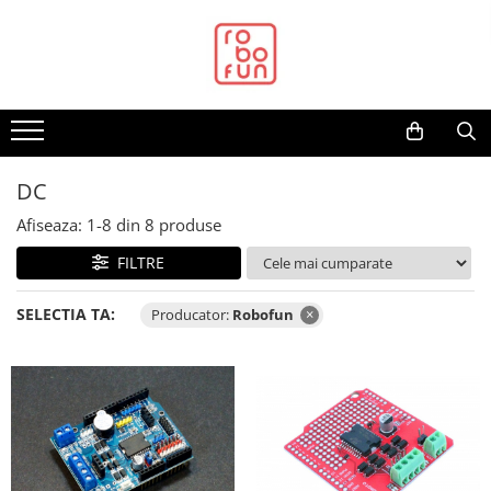
Toate Produsele
Arduino Original
Arduino Compatibil
Raspberry PI
DC
Raspberry PI
Afiseaza:
1-
8
din
8
produse
Alimentare
FILTRE
Racire
Hat
SELECTIA TA:
Producator:
Robofun
×
Accesorii
Audio
Cabluri si Conectori
Camera
Cutii