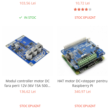
103,56 Lei
10,72 Lei
RS-485
RTC
IN STOC
STOC EPUIZAT
Telecomenzi
Accesorii
Accesorii
Antene
Breadboard
Cabluri
Conectori
Cutii
Modul controller motor DC
HAT motor DC+stepper pentru
Sticker
fara perii 12V-36V 15A 500W
Raspberry Pi
Componente
cu driver Hall
136,62 Lei
340,97 Lei
Butoane, Tastaturi
Condensatoare
STOC EPUIZAT
STOC EPUIZAT