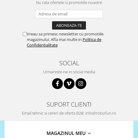
Filamente Speciale
Nu rata ofertele si promotiile noastre
Prusa I3 DIY Kit
Carti
Pentru Incepatori
Vreau sa primesc newsletter cu promotiile
Kituri incepatori Arduino
magazinului. Afla mai multe in
Politica de
Confidentialitate
Pentru Incepatori
Micro:bit
SOCIAL
Junior Robotics
Urmareste-ne in social media
Carti
Junior Robotics
Lego Education
STEM Education
SUPORT CLIENTI
Ugears
Email tehnic si cereri de oferta B2B: info@robofun.ro
Kit Fun
Kit Roboti
MAGAZINUL MEU
Cadouri