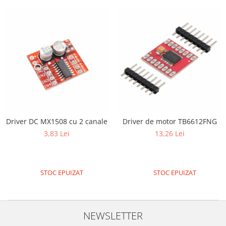
Generale
LED
Microcontrollere AVR
PCB - Placute Circuit
Rezistoare
Creion 3D 3Doodler
Imprimante 3D
Imprimante 3D
Driver DC MX1508 cu 2 canale
Driver de motor TB6612FNG
3Doodler
3,83 Lei
13,26 Lei
Componente
Componente
Componente E3D
STOC EPUIZAT
STOC EPUIZAT
Filament Premium ABS 1.75 mm
Filament Premium ABS 3 mm
Filament Premium PLA 1.75 mm
NEWSLETTER