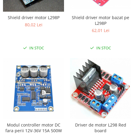
LCD
Module
Shield driver motor L298P
Shield driver motor bazat pe
Adaptoare si convertoare
L298P
80,02 Lei
62,01 Lei
ADC
Audio
IN STOC
IN STOC
CAN
Convertor nivel logic
Convertor USB la serial
Datalogger
LCD
Module
Multiplexor
Radio
Releu
Modul controller motor DC
Driver de motor L298 Red
fara perii 12V-36V 15A 500W
board
RS-232