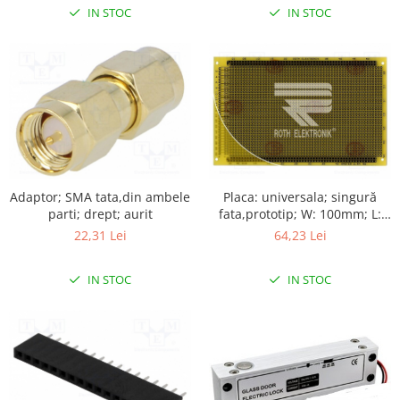
IN STOC
IN STOC
Adaptor; SMA tata,din ambele
Placa: universala; singură
parti; drept; aurit
fata,prototip; W: 100mm; L:
160mm
22,31 Lei
64,23 Lei
IN STOC
IN STOC