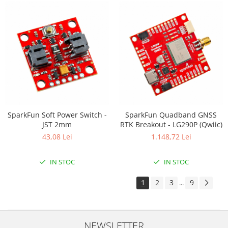
SparkFun Soft Power Switch -
SparkFun Quadband GNSS
JST 2mm
RTK Breakout - LG290P (Qwiic)
43,08 Lei
1.148,72 Lei
IN STOC
IN STOC
1
2
3
9
...
NEWSLETTER