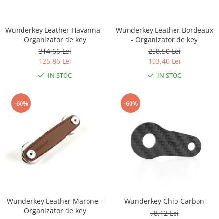
RS-232
Micro:bit
PIR
Motor 25D
Motor 37D
RS-485
Nvidia
Radar
Wunderkey Leather Havanna -
Wunderkey Leather Bordeaux
Motoreductor plastic
Organizator de key
- Organizator de key
RTC
Olinuxino
Sonar
Stepper
314,66 Lei
258,50 Lei
Telecomenzi
Photon
Sunet
125,86 Lei
103,40 Lei
Sub-Micro
PIC
Tensiune
Tamiya
IN STOC
IN STOC
Platforme de dezvoltare
Termocuple
Roti si Senile
Python
Video
Rulmenti
-60%
-60%
Teensy
Vreme
Sasiu
Thing
Servomotoare
TI
Suruburi, Piulite, Conectare
Wunderkey Leather Marone -
Wunderkey Chip Carbon
Organizator de key
78,12 Lei