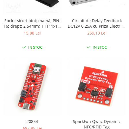
Soclu; şiruri pini; mamă; PIN:
Circuit de Delay Feedback
16; drept; 2,54mm; THT; 1x16;
DC12V 0.25A cu Priza Electrica
aurit
si Blocare cu Doua Fire
15,88 Lei
259,13 Lei
IN STOC
IN STOC
20854
SparkFun Qwiic Dynamic
NFC/RFID Tag
687,95 Lei