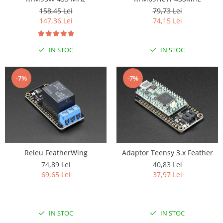
158,45 Lei
79,73 Lei
147,36 Lei
74,15 Lei
IN STOC
IN STOC
-7%
-7%
Releu FeatherWing
Adaptor Teensy 3.x Feather
74,89 Lei
40,83 Lei
69,65 Lei
37,97 Lei
IN STOC
IN STOC