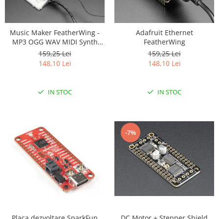
Music Maker FeatherWing -
Adafruit Ethernet
MP3 OGG WAV MIDI Synth
FeatherWing
Player
159,25 Lei
159,25 Lei
148,10 Lei
148,10 Lei
IN STOC
IN STOC
-7%
Placa dezvoltare SparkFun
DC Motor + Stepper Shield