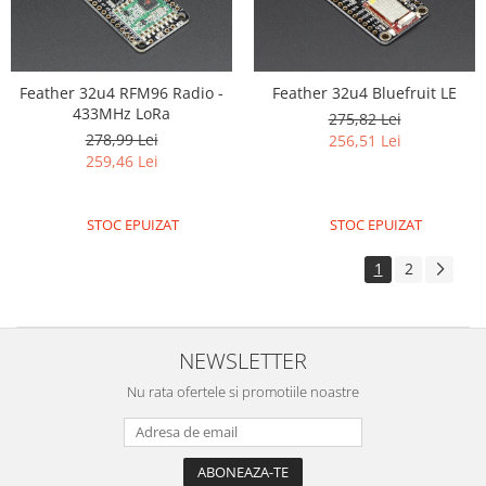
Feather 32u4 RFM96 Radio -
Feather 32u4 Bluefruit LE
433MHz LoRa
275,82 Lei
278,99 Lei
256,51 Lei
259,46 Lei
STOC EPUIZAT
STOC EPUIZAT
1
2
NEWSLETTER
Nu rata ofertele si promotiile noastre