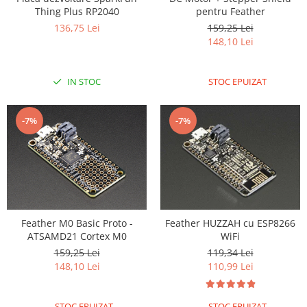
Thing Plus RP2040
pentru Feather
136,75 Lei
159,25 Lei
148,10 Lei
IN STOC
STOC EPUIZAT
-7%
-7%
Feather M0 Basic Proto -
Feather HUZZAH cu ESP8266
ATSAMD21 Cortex M0
WiFi
159,25 Lei
119,34 Lei
148,10 Lei
110,99 Lei
STOC EPUIZAT
STOC EPUIZAT