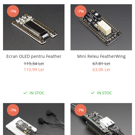
-7%
-7%
Ecran OLED pentru Feather
Mini Releu FeatherWing
119,34 Lei
67,81 Lei
110,99 Lei
63,06 Lei
IN STOC
IN STOC
-7%
-7%