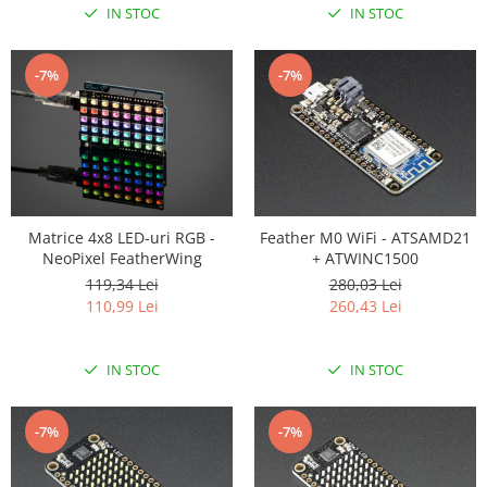
IN STOC
IN STOC
-7%
-7%
Matrice 4x8 LED-uri RGB -
Feather M0 WiFi - ATSAMD21
NeoPixel FeatherWing
+ ATWINC1500
119,34 Lei
280,03 Lei
110,99 Lei
260,43 Lei
IN STOC
IN STOC
-7%
-7%