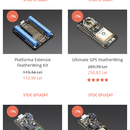
-7%
-7%
Platforma Extensie
Ultimate GPS FeatherWing
FeatherWing Kit
269,70 Lei
119,34 Lei
250,82 Lei
110,99 Lei
STOC EPUIZAT
STOC EPUIZAT
-7%
-7%