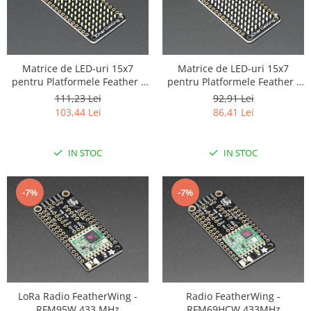
Matrice de LED-uri 15x7
Matrice de LED-uri 15x7
pentru Platformele Feather -
pentru Platformele Feather -
Alb
Rosu
111,23 Lei
92,91 Lei
103,44 Lei
86,41 Lei
IN STOC
IN STOC
-7%
-7%
LoRa Radio FeatherWing -
Radio FeatherWing -
RFM95W 433 MHz
RFM69HCW 433MHz