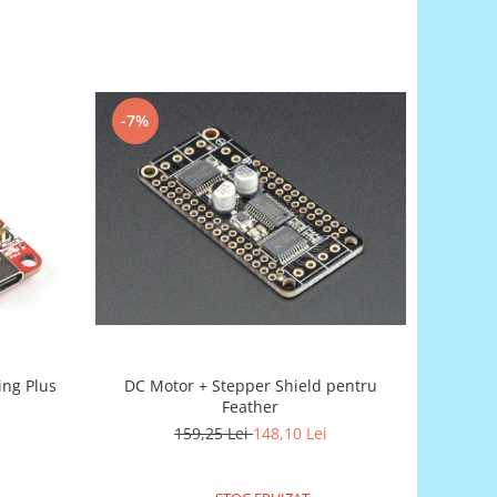
-7%
ing Plus
DC Motor + Stepper Shield pentru
Feather
159,25 Lei
148,10 Lei