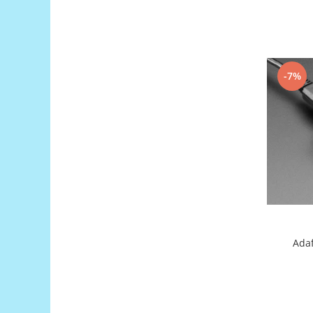
Puzzle mecanic Ugears
Organizator de chei Wunderkey
Constructor foto Mozabrick &
Qbrix
-7%
Puzzle lemn Cluebox
Jocuri de societate
Mecanice
3D Printer & CNC
Actuator
Altele
Driver
Altele
Adaf
DC
Servo
Stepper