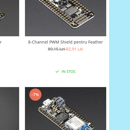
r
8-Channel PWM Shield pentru Feather
89,15 Lei
82,91 Lei
IN STOC
-7%