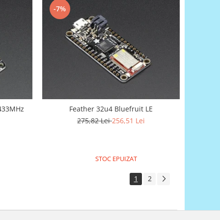
-7%
 433MHz
Feather 32u4 Bluefruit LE
275,82 Lei
256,51 Lei
STOC EPUIZAT
1
2