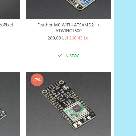
eoPixel
Feather M0 WiFi - ATSAMD21 +
ATWINC1500
280,03 Lei
260,43 Lei
IN STOC
-7%