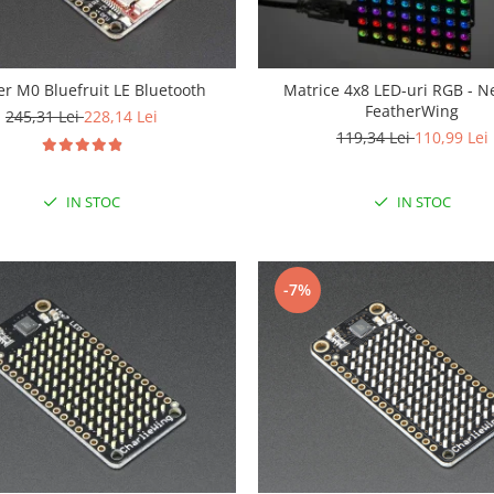
er M0 Bluefruit LE Bluetooth
Matrice 4x8 LED-uri RGB - N
FeatherWing
245,31 Lei
228,14 Lei
119,34 Lei
110,99 Lei
IN STOC
IN STOC
-7%