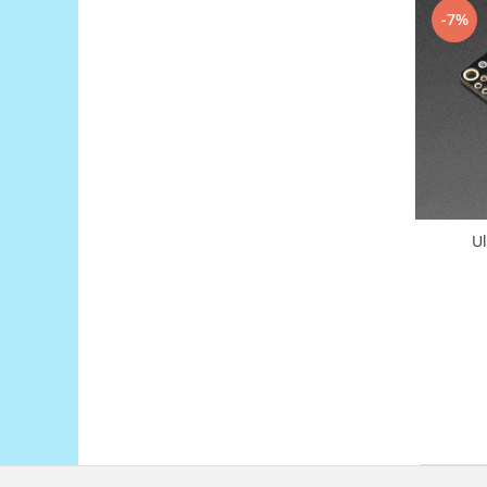
Platforme de dezvoltare
-7%
Arduino
Raspberry
.NET
Android
ARM
AVR
Espruino
U
Feather
Flora
FPGA
Intel
Latte Panda
Micro:bit
Nvidia