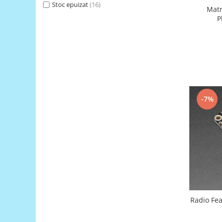
Generale
Stoc epuizat
(16)
Matr
LED
P
Microcontrollere AVR
PCB - Placute Circuit
Rezistoare
Creion 3D 3Doodler
Imprimante 3D
-7%
Imprimante 3D
3Doodler
Componente
Componente
Componente E3D
Filament Premium ABS 1.75 mm
Filament Premium ABS 3 mm
Radio Fe
Filament Premium PLA 1.75 mm