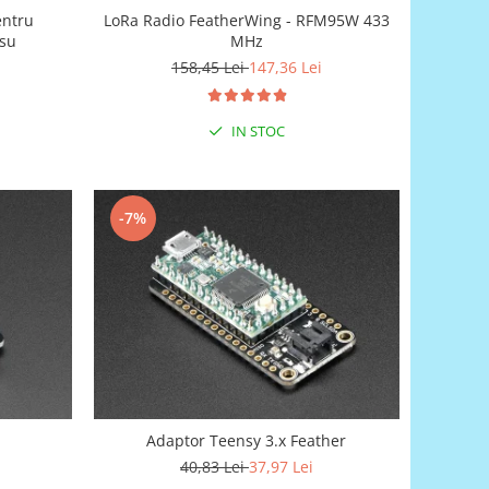
entru
LoRa Radio FeatherWing - RFM95W 433
osu
MHz
158,45 Lei
147,36 Lei
IN STOC
-7%
Adaptor Teensy 3.x Feather
40,83 Lei
37,97 Lei