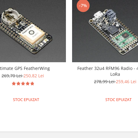
-7%
ltimate GPS FeatherWing
Feather 32u4 RFM96 Radio -
LoRa
269,70 Lei
250,82 Lei
278,99 Lei
259,46 Lei
STOC EPUIZAT
STOC EPUIZAT