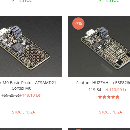
IN STOC
IN STOC
-7%
r M0 Basic Proto - ATSAMD21
Feather HUZZAH cu ESP8266
Cortex M0
119,34 Lei
110,99 Lei
159,25 Lei
148,10 Lei
STOC EPUIZAT
STOC EPUIZAT