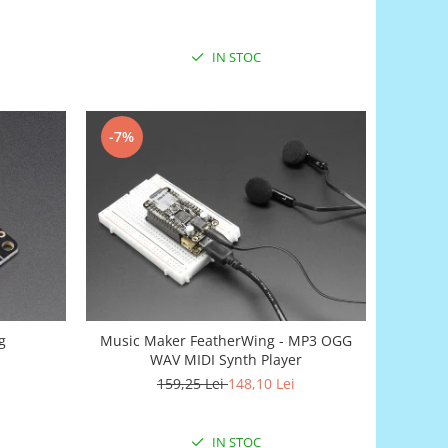
IN STOC
-7%
g
Music Maker FeatherWing - MP3 OGG
WAV MIDI Synth Player
159,25 Lei
148,10 Lei
IN STOC