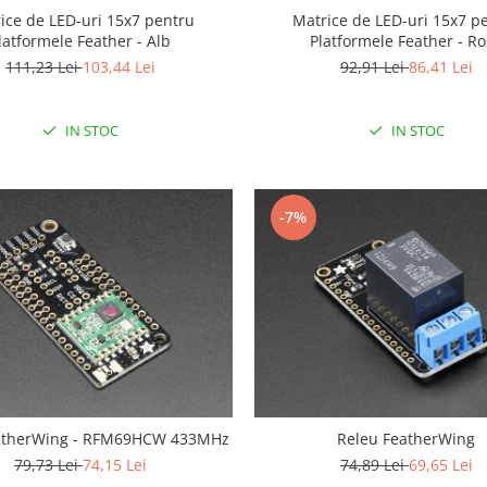
ice de LED-uri 15x7 pentru
Matrice de LED-uri 15x7 p
latformele Feather - Alb
Platformele Feather - R
111,23 Lei
103,44 Lei
92,91 Lei
86,41 Lei
IN STOC
IN STOC
-7%
atherWing - RFM69HCW 433MHz
Releu FeatherWing
79,73 Lei
74,15 Lei
74,89 Lei
69,65 Lei