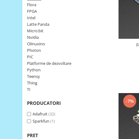
Flora
LCD
FPGA
Module
Intel
Adaptoare si convertoare
Latte Panda
Micro:bit
ADC
Nvidia
Audio
Olinuxino
F
Photon
CAN
PIC
Convertor nivel logic
Platforme de dezvoltare
Python
Convertor USB la serial
Teensy
Datalogger
Thing
TI
LCD
Module
-7%
PRODUCATORI
Multiplexor
Adafruit
(32)
Radio
Sparkfun
(1)
Releu
PRET
RS-232