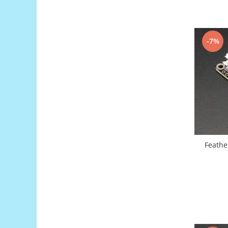
Encoder
Mecanice
Motoare
-7%
Micro Metal
Motoare
Motor 25D
Motor 37D
Motoreductor plastic
Stepper
Sub-Micro
Tamiya
Feathe
Roti si Senile
Rulmenti
Sasiu
Servomotoare
Suruburi, Piulite, Conectare