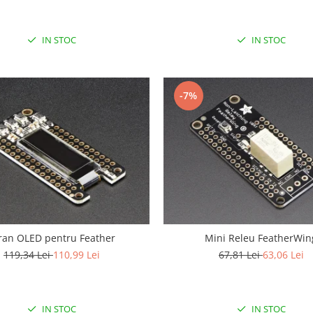
IN STOC
IN STOC
-7%
ran OLED pentru Feather
Mini Releu FeatherWin
119,34 Lei
110,99 Lei
67,81 Lei
63,06 Lei
IN STOC
IN STOC