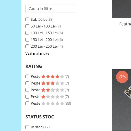
RS-485
RTC
Sub 50 Lei
(3)
Feath
50 Lei - 100 Lei
(7)
Telecomenzi
100 Lei - 150 Lei
(6)
Accesorii
150 Lei - 200 Lei
(6)
Accesorii
200 Lei - 250 Lei
(4)
Antene
Vezi mai multe
Breadboard
RATING
Cabluri
Peste
(7)
-7%
Conectori
Peste
(7)
Cutii
Peste
(7)
Peste
(7)
Sticker
Peste
(33)
Componente
Butoane, Tastaturi
STATUS STOC
Condensatoare
In stoc
(17)