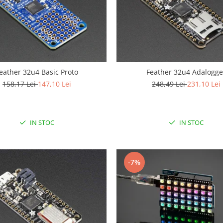
eather 32u4 Basic Proto
Feather 32u4 Adalogge
158,17 Lei
147,10 Lei
248,49 Lei
231,10 Lei
IN STOC
IN STOC
-7%