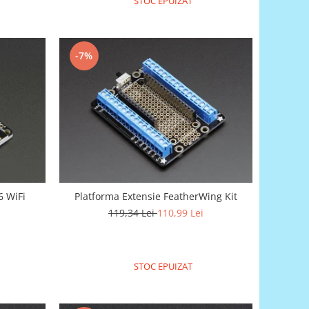
STOC EPUIZAT
-7%
 WiFi
Platforma Extensie FeatherWing Kit
119,34 Lei
110,99 Lei
STOC EPUIZAT