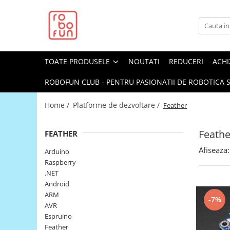
Toate Produsele
Arduino Original
TOATE PRODUSELE
NOUTATI
REDUCERI
ACHI
Arduino Compatibil
Raspberry PI
ROBOFUN CLUB - PENTRU PASIONATII DE ROBOTICA S
Raspberry PI
Home /
Platforme de dezvoltare /
Feather
Alimentare
Racire
Feathe
FEATHER
Hat
Afiseaza:
Arduino
Accesorii
Raspberry
.NET
Audio
Android
Cabluri si Conectori
ARM
-7%
AVR
Camera
Espruino
Cutii
Feather