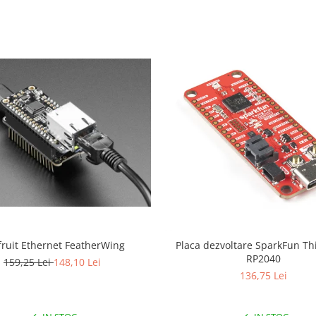
ruit Ethernet FeatherWing
Placa dezvoltare SparkFun Th
RP2040
159,25 Lei
148,10 Lei
136,75 Lei