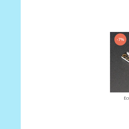
Filamente Speciale
Prusa I3 DIY Kit
Carti
Pentru Incepatori
Kituri incepatori Arduino
-7%
Pentru Incepatori
Micro:bit
Junior Robotics
Carti
Junior Robotics
Lego Education
STEM Education
Ec
Ugears
Kit Fun
Kit Roboti
Cadouri