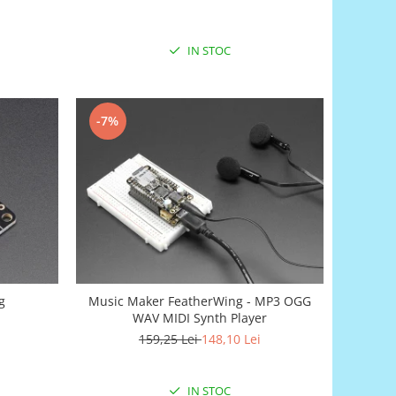
IN STOC
-7%
g
Music Maker FeatherWing - MP3 OGG
WAV MIDI Synth Player
159,25 Lei
148,10 Lei
IN STOC