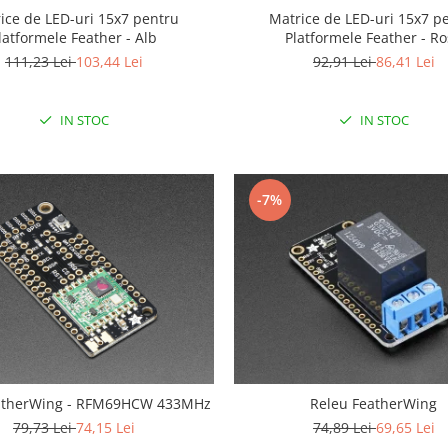
ice de LED-uri 15x7 pentru
Matrice de LED-uri 15x7 p
latformele Feather - Alb
Platformele Feather - R
111,23 Lei
103,44 Lei
92,91 Lei
86,41 Lei
IN STOC
IN STOC
-7%
atherWing - RFM69HCW 433MHz
Releu FeatherWing
79,73 Lei
74,15 Lei
74,89 Lei
69,65 Lei