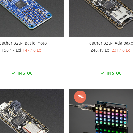
eather 32u4 Basic Proto
Feather 32u4 Adalogge
158,17 Lei
147,10 Lei
248,49 Lei
231,10 Lei
IN STOC
IN STOC
-7%