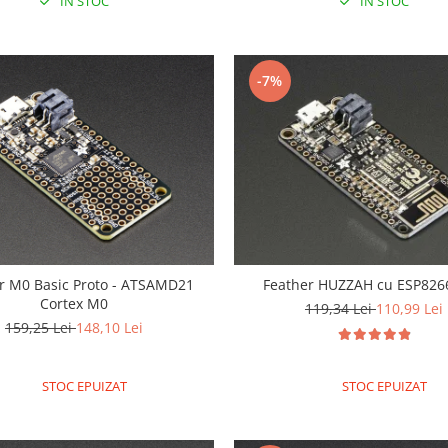
IN STOC
IN STOC
-7%
r M0 Basic Proto - ATSAMD21
Feather HUZZAH cu ESP8266
Cortex M0
119,34 Lei
110,99 Lei
159,25 Lei
148,10 Lei
STOC EPUIZAT
STOC EPUIZAT