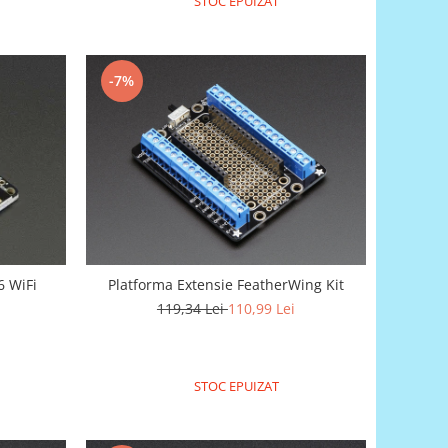
STOC EPUIZAT
-7%
 WiFi
Platforma Extensie FeatherWing Kit
119,34 Lei
110,99 Lei
STOC EPUIZAT