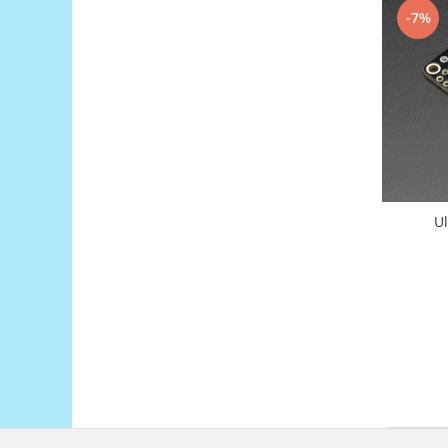
Platforme de dezvoltare
-7%
Arduino
Raspberry
.NET
Android
ARM
AVR
Espruino
U
Feather
Flora
FPGA
Intel
Latte Panda
Micro:bit
Nvidia