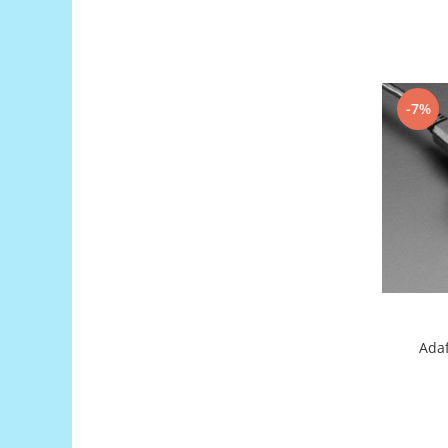
Puzzle mecanic Ugears
Organizator de chei Wunderkey
Constructor foto Mozabrick &
Qbrix
-7%
Puzzle lemn Cluebox
Jocuri de societate
Mecanice
3D Printer & CNC
Actuator
Altele
Driver
Altele
Adaf
DC
Servo
Stepper