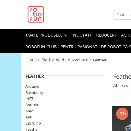
Toate Produsele
Arduino Original
TOATE PRODUSELE
NOUTATI
REDUCERI
ACHI
Arduino Compatibil
Raspberry PI
ROBOFUN CLUB - PENTRU PASIONATII DE ROBOTICA S
Raspberry PI
Home /
Platforme de dezvoltare /
Feather
Alimentare
Racire
Feathe
FEATHER
Hat
Afiseaza:
Arduino
Accesorii
Raspberry
.NET
Audio
Android
Cabluri si Conectori
ARM
-7%
AVR
Camera
Espruino
Cutii
Feather