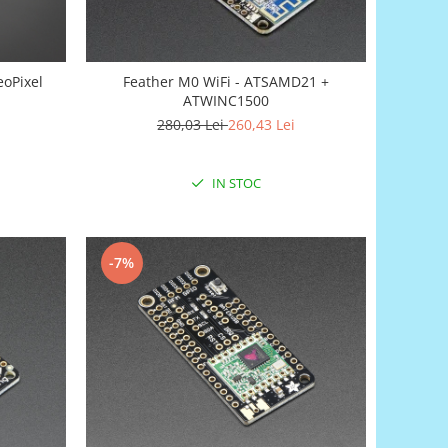
eoPixel
Feather M0 WiFi - ATSAMD21 +
ATWINC1500
280,03 Lei
260,43 Lei
IN STOC
-7%