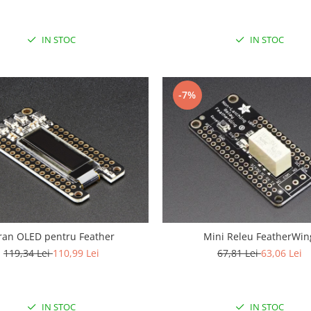
IN STOC
IN STOC
-7%
ran OLED pentru Feather
Mini Releu FeatherWin
119,34 Lei
110,99 Lei
67,81 Lei
63,06 Lei
IN STOC
IN STOC