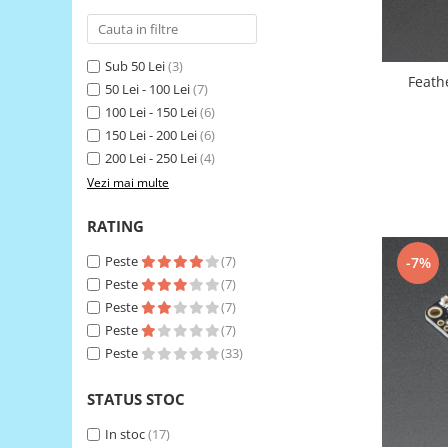
RS-485
RTC
Sub 50 Lei
(3)
Feath
50 Lei - 100 Lei
(7)
Telecomenzi
100 Lei - 150 Lei
(6)
Accesorii
150 Lei - 200 Lei
(6)
Accesorii
200 Lei - 250 Lei
(4)
Antene
Vezi mai multe
Breadboard
RATING
Cabluri
Peste
(7)
-7%
Conectori
Peste
(7)
Cutii
Peste
(7)
Peste
(7)
Sticker
Peste
(33)
Componente
Butoane, Tastaturi
STATUS STOC
Condensatoare
In stoc
(17)