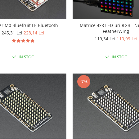
er M0 Bluefruit LE Bluetooth
Matrice 4x8 LED-uri RGB - N
FeatherWing
245,31 Lei
228,14 Lei
119,34 Lei
110,99 Lei
IN STOC
IN STOC
-7%