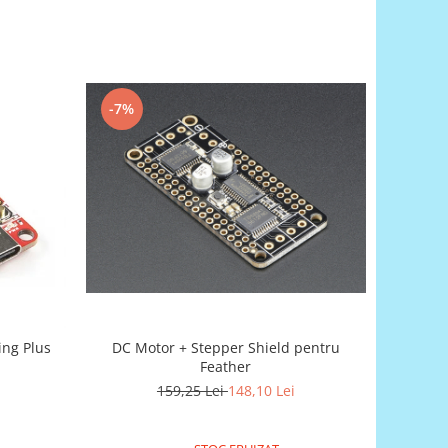
-7%
ing Plus
DC Motor + Stepper Shield pentru
Feather
159,25 Lei
148,10 Lei