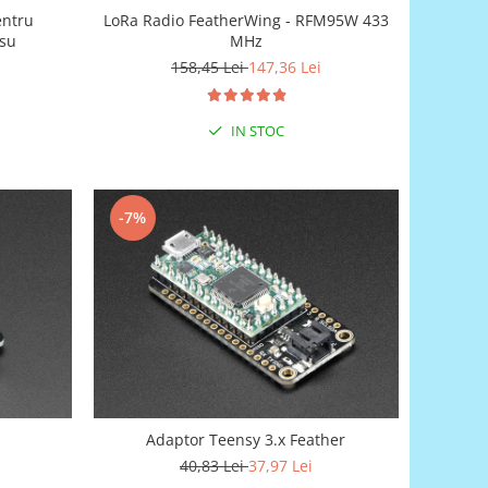
entru
LoRa Radio FeatherWing - RFM95W 433
osu
MHz
158,45 Lei
147,36 Lei
IN STOC
-7%
Adaptor Teensy 3.x Feather
40,83 Lei
37,97 Lei