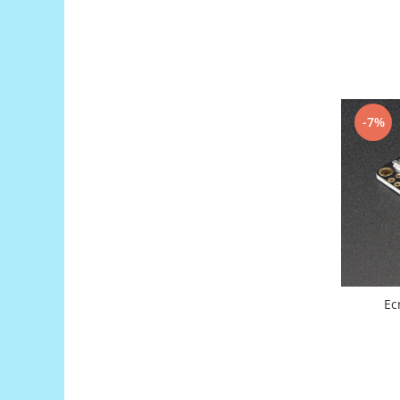
Filamente Speciale
Prusa I3 DIY Kit
Carti
Pentru Incepatori
Kituri incepatori Arduino
-7%
Pentru Incepatori
Micro:bit
Junior Robotics
Carti
Junior Robotics
Lego Education
STEM Education
Ec
Ugears
Kit Fun
Kit Roboti
Cadouri