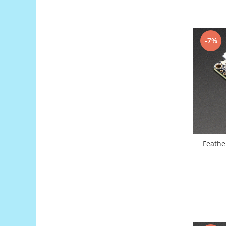
Encoder
Mecanice
Motoare
-7%
Micro Metal
Motoare
Motor 25D
Motor 37D
Motoreductor plastic
Stepper
Sub-Micro
Tamiya
Feathe
Roti si Senile
Rulmenti
Sasiu
Servomotoare
Suruburi, Piulite, Conectare