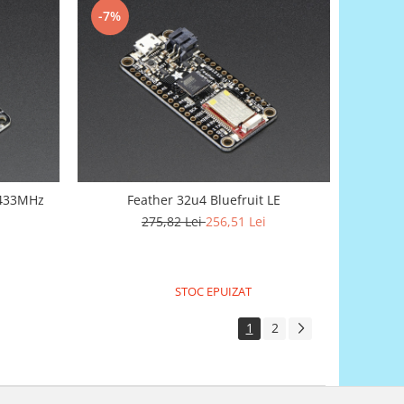
-7%
 433MHz
Feather 32u4 Bluefruit LE
275,82 Lei
256,51 Lei
STOC EPUIZAT
1
2