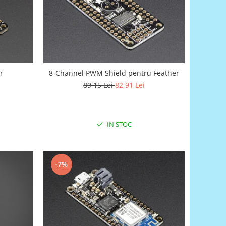
r
8-Channel PWM Shield pentru Feather
89,15 Lei
82,91 Lei
IN STOC
-7%