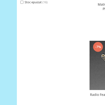
Generale
Stoc epuizat
(16)
Matr
LED
P
Microcontrollere AVR
PCB - Placute Circuit
Rezistoare
Creion 3D 3Doodler
Imprimante 3D
-7%
Imprimante 3D
3Doodler
Componente
Componente
Componente E3D
Filament Premium ABS 1.75 mm
Filament Premium ABS 3 mm
Radio Fe
Filament Premium PLA 1.75 mm