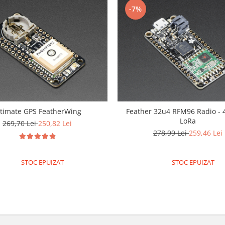
-7%
ltimate GPS FeatherWing
Feather 32u4 RFM96 Radio -
LoRa
269,70 Lei
250,82 Lei
278,99 Lei
259,46 Lei
STOC EPUIZAT
STOC EPUIZAT