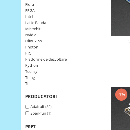
Flora
LCD
FPGA
Module
Intel
Adaptoare si convertoare
Latte Panda
Micro:bit
ADC
Nvidia
Audio
Olinuxino
F
Photon
CAN
PIC
Convertor nivel logic
Platforme de dezvoltare
Python
Convertor USB la serial
Teensy
Datalogger
Thing
TI
LCD
Module
-7%
PRODUCATORI
Multiplexor
Adafruit
(32)
Radio
Sparkfun
(1)
Releu
PRET
RS-232