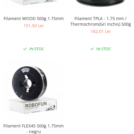
LCD
Module
Filament TPLA - 1.75 mm /
Filament WOOD 500g 1.75mm
Adaptoare si convertoare
Thermochrom(Gri Inchis) 500g
151,50 Lei
182,01 Lei
ADC
Audio
IN STOC
IN STOC
CAN
Convertor nivel logic
Convertor USB la serial
Datalogger
LCD
Module
Multiplexor
Radio
Releu
Filament FLEX45 500g 1.75mm
- negru
RS-232