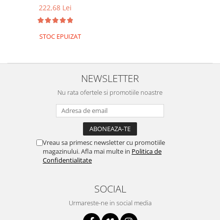
222,68 Lei
RS-485
RTC
STOC EPUIZAT
Telecomenzi
Accesorii
Accesorii
NEWSLETTER
Antene
Nu rata ofertele si promotiile noastre
Breadboard
Cabluri
Conectori
Vreau sa primesc newsletter cu promotiile
Cutii
magazinului. Afla mai multe in
Politica de
Confidentialitate
Sticker
Componente
SOCIAL
Butoane, Tastaturi
Urmareste-ne in social media
Condensatoare