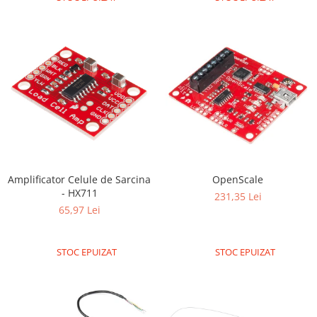
Platforme de dezvoltare
Arduino
Raspberry
.NET
Android
ARM
AVR
Espruino
Feather
Amplificator Celule de Sarcina
OpenScale
- HX711
231,35 Lei
Flora
65,97 Lei
FPGA
Intel
STOC EPUIZAT
STOC EPUIZAT
Latte Panda
Micro:bit
Nvidia