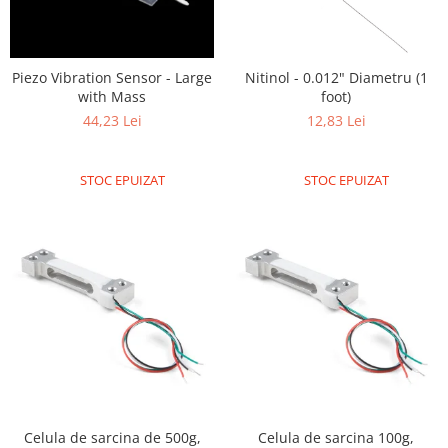
ID
IMU
Infrarosu
Piezo Vibration Sensor - Large
Nitinol - 0.012" Diametru (1
Laser
with Mass
foot)
44,23 Lei
12,83 Lei
Lichide
Lumina
STOC EPUIZAT
STOC EPUIZAT
Magnetic
PIR
Radar
Sonar
Sunet
Tensiune
Termocuple
Video
Vreme
Celula de sarcina de 500g,
Celula de sarcina 100g,