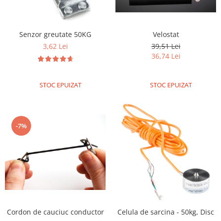
Puzzle mecanic Ugears
Organizator de chei Wunderkey
Senzor greutate 50KG
Velostat
Constructor foto Mozabrick &
3,62 Lei
39,51 Lei
Qbrix
36,74 Lei
Puzzle lemn Cluebox
Jocuri de societate
STOC EPUIZAT
STOC EPUIZAT
Mecanice
3D Printer & CNC
Actuator
-7%
Altele
Driver
Altele
DC
Servo
Stepper
Cordon de cauciuc conductor
Celula de sarcina - 50kg, Disc