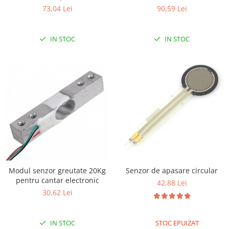
73,04 Lei
90,59 Lei
RS-485
RTC
IN STOC
IN STOC
Telecomenzi
Accesorii
Accesorii
Antene
Breadboard
Cabluri
Conectori
Cutii
Sticker
Modul senzor greutate 20Kg
Senzor de apasare circular
pentru cantar electronic
42,88 Lei
Componente
30,62 Lei
Butoane, Tastaturi
Condensatoare
IN STOC
STOC EPUIZAT