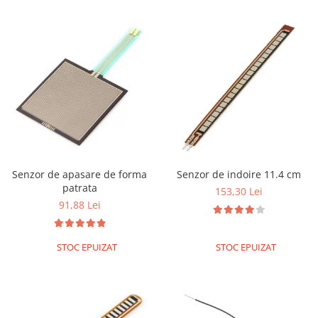
Generale
LED
Microcontrollere AVR
PCB - Placute Circuit
Rezistoare
Creion 3D 3Doodler
Imprimante 3D
Imprimante 3D
3Doodler
Senzor de apasare de forma
Senzor de indoire 11.4 cm
patrata
153,30 Lei
Componente
91,88 Lei
Componente
Componente E3D
STOC EPUIZAT
STOC EPUIZAT
Filament Premium ABS 1.75 mm
Filament Premium ABS 3 mm
Filament Premium PLA 1.75 mm