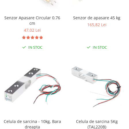
LCD
Module
Senzor Apasare Circular 0.76
Senzor de apasare 45 kg
Adaptoare si convertoare
cm
165,82 Lei
ADC
47,02 Lei
Audio
IN STOC
IN STOC
CAN
Convertor nivel logic
Convertor USB la serial
Datalogger
LCD
Module
Multiplexor
Radio
Releu
Celula de sarcina - 10kg, Bara
Celula de sarcina 5Kg
dreapta
(TAL220B)
RS-232