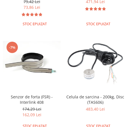
Encoder
79,42 Lei
471,94 Lei
73,86 Lei
Mecanice
Motoare
STOC EPUIZAT
STOC EPUIZAT
Micro Metal
Motoare
Motor 25D
-7%
Motor 37D
Motoreductor plastic
Stepper
Sub-Micro
Tamiya
Roti si Senile
Rulmenti
Senzor de forta (FSR) -
Celula de sarcina - 200kg, Disc
Interlink 408
(TAS606)
Sasiu
174,29 Lei
483,40 Lei
Servomotoare
162,09 Lei
Suruburi, Piulite, Conectare
STOC EPUIZAT
STOC EPUIZAT