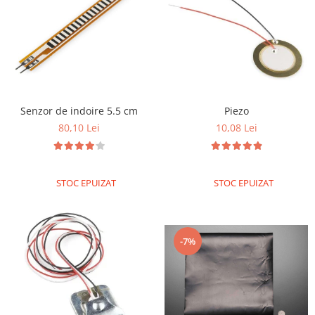
Filamente Speciale
Prusa I3 DIY Kit
Carti
Pentru Incepatori
Kituri incepatori Arduino
Pentru Incepatori
Senzor de indoire 5.5 cm
Piezo
Micro:bit
80,10 Lei
10,08 Lei
Junior Robotics
Carti
STOC EPUIZAT
STOC EPUIZAT
Junior Robotics
Lego Education
STEM Education
-7%
Ugears
Kit Fun
Kit Roboti
Cadouri