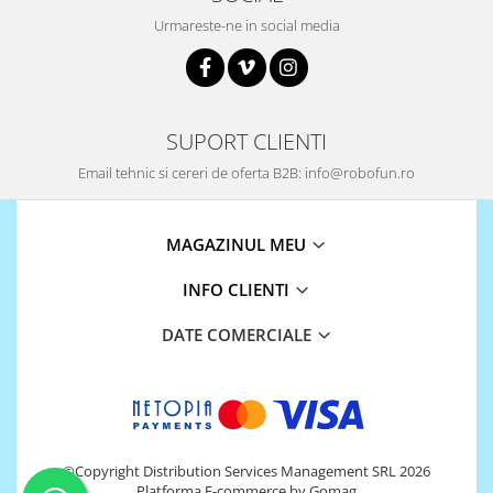
Urmareste-ne in social media
868Mhz
Antene si Cabluri
Bluetooth
GSM
SUPORT CLIENTI
LoRa
Email tehnic si cereri de oferta B2B: info@robofun.ro
Wifi
Wireless
MAGAZINUL MEU
Xbee
INFO CLIENTI
E-Textil
IOT -Internet of Things-
DATE COMERCIALE
GPS
Machine Learning
Retrase
Shield
©Copyright Distribution Services Management SRL 2026
Unelte si Instrumente
Platforma E-commerce by Gomag