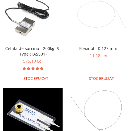
Olinuxino
Photon
PIC
Platforme de dezvoltare
Python
Celula de sarcina - 200kg, S-
Flexinol - 0.127 mm
Teensy
Type (TAS501)
11,18 Lei
Thing
575,10 Lei
TI
Senzori
STOC EPUIZAT
STOC EPUIZAT
Accelerometru
Biometric
Curent
Forta
Giroscop