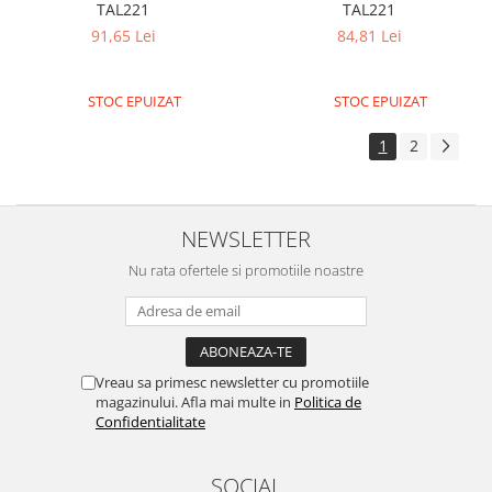
TAL221
TAL221
Surse de alimentare
91,65 Lei
84,81 Lei
Acumulatori
Alimentatoare
STOC EPUIZAT
STOC EPUIZAT
Altele
1
2
Baterii
Incarcator
Regulator Step-Down
NEWSLETTER
Regulator Step-Down Step-Up
Nu rata ofertele si promotiile noastre
Regulator Step-Up
Solar
Stabilizator tensiune
Vreau sa primesc newsletter cu promotiile
Surse de alimentare
magazinului. Afla mai multe in
Politica de
Confidentialitate
Wireless
2.4Ghz
SOCIAL
433Mhz