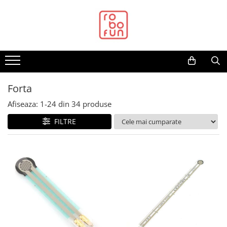
Toate Produsele
Arduino Original
Arduino Compatibil
Raspberry PI
Forta
Raspberry PI
Afiseaza:
1-
24
din
34
produse
Alimentare
FILTRE
Racire
Hat
Accesorii
Audio
Cabluri si Conectori
Camera
Cutii