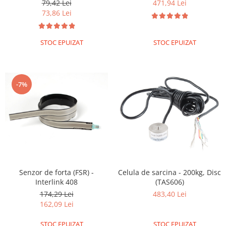
Encoder
79,42 Lei
471,94 Lei
73,86 Lei
Mecanice
Motoare
STOC EPUIZAT
STOC EPUIZAT
Micro Metal
Motoare
Motor 25D
-7%
Motor 37D
Motoreductor plastic
Stepper
Sub-Micro
Tamiya
Roti si Senile
Rulmenti
Senzor de forta (FSR) -
Celula de sarcina - 200kg, Disc
Interlink 408
(TAS606)
Sasiu
174,29 Lei
483,40 Lei
Servomotoare
162,09 Lei
Suruburi, Piulite, Conectare
STOC EPUIZAT
STOC EPUIZAT