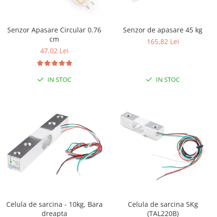
LCD
Module
Senzor Apasare Circular 0.76
Senzor de apasare 45 kg
Adaptoare si convertoare
cm
165,82 Lei
ADC
47,02 Lei
Audio
IN STOC
IN STOC
CAN
Convertor nivel logic
Convertor USB la serial
Datalogger
LCD
Module
Multiplexor
Radio
Releu
Celula de sarcina - 10kg, Bara
Celula de sarcina 5Kg
dreapta
(TAL220B)
RS-232