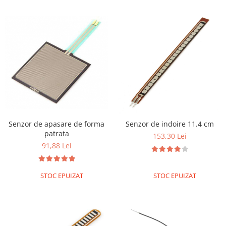
Generale
LED
Microcontrollere AVR
PCB - Placute Circuit
Rezistoare
Creion 3D 3Doodler
Imprimante 3D
Imprimante 3D
3Doodler
Senzor de apasare de forma
Senzor de indoire 11.4 cm
patrata
153,30 Lei
Componente
91,88 Lei
Componente
Componente E3D
STOC EPUIZAT
STOC EPUIZAT
Filament Premium ABS 1.75 mm
Filament Premium ABS 3 mm
Filament Premium PLA 1.75 mm