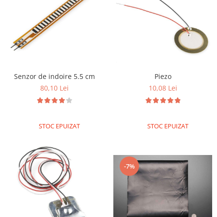
Filamente Speciale
Prusa I3 DIY Kit
Carti
Pentru Incepatori
Kituri incepatori Arduino
Pentru Incepatori
Senzor de indoire 5.5 cm
Piezo
Micro:bit
80,10 Lei
10,08 Lei
Junior Robotics
Carti
STOC EPUIZAT
STOC EPUIZAT
Junior Robotics
Lego Education
STEM Education
-7%
Ugears
Kit Fun
Kit Roboti
Cadouri