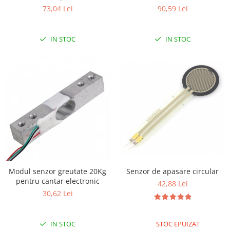
73,04 Lei
90,59 Lei
RS-485
RTC
IN STOC
IN STOC
Telecomenzi
Accesorii
Accesorii
Antene
Breadboard
Cabluri
Conectori
Cutii
Sticker
Modul senzor greutate 20Kg
Senzor de apasare circular
pentru cantar electronic
42,88 Lei
Componente
30,62 Lei
Butoane, Tastaturi
Condensatoare
IN STOC
STOC EPUIZAT