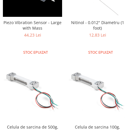
ID
IMU
Infrarosu
Piezo Vibration Sensor - Large
Nitinol - 0.012" Diametru (1
Laser
with Mass
foot)
44,23 Lei
12,83 Lei
Lichide
Lumina
STOC EPUIZAT
STOC EPUIZAT
Magnetic
PIR
Radar
Sonar
Sunet
Tensiune
Termocuple
Video
Vreme
Celula de sarcina de 500g,
Celula de sarcina 100g,