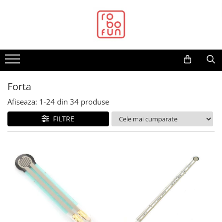
Toate Produsele
Arduino Original
Arduino Compatibil
Raspberry PI
Forta
Raspberry PI
Afiseaza:
1-
24
din
34
produse
Alimentare
FILTRE
Racire
Hat
Accesorii
Audio
Cabluri si Conectori
Camera
Cutii