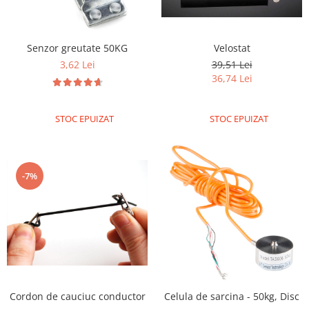
Puzzle mecanic Ugears
Organizator de chei Wunderkey
Senzor greutate 50KG
Velostat
Constructor foto Mozabrick &
3,62 Lei
39,51 Lei
Qbrix
36,74 Lei
Puzzle lemn Cluebox
Jocuri de societate
STOC EPUIZAT
STOC EPUIZAT
Mecanice
3D Printer & CNC
Actuator
-7%
Altele
Driver
Altele
DC
Servo
Stepper
Cordon de cauciuc conductor
Celula de sarcina - 50kg, Disc