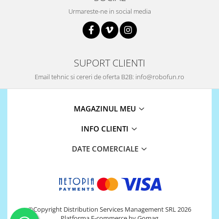
Urmareste-ne in social media
868Mhz
Antene si Cabluri
Bluetooth
GSM
SUPORT CLIENTI
LoRa
Email tehnic si cereri de oferta B2B: info@robofun.ro
Wifi
Wireless
MAGAZINUL MEU
Xbee
INFO CLIENTI
E-Textil
IOT -Internet of Things-
DATE COMERCIALE
GPS
Machine Learning
Retrase
Shield
©Copyright Distribution Services Management SRL 2026
Unelte si Instrumente
Platforma E-commerce by Gomag