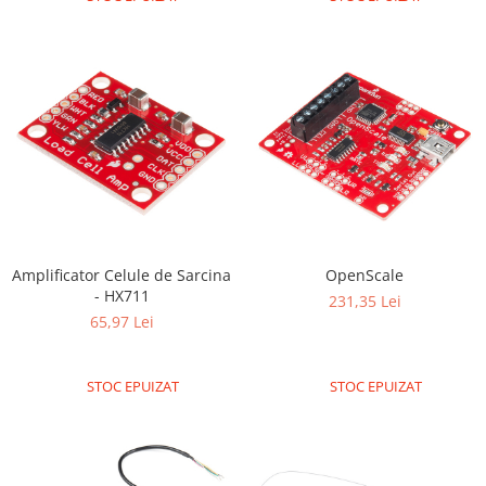
Platforme de dezvoltare
Arduino
Raspberry
.NET
Android
ARM
AVR
Espruino
Feather
Amplificator Celule de Sarcina
OpenScale
- HX711
231,35 Lei
Flora
65,97 Lei
FPGA
Intel
STOC EPUIZAT
STOC EPUIZAT
Latte Panda
Micro:bit
Nvidia