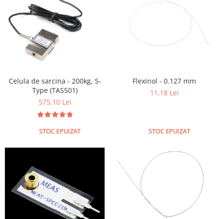
Olinuxino
Photon
PIC
Platforme de dezvoltare
Python
Celula de sarcina - 200kg, S-
Flexinol - 0.127 mm
Teensy
Type (TAS501)
11,18 Lei
Thing
575,10 Lei
TI
Senzori
STOC EPUIZAT
STOC EPUIZAT
Accelerometru
Biometric
Curent
Forta
Giroscop