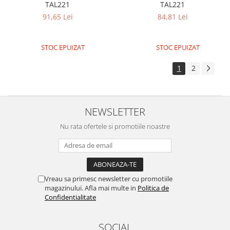
TAL221
TAL221
Surse de alimentare
91,65 Lei
84,81 Lei
Acumulatori
Alimentatoare
STOC EPUIZAT
STOC EPUIZAT
Altele
1
2
Baterii
Incarcator
Regulator Step-Down
NEWSLETTER
Regulator Step-Down Step-Up
Nu rata ofertele si promotiile noastre
Regulator Step-Up
Solar
Stabilizator tensiune
Vreau sa primesc newsletter cu promotiile
Surse de alimentare
magazinului. Afla mai multe in
Politica de
Confidentialitate
Wireless
2.4Ghz
SOCIAL
433Mhz