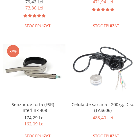
79,42 Lei
471,94 Lei
73,86 Lei
STOC EPUIZAT
STOC EPUIZAT
-7%
Senzor de forta (FSR) -
Celula de sarcina - 200kg, Disc
Interlink 408
(TAS606)
174,29 Lei
483,40 Lei
162,09 Lei
STOC EPUIZAT
STOC EPUIZAT