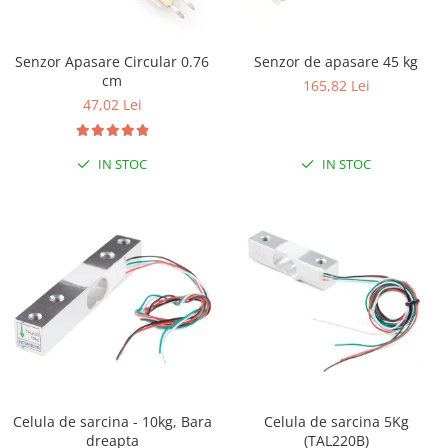
RS-232
Micro:bit
PIR
Motor 25D
Motor 37D
RS-485
Nvidia
Radar
Senzor Apasare Circular 0.76
Senzor de apasare 45 kg
Motoreductor plastic
cm
RTC
Olinuxino
Sonar
165,82 Lei
Stepper
47,02 Lei
Telecomenzi
Photon
Sunet
Sub-Micro
PIC
Tensiune
Tamiya
IN STOC
IN STOC
Platforme de dezvoltare
Termocuple
Roti si Senile
Python
Video
Rulmenti
Teensy
Vreme
Sasiu
Thing
Servomotoare
TI
Suruburi, Piulite, Conectare
Celula de sarcina - 10kg, Bara
Celula de sarcina 5Kg
dreapta
(TAL220B)