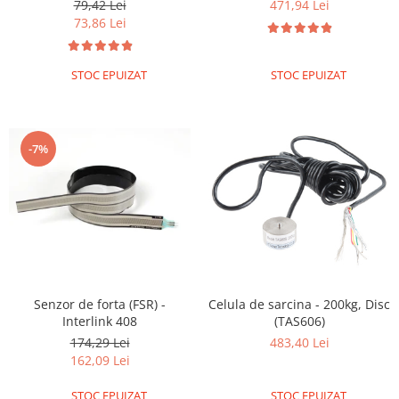
79,42 Lei
471,94 Lei
73,86 Lei
STOC EPUIZAT
STOC EPUIZAT
-7%
Senzor de forta (FSR) -
Celula de sarcina - 200kg, Disc
Interlink 408
(TAS606)
174,29 Lei
483,40 Lei
162,09 Lei
STOC EPUIZAT
STOC EPUIZAT