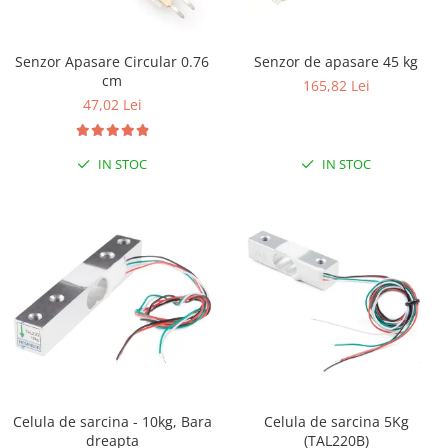
RS-232
Micro:bit
PIR
Motor 25D
Motor 37D
RS-485
Nvidia
Radar
Senzor Apasare Circular 0.76
Senzor de apasare 45 kg
Motoreductor plastic
cm
RTC
Olinuxino
Sonar
165,82 Lei
Stepper
47,02 Lei
Telecomenzi
Photon
Sunet
Sub-Micro
PIC
Tensiune
Tamiya
IN STOC
IN STOC
Platforme de dezvoltare
Termocuple
Roti si Senile
Python
Video
Rulmenti
Teensy
Vreme
Sasiu
Thing
Servomotoare
TI
Suruburi, Piulite, Conectare
Celula de sarcina - 10kg, Bara
Celula de sarcina 5Kg
dreapta
(TAL220B)