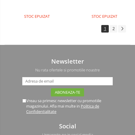
STOC EPUIZAT
STOC EPUIZAT
1
2
Newsletter
Nu rata ofertele si promotiile noastre
Vreau sa primesc newsletter cu promotiile
magazinului. Afla mai multe in
Politica de
Confidentialitate
Social
Urmareste-ne in social media