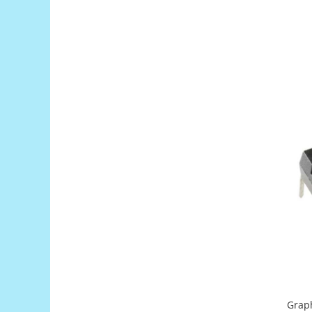
Puzzle mecanic Ugears
Organizator de chei Wunderkey
Constructor foto Mozabrick &
Qbrix
Puzzle lemn Cluebox
Jocuri de societate
Mecanice
3D Printer & CNC
Actuator
Altele
Driver
Altele
DC
Servo
Stepper
Graph