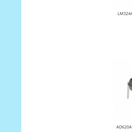
Filamente Speciale
Prusa I3 DIY Kit
LM324A
Carti
Pentru Incepatori
Kituri incepatori Arduino
Pentru Incepatori
Micro:bit
Junior Robotics
Carti
Junior Robotics
Lego Education
STEM Education
Ugears
Kit Fun
Kit Roboti
AD620AN
Cadouri