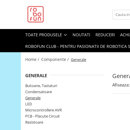
Toate Produsele
Arduino Original
TOATE PRODUSELE
NOUTATI
REDUCERI
ACHI
Arduino Compatibil
Raspberry PI
ROBOFUN CLUB - PENTRU PASIONATII DE ROBOTICA S
Raspberry PI
Home /
Componente /
Generale
Alimentare
Racire
Gener
GENERALE
Hat
Afiseaza:
Butoane, Tastaturi
Accesorii
Condensatoare
Generale
Audio
LED
Cabluri si Conectori
Microcontrollere AVR
PCB - Placute Circuit
Camera
Rezistoare
Cutii