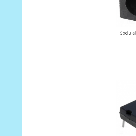
Generale
LED
Microcontrollere AVR
PCB - Placute Circuit
Soclu a
Rezistoare
Creion 3D 3Doodler
Imprimante 3D
Imprimante 3D
3Doodler
Componente
Componente
Componente E3D
Filament Premium ABS 1.75 mm
Filament Premium ABS 3 mm
Filament Premium PLA 1.75 mm