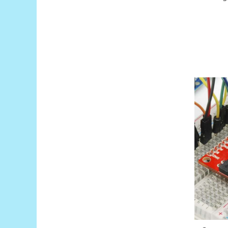
Platforme de dezvoltare
Arduino
Raspberry
.NET
Android
ARM
AVR
Espruino
Feather
Flora
FPGA
Intel
Latte Panda
Micro:bit
Nvidia