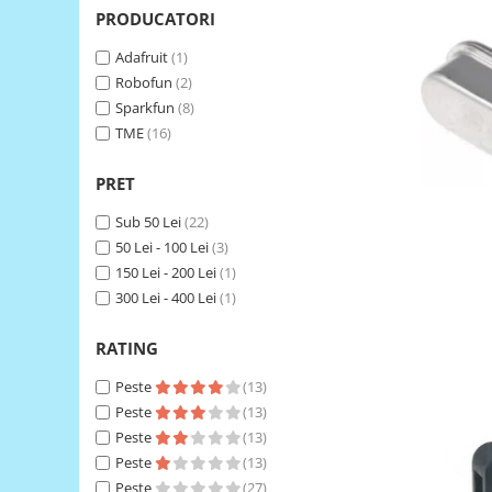
LCD
PRODUCATORI
Module
Adafruit
(1)
Adaptoare si convertoare
Robofun
(2)
Sparkfun
(8)
ADC
TME
(16)
Audio
CAN
PRET
Convertor nivel logic
Sub 50 Lei
(22)
50 Lei - 100 Lei
(3)
Convertor USB la serial
150 Lei - 200 Lei
(1)
Datalogger
300 Lei - 400 Lei
(1)
LCD
RATING
Module
Multiplexor
Peste
(13)
Peste
(13)
Radio
Peste
(13)
Releu
Peste
(13)
Peste
(27)
RS-232