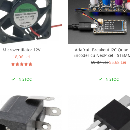
Microventilator 12V
Adafruit Breakout I2C Quad 
Encoder cu NeoPixel - STEM
18,06 Lei
Qwiic
59,87 Lei
55,68 Lei
IN STOC
IN STOC