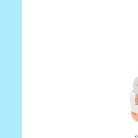
Encoder
Mecanice
Motoare
Micro Metal
Motoare
Motor 25D
Motor 37D
Motoreductor plastic
Stepper
Sub-Micro
Tamiya
Roti si Senile
Rulmenti
Sasiu
Servomotoare
Suruburi, Piulite, Conectare
S