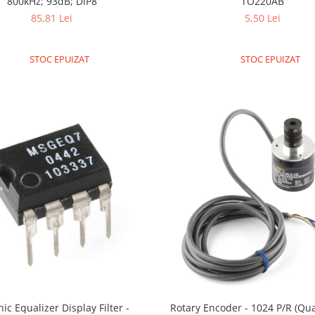
800kHz; 93dB; DIP8
TO220AB
85,81 Lei
5,50 Lei
STOC EPUIZAT
STOC EPUIZAT
ic Equalizer Display Filter -
Rotary Encoder - 1024 P/R (Qu