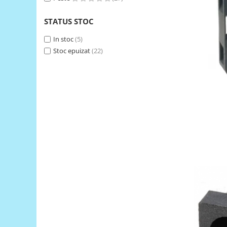
RS-485
STATUS STOC
RTC
In stoc
(5)
Telecomenzi
Stoc epuizat
(22)
Accesorii
Accesorii
Antene
Breadboard
Cabluri
Conectori
Cutii
Sticker
Componente
Butoane, Tastaturi
Condensatoare