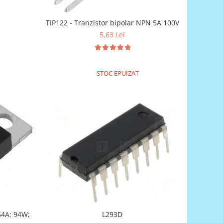
TIP122 - Tranzistor bipolar NPN 5A 100V
5,63 Lei
STOC EPUIZAT
64A; 94W;
L293D