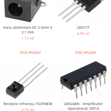
Generale
LED
Microcontrollere AVR
PCB - Placute Circuit
Soclu alimentare DC 5.5mm X
LM317T
Rezistoare
2.1 mm
4,95 Lei
1,73 Lei
Creion 3D 3Doodler
Imprimante 3D
Imprimante 3D
STOC EPUIZAT
STOC EPUIZAT
3Doodler
Componente
Componente
Componente E3D
Filament Premium ABS 1.75 mm
Filament Premium ABS 3 mm
Receptor Infrarosu TSOP4838
LM324AN - Amplificator
Filament Premium PLA 1.75 mm
Operational; DIP14
3,73 Lei