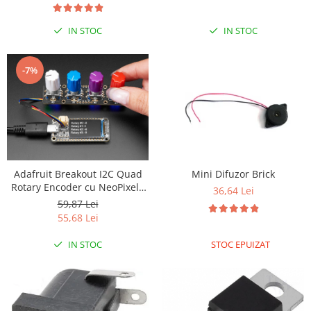
RS-485
IN STOC
IN STOC
RTC
Telecomenzi
-7%
Accesorii
Accesorii
Antene
Breadboard
Cabluri
Adafruit Breakout I2C Quad
Mini Difuzor Brick
Rotary Encoder cu NeoPixel -
Conectori
36,64 Lei
STEMMA QT / Qwiic
59,87 Lei
Cutii
55,68 Lei
Sticker
IN STOC
STOC EPUIZAT
Componente
Butoane, Tastaturi
Condensatoare