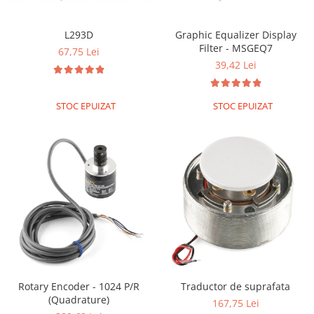
Encoder
Mecanice
L293D
Graphic Equalizer Display
Motoare
Filter - MSGEQ7
67,75 Lei
39,42 Lei
Micro Metal
Motoare
Motor 25D
STOC EPUIZAT
STOC EPUIZAT
Motor 37D
Motoreductor plastic
Stepper
Sub-Micro
Tamiya
Roti si Senile
Rulmenti
Sasiu
Servomotoare
Rotary Encoder - 1024 P/R
Traductor de suprafata
Suruburi, Piulite, Conectare
(Quadrature)
167,75 Lei