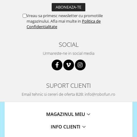
Surse de alimentare
Acumulatori
Vreau sa primesc newsletter cu promotiile
magazinului. Afla mai multe in
Politica de
Alimentatoare
Confidentialitate
Altele
Baterii
SOCIAL
Incarcator
Urmareste-ne in social media
Regulator Step-Down
Regulator Step-Down Step-Up
Regulator Step-Up
SUPORT CLIENTI
Solar
Email tehnic si cereri de oferta B2B: info@robofun.ro
Stabilizator tensiune
Surse de alimentare
MAGAZINUL MEU
Wireless
2.4Ghz
INFO CLIENTI
433Mhz