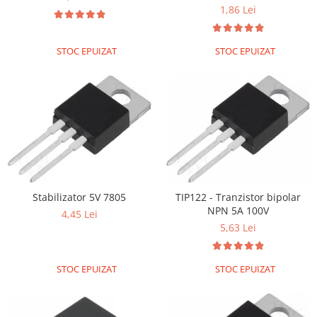
Filamente Speciale
1,86 Lei
Prusa I3 DIY Kit
Carti
STOC EPUIZAT
STOC EPUIZAT
Pentru Incepatori
Kituri incepatori Arduino
Pentru Incepatori
Micro:bit
Junior Robotics
Carti
Junior Robotics
Stabilizator 5V 7805
TIP122 - Tranzistor bipolar
Lego Education
NPN 5A 100V
4,45 Lei
5,63 Lei
STEM Education
Ugears
STOC EPUIZAT
STOC EPUIZAT
Kit Fun
Kit Roboti
Cadouri