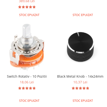
389,68 Lei
Platforme de dezvoltare
Arduino
STOC EPUIZAT
STOC EPUIZAT
Raspberry
.NET
Android
ARM
AVR
Espruino
Feather
Flora
FPGA
Switch Rotativ - 10 Pozitii
Black Metal Knob - 14x24mm
18,06 Lei
10,37 Lei
Intel
Latte Panda
Micro:bit
STOC EPUIZAT
STOC EPUIZAT
Nvidia