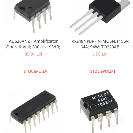
Puzzle mecanic Ugears
Organizator de chei Wunderkey
Constructor foto Mozabrick &
Qbrix
Puzzle lemn Cluebox
IRFZ48NPBF - N-MOSFET; 55V;
AD620ANZ - Amplificator
64A; 94W; TO220AB
Operational; 800kHz; 93dB;
Jocuri de societate
DIP8
5,50 Lei
85,81 Lei
Mecanice
3D Printer & CNC
STOC EPUIZAT
STOC EPUIZAT
Actuator
Altele
Driver
Altele
DC
Servo
Stepper