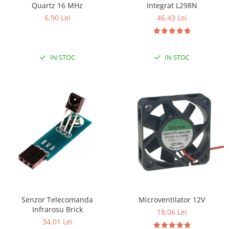
Quartz 16 MHz
Integrat L298N
LCD
6,90 Lei
46,43 Lei
Module
Adaptoare si convertoare
ADC
IN STOC
IN STOC
Audio
CAN
Convertor nivel logic
Convertor USB la serial
Datalogger
LCD
Module
Multiplexor
Radio
Senzor Telecomanda
Microventilator 12V
Infrarosu Brick
Releu
18,06 Lei
34,01 Lei
RS-232