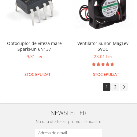
ID
IMU
Infrarosu
Laser
Lichide
Optocuplor de viteza mare
Ventilator Sunon MagLev
Lumina
SparkFun 6N137
5VDC
9,31 Lei
23,01 Lei
Magnetic
PIR
STOC EPUIZAT
STOC EPUIZAT
Radar
Sonar
1
2
Sunet
Tensiune
NEWSLETTER
Termocuple
Nu rata ofertele si promotiile noastre
Video
Vreme