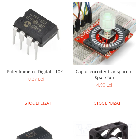
Olinuxino
Photon
PIC
Platforme de dezvoltare
Python
Teensy
Thing
Potentiometru Digital - 10K
Capac encoder transparent
TI
SparkFun
10,37 Lei
Senzori
4,90 Lei
Accelerometru
Biometric
STOC EPUIZAT
STOC EPUIZAT
Curent
Forta
Giroscop