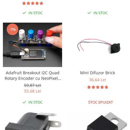
IN STOC
IN STOC
-7%
Adafruit Breakout I2C Quad
Mini Difuzor Brick
Rotary Encoder cu NeoPixel -
36,64 Lei
STEMMA QT / Qwiic
59,87 Lei
55,68 Lei
IN STOC
STOC EPUIZAT