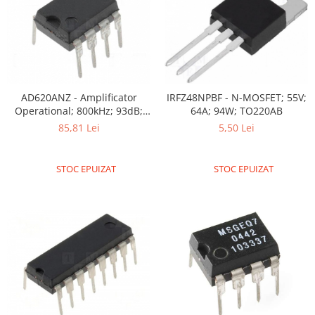
IRFZ48NPBF - N-MOSFET; 55V;
AD620ANZ - Amplificator
64A; 94W; TO220AB
Operational; 800kHz; 93dB;
DIP8
5,50 Lei
85,81 Lei
STOC EPUIZAT
STOC EPUIZAT