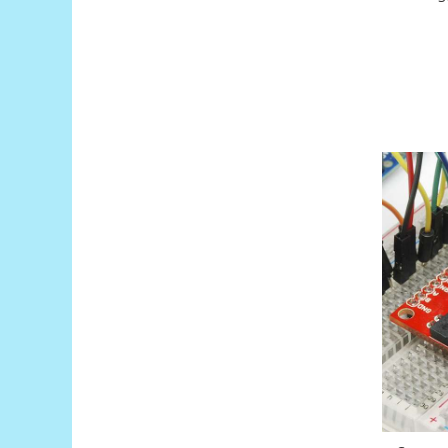
Platforme de dezvoltare
Arduino
Raspberry
.NET
Android
ARM
AVR
Espruino
Feather
Flora
FPGA
Intel
Latte Panda
Micro:bit
Nvidia