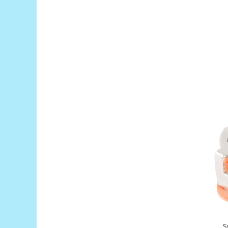
Encoder
Mecanice
Motoare
Micro Metal
Motoare
Motor 25D
Motor 37D
Motoreductor plastic
Stepper
Sub-Micro
Tamiya
Roti si Senile
Rulmenti
Sasiu
Servomotoare
Suruburi, Piulite, Conectare
S