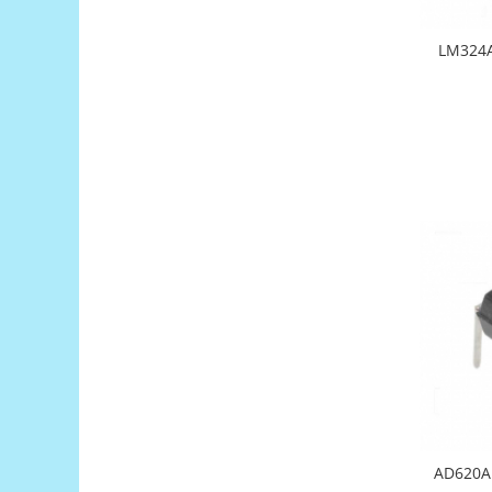
Filamente Speciale
Prusa I3 DIY Kit
LM324A
Carti
Pentru Incepatori
Kituri incepatori Arduino
Pentru Incepatori
Micro:bit
Junior Robotics
Carti
Junior Robotics
Lego Education
STEM Education
Ugears
Kit Fun
Kit Roboti
AD620AN
Cadouri