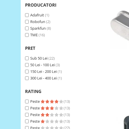
LCD
PRODUCATORI
Module
Adafruit
(1)
Adaptoare si convertoare
Robofun
(2)
Sparkfun
(8)
ADC
TME
(16)
Audio
CAN
PRET
Convertor nivel logic
Sub 50 Lei
(22)
50 Lei - 100 Lei
(3)
Convertor USB la serial
150 Lei - 200 Lei
(1)
Datalogger
300 Lei - 400 Lei
(1)
LCD
RATING
Module
Multiplexor
Peste
(13)
Peste
(13)
Radio
Peste
(13)
Releu
Peste
(13)
Peste
(27)
RS-232