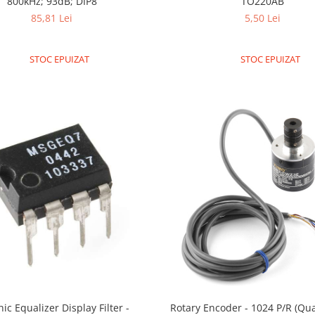
800kHz; 93dB; DIP8
TO220AB
85,81 Lei
5,50 Lei
STOC EPUIZAT
STOC EPUIZAT
ic Equalizer Display Filter -
Rotary Encoder - 1024 P/R (Qu