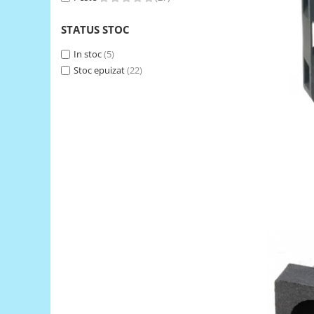
RS-485
STATUS STOC
RTC
In stoc
(5)
Telecomenzi
Stoc epuizat
(22)
Accesorii
Accesorii
Antene
Breadboard
Cabluri
Conectori
Cutii
Sticker
Componente
Butoane, Tastaturi
Condensatoare