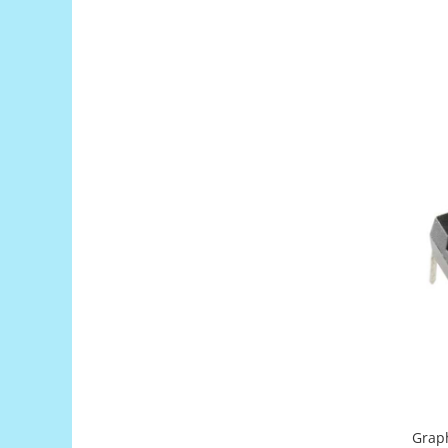
Puzzle mecanic Ugears
Organizator de chei Wunderkey
Constructor foto Mozabrick &
Qbrix
Puzzle lemn Cluebox
Jocuri de societate
Mecanice
3D Printer & CNC
Actuator
Altele
Driver
Altele
DC
Servo
Stepper
Graph