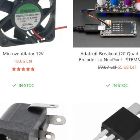
Microventilator 12V
Adafruit Breakout I2C Quad 
Encoder cu NeoPixel - STEM
18,06 Lei
Qwiic
59,87 Lei
55,68 Lei
IN STOC
IN STOC