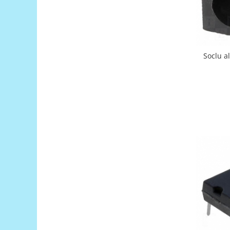
Generale
LED
Microcontrollere AVR
PCB - Placute Circuit
Soclu a
Rezistoare
Creion 3D 3Doodler
Imprimante 3D
Imprimante 3D
3Doodler
Componente
Componente
Componente E3D
Filament Premium ABS 1.75 mm
Filament Premium ABS 3 mm
Filament Premium PLA 1.75 mm