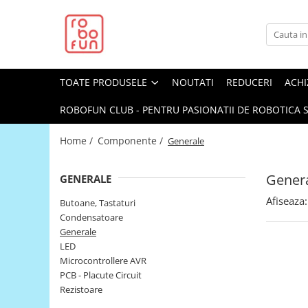
Toate Produsele
Arduino Original
TOATE PRODUSELE
NOUTATI
REDUCERI
ACHI
Arduino Compatibil
Raspberry PI
ROBOFUN CLUB - PENTRU PASIONATII DE ROBOTICA S
Raspberry PI
Home /
Componente /
Generale
Alimentare
Racire
Gener
GENERALE
Hat
Afiseaza:
Butoane, Tastaturi
Accesorii
Condensatoare
Generale
Audio
LED
Cabluri si Conectori
Microcontrollere AVR
PCB - Placute Circuit
Camera
Rezistoare
Cutii