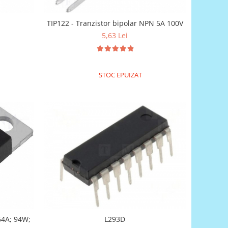
TIP122 - Tranzistor bipolar NPN 5A 100V
5,63 Lei
STOC EPUIZAT
64A; 94W;
L293D