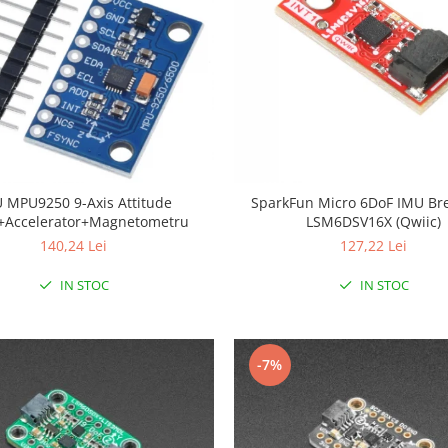
ttitude
SparkFun Micro 6DoF IMU Bre
+Accelerator+Magnetometru
LSM6DSV16X (Qwiic)
140,24 Lei
127,22 Lei
IN STOC
IN STOC
-7%