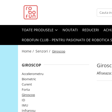
Toate Produsele
Arduino Original
TOATE PRODUSELE
NOUTATI
REDUCERI
ACHI
Arduino Compatibil
Raspberry PI
ROBOFUN CLUB - PENTRU PASIONATII DE ROBOTICA S
Raspberry PI
Home /
Senzori /
Giroscop
Alimentare
Racire
Giros
GIROSCOP
Hat
Afiseaza:
Accelerometru
Accesorii
Biometric
Curent
Audio
Forta
Cabluri si Conectori
Giroscop
ID
Camera
IMU
Cutii
Infrarosu