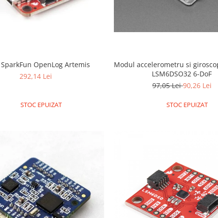
 SparkFun OpenLog Artemis
Modul accelerometru si girosco
LSM6DSO32 6-DoF
292,14 Lei
97,05 Lei
90,26 Lei
STOC EPUIZAT
STOC EPUIZAT