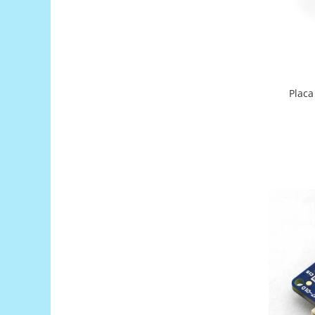
Filamente Speciale
Prusa I3 DIY Kit
Carti
Pentru Incepatori
Kituri incepatori Arduino
Placa
Pentru Incepatori
Micro:bit
Junior Robotics
Carti
Junior Robotics
Lego Education
STEM Education
Ugears
Kit Fun
Kit Roboti
Cadouri