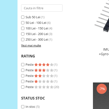
RS-485
RTC
Sub 50 Lei
(1)
Telecomenzi
50 Lei - 100 Lei
(6)
100 Lei - 150 Lei
(4)
Accesorii
150 Lei - 200 Lei
(3)
Accesorii
250 Lei - 300 Lei
(1)
Antene
Vezi mai multe
IMU MPU9250 9-Axis A
Breadboard
+Gyro
RATING
Cabluri
Peste
(1)
Conectori
Peste
(1)
Cutii
Peste
(1)
Sticker
Peste
(1)
Peste
(20)
-7%
Componente
Butoane, Tastaturi
STATUS STOC
Condensatoare
In stoc
(5)