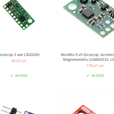
iroscop 3 axe L3GD20H
MinIMU-9 v5 Giroscop, Acceler
Magnetometru (LSM6DS33, LI
49,53 Lei
178,61 Lei
IN STOC
IN STOC