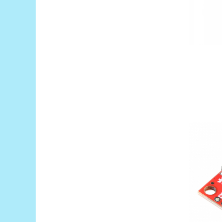
Encoder
Mecanice
Motoare
Micro Metal
Motoare
Motor 25D
Motor 37D
Motoreductor plastic
Stepper
Sub-Micro
Tamiya
Roti si Senile
Rulmenti
Sasiu
Servomotoare
Suruburi, Piulite, Conectare