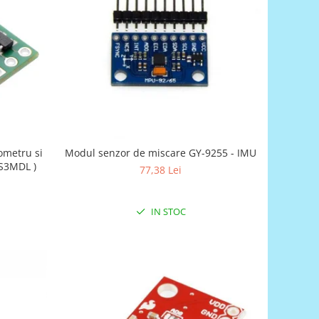
ometru si
Modul senzor de miscare GY-9255 - IMU
S3MDL )
77,38 Lei
IN STOC