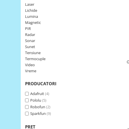
Laser
LCD
Lichide
Module
Lumina
Adaptoare si convertoare
Magnetic
PIR
ADC
Radar
Audio
Sonar
Sunet
CAN
Tensiune
Convertor nivel logic
Termocuple
G
Video
Convertor USB la serial
Vreme
Datalogger
PRODUCATORI
LCD
Module
Adafruit
(4)
Pololu
(5)
Multiplexor
Robofun
(2)
Radio
Sparkfun
(9)
Releu
PRET
RS-232