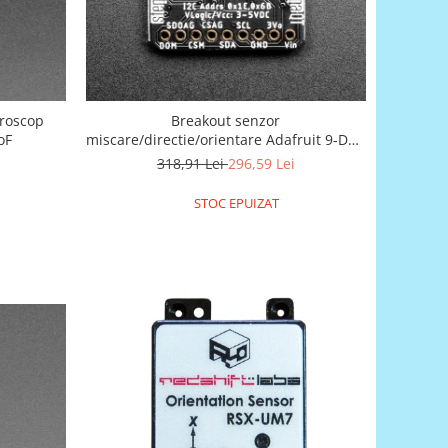
iroscop
Breakout senzor
oF
miscare/directie/orientare Adafruit 9-DOF
LSM9DS1
318,91 Lei
296,59 Lei
STOC EPUIZAT