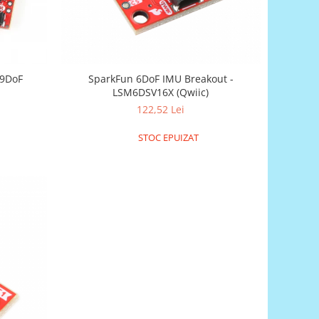
 9DoF
SparkFun 6DoF IMU Breakout -
LSM6DSV16X (Qwiic)
122,52 Lei
STOC EPUIZAT