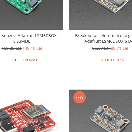
t senzori Adafruit LSM6DSOX +
Breakout accelerometru si g
LIS3MDL
Adafruit LSM6DSOX 6 D
159,25 Lei
148,10 Lei
95,39 Lei
88,71 Lei
STOC EPUIZAT
STOC EPUIZAT
-7%