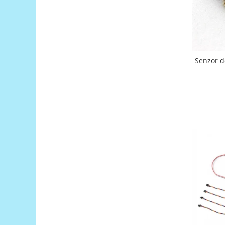
Puzzle mecanic Ugears
Organizator de chei Wunderkey
Constructor foto Mozabrick &
Qbrix
Senzor d
Puzzle lemn Cluebox
Jocuri de societate
Mecanice
3D Printer & CNC
Actuator
Altele
Driver
Altele
DC
Servo
Stepper