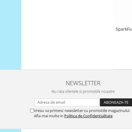
Platforme de dezvoltare
Arduino
Raspberry
.NET
SparkFu
Android
ARM
AVR
Espruino
Feather
NEWSLETTER
Flora
Nu rata ofertele si promotiile noastre
FPGA
Intel
Latte Panda
Vreau sa primesc newsletter cu promotiile magazinului.
Afla mai multe in
Politica de Confidentialitate
Micro:bit
Nvidia