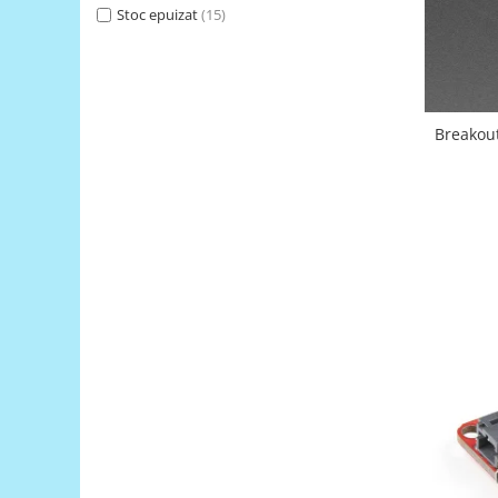
Generale
Stoc epuizat
(15)
LED
Microcontrollere AVR
PCB - Placute Circuit
Breakou
Rezistoare
Creion 3D 3Doodler
Imprimante 3D
Imprimante 3D
3Doodler
Componente
Componente
Componente E3D
Filament Premium ABS 1.75 mm
Filament Premium ABS 3 mm
Filament Premium PLA 1.75 mm