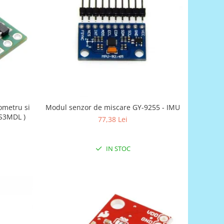
ometru si
Modul senzor de miscare GY-9255 - IMU
S3MDL )
77,38 Lei
IN STOC