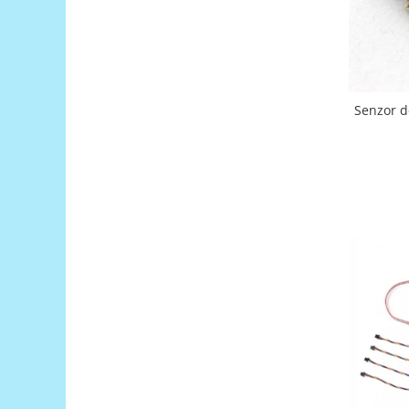
Puzzle mecanic Ugears
Organizator de chei Wunderkey
Constructor foto Mozabrick &
Qbrix
Senzor d
Puzzle lemn Cluebox
Jocuri de societate
Mecanice
3D Printer & CNC
Actuator
Altele
Driver
Altele
DC
Servo
Stepper