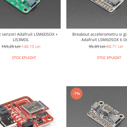
t senzori Adafruit LSM6DSOX +
Breakout accelerometru si g
LIS3MDL
Adafruit LSM6DSOX 6 D
159,25 Lei
148,10 Lei
95,39 Lei
88,71 Lei
STOC EPUIZAT
STOC EPUIZAT
-7%