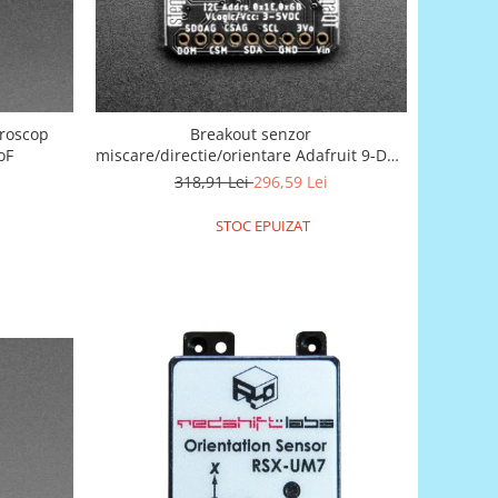
iroscop
Breakout senzor
oF
miscare/directie/orientare Adafruit 9-DOF
LSM9DS1
318,91 Lei
296,59 Lei
STOC EPUIZAT