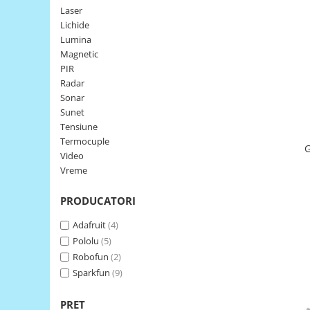
Laser
LCD
Lichide
Module
Lumina
Adaptoare si convertoare
Magnetic
PIR
ADC
Radar
Audio
Sonar
Sunet
CAN
Tensiune
Convertor nivel logic
Termocuple
G
Video
Convertor USB la serial
Vreme
Datalogger
PRODUCATORI
LCD
Module
Adafruit
(4)
Pololu
(5)
Multiplexor
Robofun
(2)
Radio
Sparkfun
(9)
Releu
PRET
RS-232