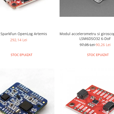
 SparkFun OpenLog Artemis
Modul accelerometru si girosco
LSM6DSO32 6-DoF
292,14 Lei
97,05 Lei
90,26 Lei
STOC EPUIZAT
STOC EPUIZAT