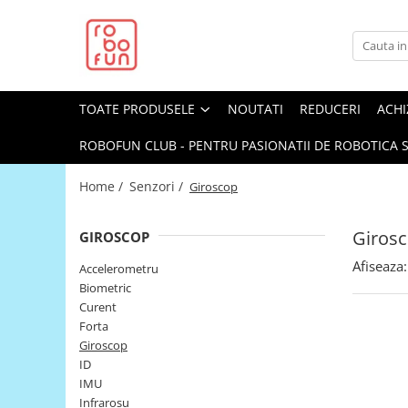
Toate Produsele
Arduino Original
TOATE PRODUSELE
NOUTATI
REDUCERI
ACHI
Arduino Compatibil
Raspberry PI
ROBOFUN CLUB - PENTRU PASIONATII DE ROBOTICA S
Raspberry PI
Home /
Senzori /
Giroscop
Alimentare
Racire
Giros
GIROSCOP
Hat
Afiseaza:
Accelerometru
Accesorii
Biometric
Curent
Audio
Forta
Cabluri si Conectori
Giroscop
ID
Camera
IMU
Cutii
Infrarosu