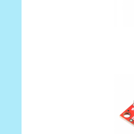
Encoder
Mecanice
Motoare
Micro Metal
Motoare
Motor 25D
Motor 37D
Motoreductor plastic
Stepper
Sub-Micro
Tamiya
Roti si Senile
Rulmenti
Sasiu
Servomotoare
Suruburi, Piulite, Conectare