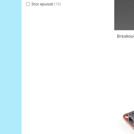
Generale
Stoc epuizat
(15)
LED
Microcontrollere AVR
PCB - Placute Circuit
Breakou
Rezistoare
Creion 3D 3Doodler
Imprimante 3D
Imprimante 3D
3Doodler
Componente
Componente
Componente E3D
Filament Premium ABS 1.75 mm
Filament Premium ABS 3 mm
Filament Premium PLA 1.75 mm