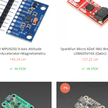
ttitude
SparkFun Micro 6DoF IMU Bre
+Accelerator+Magnetometru
LSM6DSV16X (Qwiic)
140,24 Lei
127,22 Lei
IN STOC
IN STOC
-7%