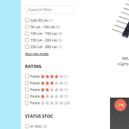
RS-485
RTC
Sub 50 Lei
(1)
Telecomenzi
50 Lei - 100 Lei
(6)
100 Lei - 150 Lei
(4)
Accesorii
150 Lei - 200 Lei
(3)
Accesorii
250 Lei - 300 Lei
(1)
Antene
Vezi mai multe
IMU MPU9250 9-Axis A
Breadboard
+Gyro
RATING
Cabluri
Peste
(1)
Conectori
Peste
(1)
Cutii
Peste
(1)
Sticker
Peste
(1)
Peste
(20)
-7%
Componente
Butoane, Tastaturi
STATUS STOC
Condensatoare
In stoc
(5)