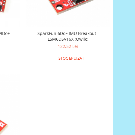
 9DoF
SparkFun 6DoF IMU Breakout -
LSM6DSV16X (Qwiic)
122,52 Lei
STOC EPUIZAT