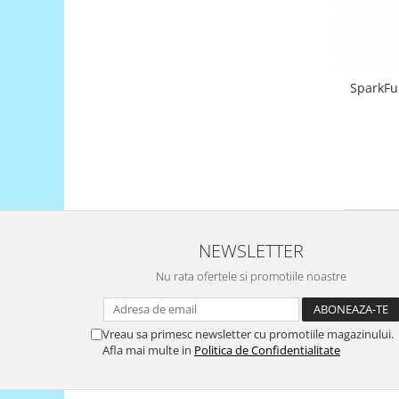
Platforme de dezvoltare
Arduino
Raspberry
.NET
SparkFu
Android
ARM
AVR
Espruino
Feather
NEWSLETTER
Flora
Nu rata ofertele si promotiile noastre
FPGA
Intel
Latte Panda
Vreau sa primesc newsletter cu promotiile magazinului.
Afla mai multe in
Politica de Confidentialitate
Micro:bit
Nvidia