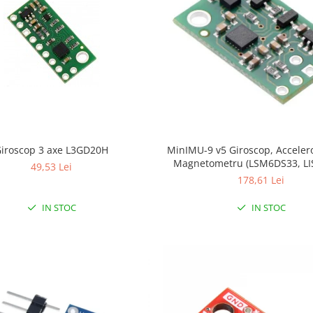
iroscop 3 axe L3GD20H
MinIMU-9 v5 Giroscop, Acceler
Magnetometru (LSM6DS33, LI
49,53 Lei
178,61 Lei
IN STOC
IN STOC