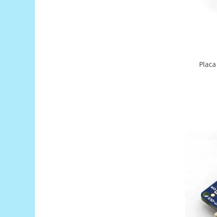
Filamente Speciale
Prusa I3 DIY Kit
Carti
Pentru Incepatori
Kituri incepatori Arduino
Placa
Pentru Incepatori
Micro:bit
Junior Robotics
Carti
Junior Robotics
Lego Education
STEM Education
Ugears
Kit Fun
Kit Roboti
Cadouri