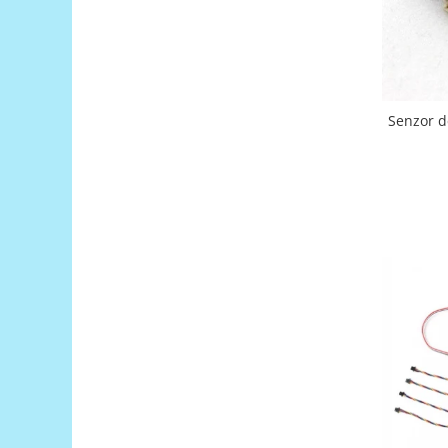
Puzzle mecanic Ugears
Organizator de chei Wunderkey
Constructor foto Mozabrick &
Qbrix
Senzor d
Puzzle lemn Cluebox
Jocuri de societate
Mecanice
3D Printer & CNC
Actuator
Altele
Driver
Altele
DC
Servo
Stepper