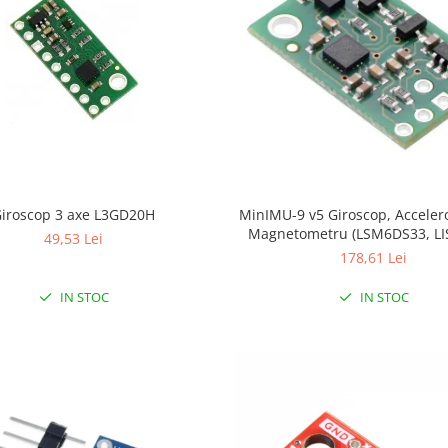
iroscop 3 axe L3GD20H
MinIMU-9 v5 Giroscop, Acceler
Magnetometru (LSM6DS33, LI
49,53 Lei
178,61 Lei
IN STOC
IN STOC