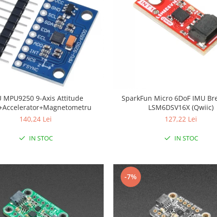
ttitude
SparkFun Micro 6DoF IMU Bre
+Accelerator+Magnetometru
LSM6DSV16X (Qwiic)
140,24 Lei
127,22 Lei
IN STOC
IN STOC
-7%