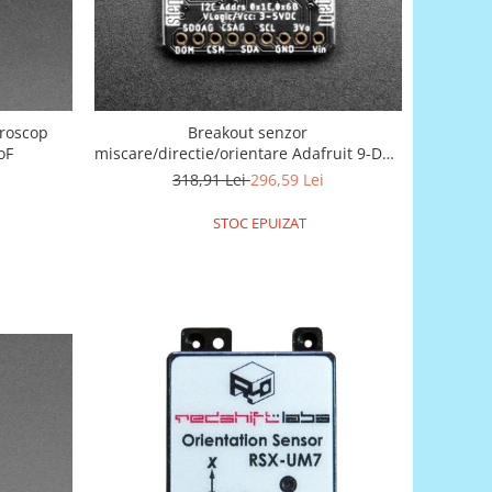
iroscop
Breakout senzor
oF
miscare/directie/orientare Adafruit 9-DOF
LSM9DS1
318,91 Lei
296,59 Lei
STOC EPUIZAT