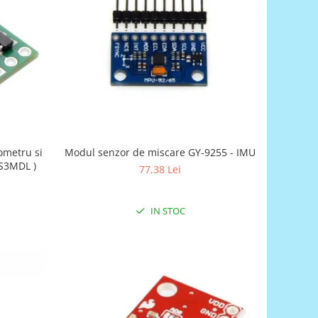
ometru si
Modul senzor de miscare GY-9255 - IMU
S3MDL )
77,38 Lei
IN STOC