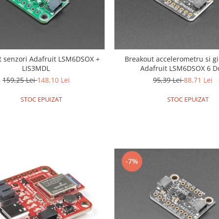
t senzori Adafruit LSM6DSOX +
Breakout accelerometru si g
LIS3MDL
Adafruit LSM6DSOX 6 D
159,25 Lei
148,10 Lei
95,39 Lei
88,71 Lei
STOC EPUIZAT
STOC EPUIZAT
-7%