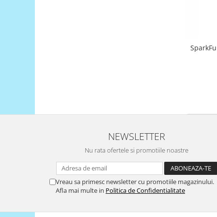
Platforme de dezvoltare
Arduino
Raspberry
.NET
SparkFu
Android
ARM
AVR
Espruino
Feather
NEWSLETTER
Flora
Nu rata ofertele si promotiile noastre
FPGA
Intel
Latte Panda
Vreau sa primesc newsletter cu promotiile magazinului.
Afla mai multe in
Politica de Confidentialitate
Micro:bit
Nvidia