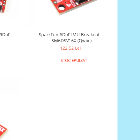
 9DoF
SparkFun 6DoF IMU Breakout -
LSM6DSV16X (Qwiic)
122,52 Lei
STOC EPUIZAT