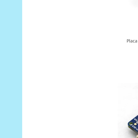
Filamente Speciale
Prusa I3 DIY Kit
Carti
Pentru Incepatori
Kituri incepatori Arduino
Placa
Pentru Incepatori
Micro:bit
Junior Robotics
Carti
Junior Robotics
Lego Education
STEM Education
Ugears
Kit Fun
Kit Roboti
Cadouri