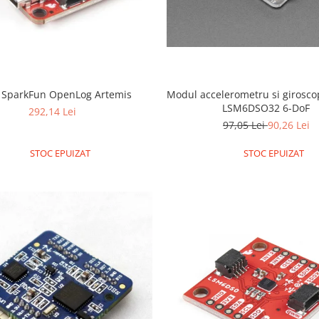
 SparkFun OpenLog Artemis
Modul accelerometru si girosco
LSM6DSO32 6-DoF
292,14 Lei
97,05 Lei
90,26 Lei
STOC EPUIZAT
STOC EPUIZAT