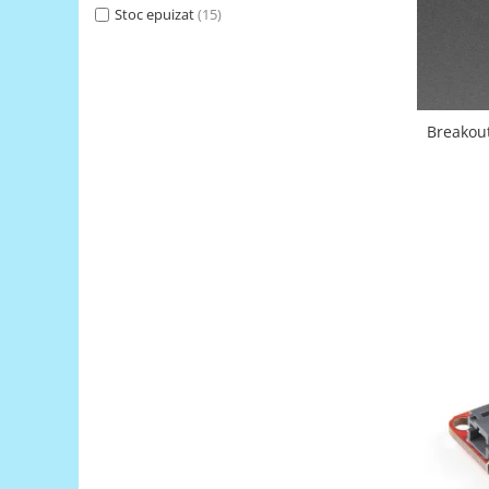
Generale
Stoc epuizat
(15)
LED
Microcontrollere AVR
PCB - Placute Circuit
Breakou
Rezistoare
Creion 3D 3Doodler
Imprimante 3D
Imprimante 3D
3Doodler
Componente
Componente
Componente E3D
Filament Premium ABS 1.75 mm
Filament Premium ABS 3 mm
Filament Premium PLA 1.75 mm