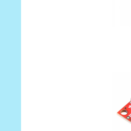
Encoder
Mecanice
Motoare
Micro Metal
Motoare
Motor 25D
Motor 37D
Motoreductor plastic
Stepper
Sub-Micro
Tamiya
Roti si Senile
Rulmenti
Sasiu
Servomotoare
Suruburi, Piulite, Conectare