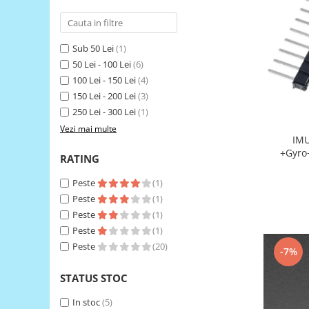
RS-485
RTC
Sub 50 Lei
(1)
Telecomenzi
50 Lei - 100 Lei
(6)
100 Lei - 150 Lei
(4)
Accesorii
150 Lei - 200 Lei
(3)
Accesorii
250 Lei - 300 Lei
(1)
Antene
Vezi mai multe
IMU MPU9250 9-Axis A
Breadboard
+Gyro
RATING
Cabluri
Peste
(1)
Conectori
Peste
(1)
Cutii
Peste
(1)
Sticker
Peste
(1)
Peste
(20)
-7%
Componente
Butoane, Tastaturi
STATUS STOC
Condensatoare
In stoc
(5)