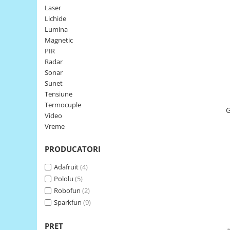
Laser
LCD
Lichide
Module
Lumina
Adaptoare si convertoare
Magnetic
PIR
ADC
Radar
Audio
Sonar
Sunet
CAN
Tensiune
Convertor nivel logic
Termocuple
G
Video
Convertor USB la serial
Vreme
Datalogger
PRODUCATORI
LCD
Module
Adafruit
(4)
Pololu
(5)
Multiplexor
Robofun
(2)
Radio
Sparkfun
(9)
Releu
PRET
RS-232