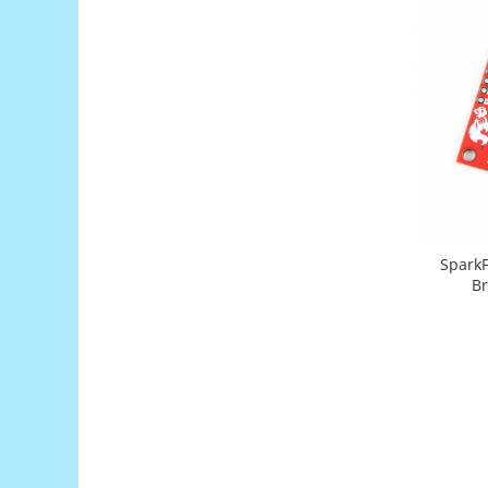
Puzzle mecanic Ugears
Organizator de chei Wunderkey
Constructor foto Mozabrick &
Qbrix
Puzzle lemn Cluebox
Jocuri de societate
Mecanice
3D Printer & CNC
Spark
Actuator
Br
Altele
Driver
Altele
DC
Servo
Stepper