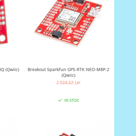
Q (Qwiic)
Breakout SparkFun GPS-RTK NEO-M8P-2
(Qwiic)
2.024,62 Lei
IN STOC