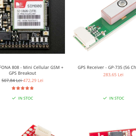
 FONA 808 - Mini Cellular GSM +
GPS Receiver - GP-735 (56 C
GPS Breakout
283,65 Lei
507,84 Lei
472,29 Lei
IN STOC
IN STOC