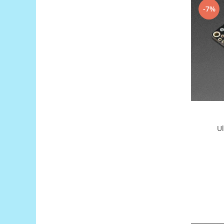
Platforme de dezvoltare
-7%
Arduino
Raspberry
.NET
Android
ARM
AVR
Espruino
Feather
U
Flora
FPGA
Intel
Latte Panda
Micro:bit
Nvidia