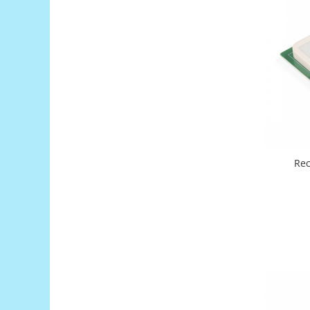
Filamente Speciale
Prusa I3 DIY Kit
Carti
Pentru Incepatori
Kituri incepatori Arduino
Pentru Incepatori
Micro:bit
Junior Robotics
Carti
Re
Junior Robotics
Lego Education
STEM Education
Ugears
Kit Fun
Kit Roboti
Cadouri