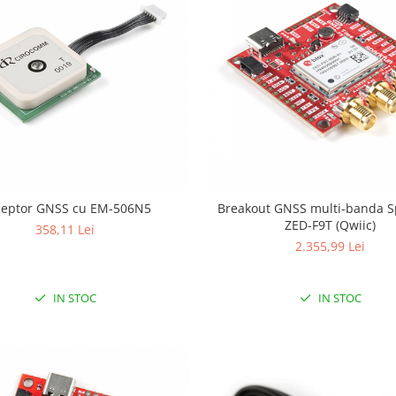
ceptor GNSS cu EM-506N5
Breakout GNSS multi-banda 
ZED-F9T (Qwiic)
358,11 Lei
2.355,99 Lei
IN STOC
IN STOC