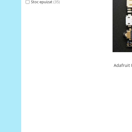
Stoc epuizat
(35)
RS-485
RTC
Telecomenzi
Accesorii
Accesorii
Antene
Breadboard
Adafruit
Cabluri
Conectori
Cutii
Sticker
Componente
Butoane, Tastaturi
Condensatoare