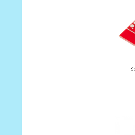
Generale
LED
Microcontrollere AVR
PCB - Placute Circuit
Rezistoare
Creion 3D 3Doodler
Imprimante 3D
Imprimante 3D
S
3Doodler
Componente
Componente
Componente E3D
Filament Premium ABS 1.75 mm
Filament Premium ABS 3 mm
Filament Premium PLA 1.75 mm