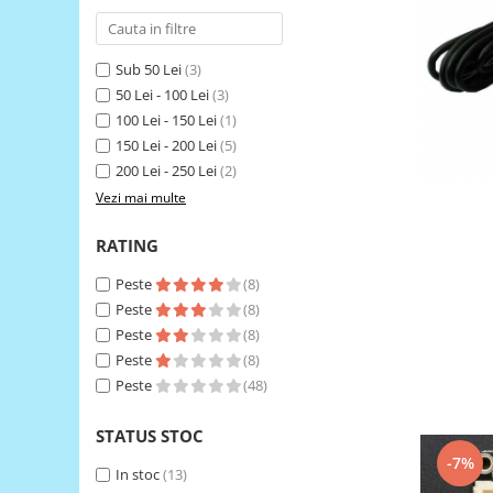
LCD
Module
Sub 50 Lei
(3)
Adaptoare si convertoare
50 Lei - 100 Lei
(3)
ADC
100 Lei - 150 Lei
(1)
150 Lei - 200 Lei
(5)
Audio
200 Lei - 250 Lei
(2)
CAN
Vezi mai multe
Convertor nivel logic
RATING
Convertor USB la serial
Peste
(8)
Datalogger
Peste
(8)
LCD
Peste
(8)
Module
Peste
(8)
Peste
(48)
Multiplexor
Radio
STATUS STOC
Releu
-7%
In stoc
(13)
RS-232