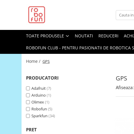
Toate Produsele
Arduino Original
TOATE PRODUSELE
NOUTATI
REDUCERI
ACHI
Arduino Compatibil
Raspberry PI
ROBOFUN CLUB - PENTRU PASIONATII DE ROBOTICA S
Raspberry PI
Home /
GPS
Alimentare
Racire
GPS
PRODUCATORI
Hat
Afiseaza:
Adafruit
(7)
Accesorii
Arduino
(1)
Audio
Olimex
(1)
Robofun
(5)
Cabluri si Conectori
Sparkfun
(34)
Camera
PRET
Cutii