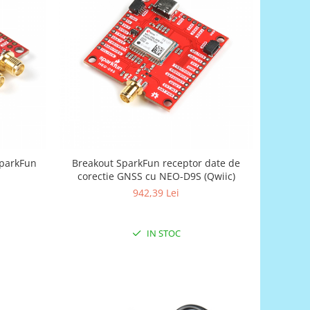
SparkFun
Breakout SparkFun receptor date de
corectie GNSS cu NEO-D9S (Qwiic)
942,39 Lei
IN STOC