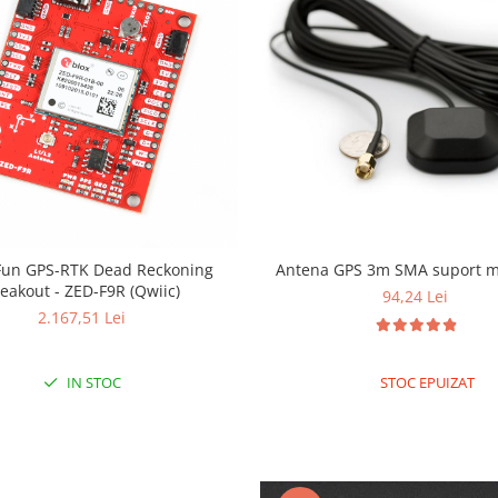
Fun GPS-RTK Dead Reckoning
Antena GPS 3m SMA suport m
eakout - ZED-F9R (Qwiic)
94,24 Lei
2.167,51 Lei
IN STOC
STOC EPUIZAT