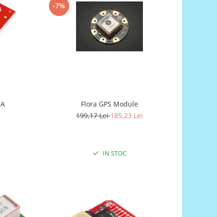
-7%
Flora GPS Module
MA
199,17 Lei
185,23 Lei
IN STOC