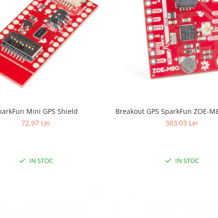
parkFun Mini GPS Shield
Breakout GPS SparkFun ZOE-M8
72,97 Lei
383,03 Lei
IN STOC
IN STOC