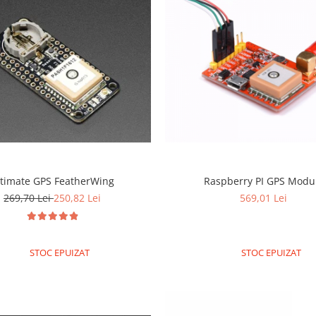
ltimate GPS FeatherWing
Raspberry PI GPS Modu
269,70 Lei
250,82 Lei
569,01 Lei
STOC EPUIZAT
STOC EPUIZAT