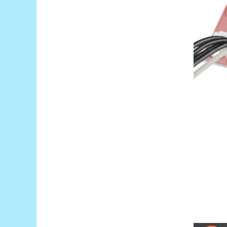
Encoder
Mecanice
Motoare
Micro Metal
Motoare
Motor 25D
Motor 37D
Motoreductor plastic
Stepper
Sub-Micro
Tamiya
Roti si Senile
Rulmenti
Sasiu
Servomotoare
Suruburi, Piulite, Conectare