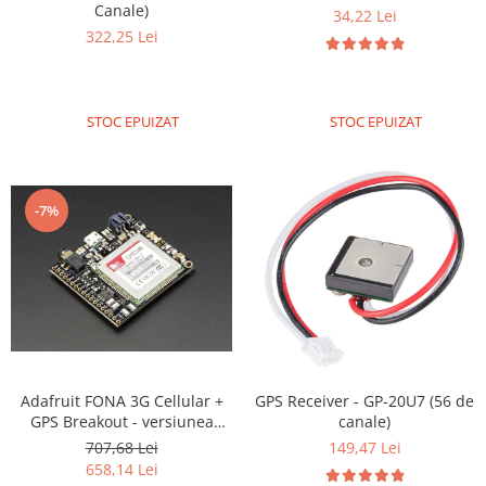
Canale)
34,22 Lei
322,25 Lei
STOC EPUIZAT
STOC EPUIZAT
-7%
Adafruit FONA 3G Cellular +
GPS Receiver - GP-20U7 (56 de
GPS Breakout - versiunea
canale)
Europeana
707,68 Lei
149,47 Lei
658,14 Lei