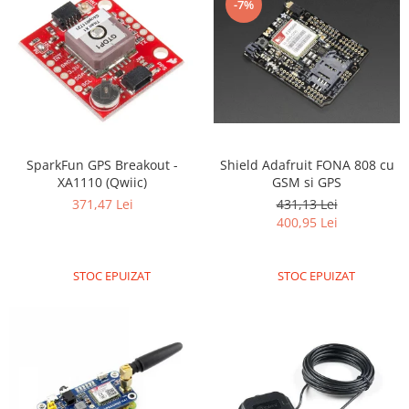
-7%
SparkFun GPS Breakout -
Shield Adafruit FONA 808 cu
XA1110 (Qwiic)
GSM si GPS
371,47 Lei
431,13 Lei
400,95 Lei
STOC EPUIZAT
STOC EPUIZAT