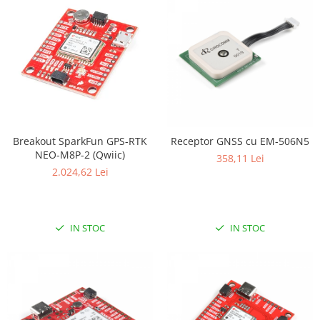
Breakout SparkFun GPS-RTK
Receptor GNSS cu EM-506N5
NEO-M8P-2 (Qwiic)
358,11 Lei
2.024,62 Lei
IN STOC
IN STOC