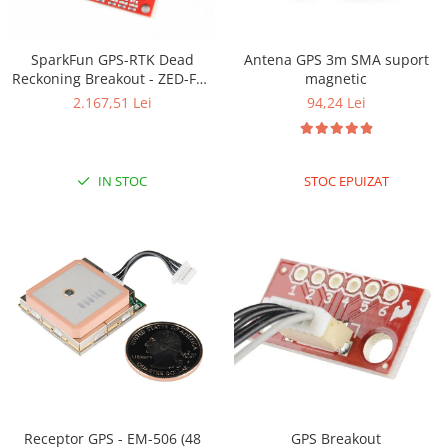
SparkFun GPS-RTK Dead
Antena GPS 3m SMA suport
Reckoning Breakout - ZED-F9R
magnetic
(Qwiic)
2.167,51 Lei
94,24 Lei
IN STOC
STOC EPUIZAT
Receptor GPS - EM-506 (48
GPS Breakout