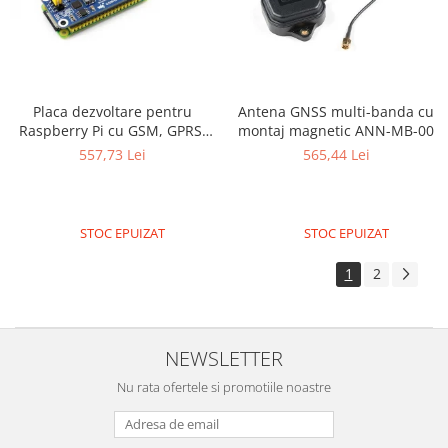
Placa dezvoltare pentru
Antena GNSS multi-banda cu
Raspberry Pi cu GSM, GPRS,
montaj magnetic ANN-MB-00
GPS, Bluetooth
557,73 Lei
565,44 Lei
STOC EPUIZAT
STOC EPUIZAT
1
2
NEWSLETTER
Nu rata ofertele si promotiile noastre