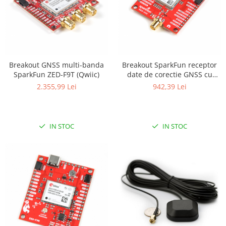
Breakout GNSS multi-banda
Breakout SparkFun receptor
SparkFun ZED-F9T (Qwiic)
date de corectie GNSS cu
NEO-D9S (Qwiic)
2.355,99 Lei
942,39 Lei
IN STOC
IN STOC