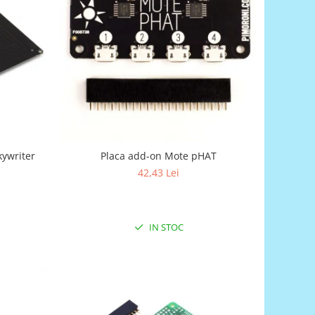
kywriter
Placa add-on Mote pHAT
42,43 Lei
IN STOC