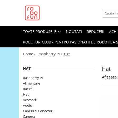
Toate Produsele
Arduino Original
TOATE PRODUSELE
NOUTATI
REDUCERI
ACHI
Arduino Compatibil
Raspberry PI
ROBOFUN CLUB - PENTRU PASIONATII DE ROBOTICA S
Raspberry PI
Home /
Raspberry PI /
Hat
Alimentare
Racire
Hat
HAT
Hat
Afiseaza:
Raspberry PI
Accesorii
Alimentare
Racire
Audio
Hat
Cabluri si Conectori
Accesorii
Audio
Camera
Cabluri si Conectori
Cutii
Camera