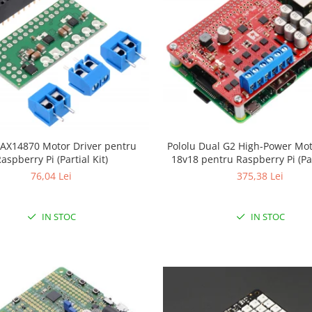
Pololu Dual G2 High-Power Mot
AX14870 Motor Driver pentru
18v18 pentru Raspberry Pi (Par
aspberry Pi (Partial Kit)
375,38 Lei
76,04 Lei
IN STOC
IN STOC