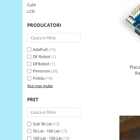
Cutii
LCD
LCD
Module
Adaptoare si convertoare
PRODUCATORI
ADC
Audio
Adafruit
(15)
CAN
DF Robot
(1)
Convertor nivel logic
DFRobot
(1)
Plac
Pimoroni
(26)
Convertor USB la serial
Ra
Pololu
(10)
Datalogger
Vezi mai multe
LCD
PRET
Module
Multiplexor
Radio
Sub 50 Lei
(13)
Releu
50 Lei - 100 Lei
(17)
100 Lei - 150 Lei
(13)
RS-232