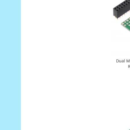
Filamente Speciale
Prusa I3 DIY Kit
Carti
Pentru Incepatori
Kituri incepatori Arduino
Pentru Incepatori
Micro:bit
Junior Robotics
Dual M
R
Carti
Junior Robotics
Lego Education
STEM Education
Ugears
Kit Fun
Kit Roboti
Cadouri