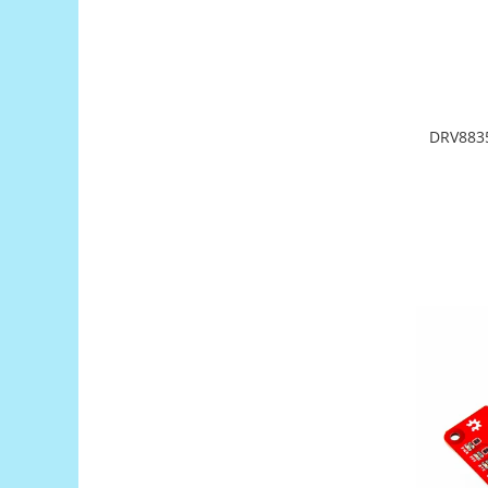
Platforme de dezvoltare
Arduino
Raspberry
.NET
DRV8835
Android
ARM
AVR
Espruino
Feather
Flora
FPGA
Intel
Latte Panda
Micro:bit
Nvidia