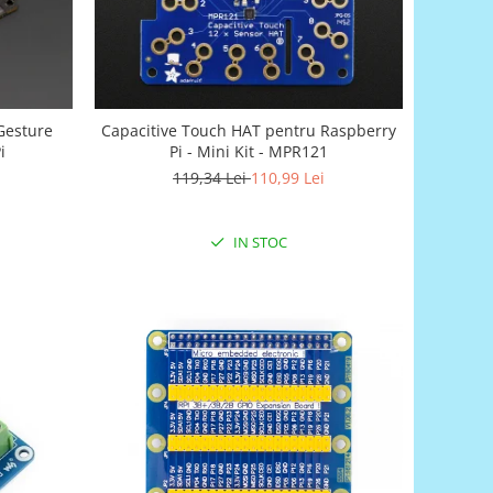
Gesture
Capacitive Touch HAT pentru Raspberry
i
Pi - Mini Kit - MPR121
119,34 Lei
110,99 Lei
IN STOC