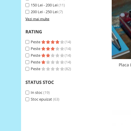
150 Lei - 200 Lei
(11)
RS-485
200 Lei - 250 Lei
(7)
RTC
Vezi mai multe
Telecomenzi
RATING
Accesorii
Peste
(14)
Accesorii
Peste
(14)
Antene
Peste
(14)
Breadboard
Peste
(14)
Placa
Peste
(82)
Cabluri
Conectori
STATUS STOC
Cutii
In stoc
(19)
Sticker
Stoc epuizat
(63)
Componente
Butoane, Tastaturi
Condensatoare