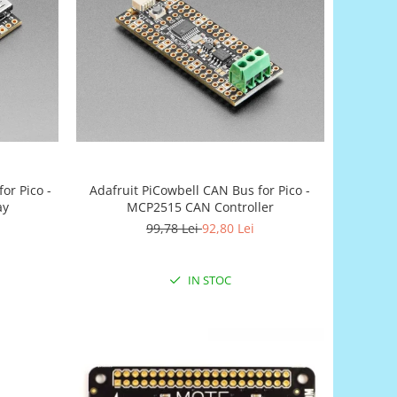
or Pico -
Adafruit PiCowbell CAN Bus for Pico -
ay
MCP2515 CAN Controller
99,78 Lei
92,80 Lei
IN STOC