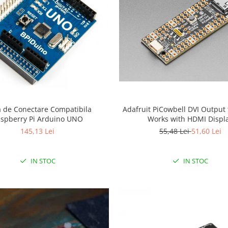
a de Conectare Compatibila
Adafruit PiCowbell DVI Output f
spberry Pi Arduino UNO
Works with HDMI Displ
145,13 Lei
55,48 Lei
51,60 Lei
IN STOC
IN STOC