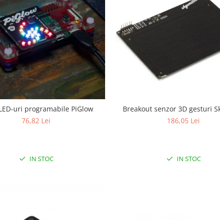
 LED-uri programabile PiGlow
Breakout senzor 3D gesturi S
76,82 Lei
186,05 Lei
IN STOC
IN STOC