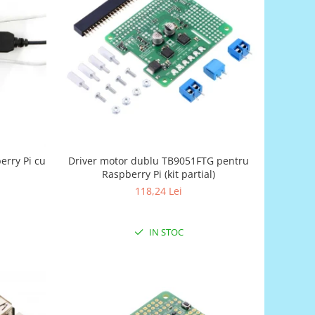
erry Pi cu
Driver motor dublu TB9051FTG pentru
Raspberry Pi (kit partial)
118,24 Lei
IN STOC