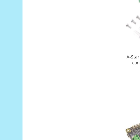
Puzzle mecanic Ugears
Organizator de chei Wunderkey
Constructor foto Mozabrick &
Qbrix
Puzzle lemn Cluebox
Jocuri de societate
A-Star
Mecanice
con
3D Printer & CNC
Actuator
Altele
Driver
Altele
DC
Servo
Stepper