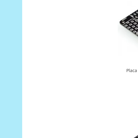
Generale
LED
Microcontrollere AVR
PCB - Placute Circuit
Rezistoare
Creion 3D 3Doodler
Imprimante 3D
Imprimante 3D
Placa
3Doodler
Componente
Componente
Componente E3D
Filament Premium ABS 1.75 mm
Filament Premium ABS 3 mm
Filament Premium PLA 1.75 mm