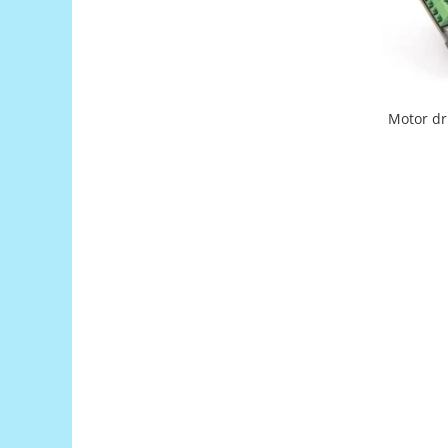
Encoder
Mecanice
Motoare
Micro Metal
Motor dr
Motoare
Motor 25D
Motor 37D
Motoreductor plastic
Stepper
Sub-Micro
Tamiya
Roti si Senile
Rulmenti
Sasiu
Servomotoare
Suruburi, Piulite, Conectare