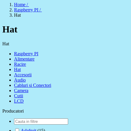
Home /
Raspberry PI /
Hat
Hat
Hat
Raspberry PI
Alimentare
Racire
Hat
Accesorii
Audio
Cabluri si Conectori
Camera
Cutii
LCD
Producatori
Adafruit
(15)