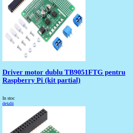
Driver motor dublu TB9051FTG pentru
Raspberry Pi (kit partial)
In stoc
detalii