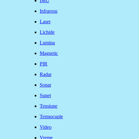
IMU
Infrarosu
Laser
Lichide
Lumina
Magnetic
PIR
Radar
Sonar
Sunet
Tensiune
Termocuple
Video
Vreme