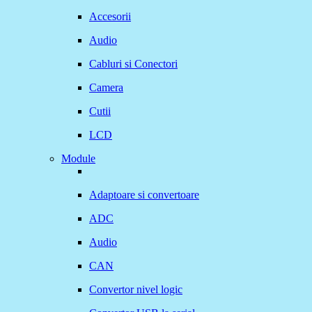
Accesorii
Audio
Cabluri si Conectori
Camera
Cutii
LCD
Module
Adaptoare si convertoare
ADC
Audio
CAN
Convertor nivel logic