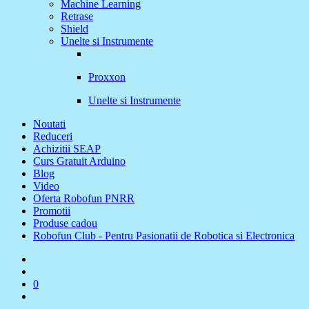
Machine Learning
Retrase
Shield
Unelte si Instrumente
Proxxon
Unelte si Instrumente
Noutati
Reduceri
Achizitii SEAP
Curs Gratuit Arduino
Blog
Video
Oferta Robofun PNRR
Promotii
Produse cadou
Robofun Club - Pentru Pasionatii de Robotica si Electronica
0