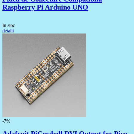
Raspberry Pi Arduino UNO
In stoc
detalii
-7%
Adafruit PiCowbell DVI Output for Pico -