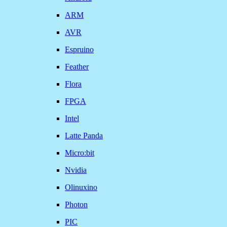
ARM
AVR
Espruino
Feather
Flora
FPGA
Intel
Latte Panda
Micro:bit
Nvidia
Olinuxino
Photon
PIC