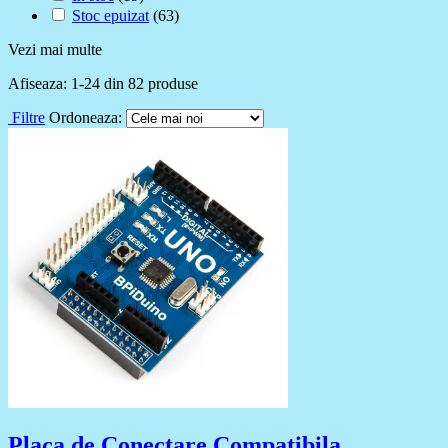
Stoc epuizat
(63)
Vezi mai multe
Afiseaza:
1-
24
din
82
produse
Filtre
Ordoneaza:
Placa de Conectare Compatibila