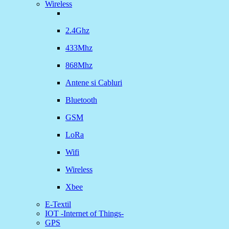
Wireless
2.4Ghz
433Mhz
868Mhz
Antene si Cabluri
Bluetooth
GSM
LoRa
Wifi
Wireless
Xbee
E-Textil
IOT -Internet of Things-
GPS