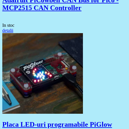
Adafruit PiCowbell CAN Bus for Pico -
MCP2515 CAN Controller
In stoc
detalii
Placa LED-uri programabile PiGlow