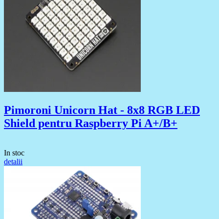
Pimoroni Unicorn Hat - 8x8 RGB LED
Shield pentru Raspberry Pi A+/B+
In stoc
detalii