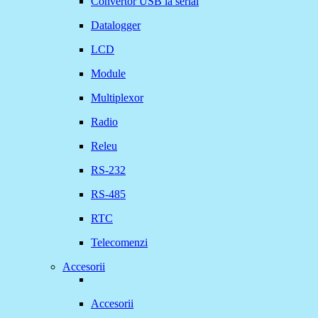
Convertor USB la serial
Datalogger
LCD
Module
Multiplexor
Radio
Releu
RS-232
RS-485
RTC
Telecomenzi
Accesorii
Accesorii